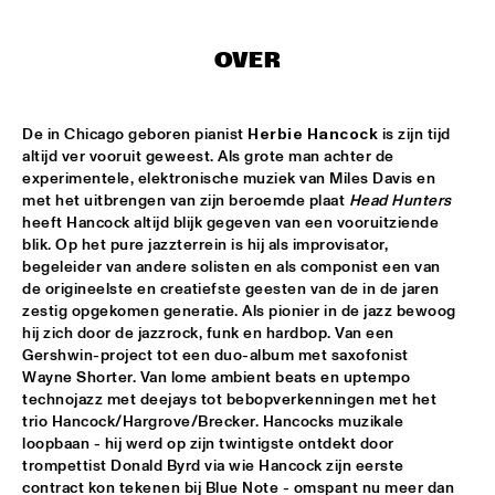
HANS TEEUWEN ZINGT!
  •  
17:30
OVER
DARLING
MARIA SCHNEIDER ORCHESTRA
  •  
17:30
De in Chicago geboren pianist 
Herbie Hancock
 is zijn tijd 
HUDSON
altijd ver vooruit geweest. Als grote man achter de 
experimentele, elektronische muziek van Miles Davis en 
MATTHEW HERBERT BIG BAND
  •  
17:30
met het uitbrengen van zijn beroemde plaat 
Head Hunters
CONGO
heeft Hancock altijd blijk gegeven van een vooruitziende 
blik. Op het pure jazzterrein is hij als improvisator, 
begeleider van andere solisten en als componist een van 
EMPIRICAL
  •  
17:45
de origineelste en creatiefste geesten van de in de jaren 
YENISEI
zestig opgekomen generatie. Als pionier in de jazz bewoog 
hij zich door de jazzrock, funk en hardbop. Van een 
MARK MURPHY INTERVIEWED BY WOUTER HAMEL
  •  
17:45
Gershwin-project tot een duo-album met saxofonist 
VOLGA
Wayne Shorter. Van lome ambient beats en uptempo 
technojazz met deejays tot bebopverkenningen met het 
THE METROPOLE ORKEST CONDUCTED BY VINCE 
trio Hancock/Hargrove/Brecker. Hancocks muzikale 
MENDOZA
  •  
17:45
loopbaan - hij werd op zijn twintigste ontdekt door 
MAAS
trompettist Donald Byrd via wie Hancock zijn eerste 
contract kon tekenen bij Blue Note - omspant nu meer dan 