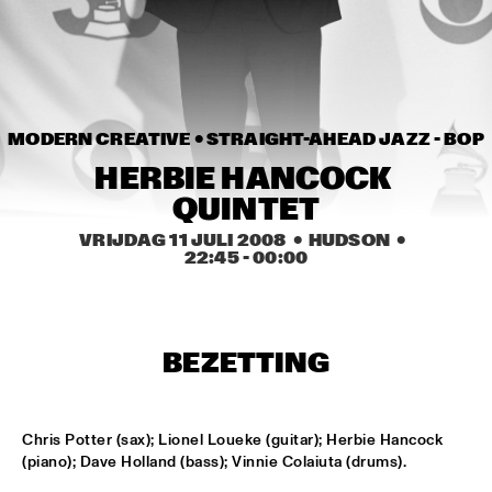
HARLEM
JAZZ ART EXHIBITION
  •  
16:30
TOP DOG BRASS BAND
  •  
16:45
MODERN CREATIVE • 
STRAIGHT-AHEAD JAZZ - BOP
HARLEM INDOOR
HERBIE HANCOCK 
QUINTET
NEXT GENERATION JAZZ ORCHESTRA
  •  
17:00
MISSISSIPPI
VRIJDAG 11 JULI 2008
  •  HUDSON
  •  
22:45
 - 
00:00
BIK BENT BRAAM
  •  
17:15
MISSOURI
BEZETTING
CONCERT RELAYS
  •  
17:15
SEINE
NSJ COMPOSITION ASSIGNMENT: JEROEN VAN 
Chris Potter (sax); Lionel Loueke (guitar); Herbie Hancock 
VLIET
  •  
17:30
(piano); Dave Holland (bass); Vinnie Colaiuta (drums).
MADEIRA