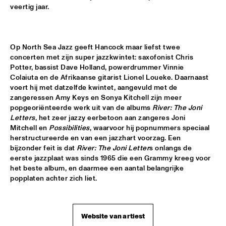
BOBBY MCFERRIN WITH NDR BIG BAND
  •  
18:00
veertig jaar.
AMAZON
ELIZABETH SHEPHERD
  •  
18:00
Op North Sea Jazz geeft Hancock maar liefst twee 
YUKON
concerten met zijn super jazzkwintet: saxofonist Chris 
Potter, bassist Dave Holland, powerdrummer Vinnie 
JAZZ DIGGERS
  •  
18:00
Colaiuta en de Afrikaanse gitarist Lionel Loueke. Daarnaast 
voert hij met datzelfde kwintet, aangevuld met de 
TIGRIS
zangeressen Amy Keys en Sonya Kitchell zijn meer 
popgeoriënteerde werk uit van de albums 
River: The Joni 
SACHAL VASANDANI
  •  
18:30
Letters
, het zeer jazzy eerbetoon aan zangeres Joni 
MURRAY
Mitchell en 
Possibilities
, waarvoor hij popnummers speciaal 
herstructureerde en van een jazzhart voorzag. Een 
ZUCO 103
  •  
18:30
bijzonder feit is dat 
River: The Joni Letter
s onlangs de 
eerste jazzplaat was sinds 1965 die een Grammy kreeg voor 
NILE
het beste album, en daarmee een aantal belangrijke 
popplaten achter zich liet.
CODARTS BIG BAND CONDUCTED BY ILJA 
REIJNGOUD
  •  
18:45
MISSISSIPPI
Website van artiest
RON CARTER & HIS QUARTET MEMBERS
  •  
18:45