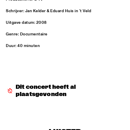
HANS TEEUWEN ZINGT!
  •  
17:30
Schrijver: Jan Kelder & Eduard Huis in 't Veld
DARLING
Uitgave datum: 2008
MARIA SCHNEIDER ORCHESTRA
  •  
17:30
Genre: Documentaire
HUDSON
Duur: 40 minuten
MATTHEW HERBERT BIG BAND
  •  
17:30
CONGO
EMPIRICAL
  •  
17:45
YENISEI
Dit concert heeft al 
MARK MURPHY INTERVIEWED BY WOUTER HAMEL
  •  
17:45
plaatsgevonden
VOLGA
THE METROPOLE ORKEST CONDUCTED BY VINCE 
MENDOZA
  •  
17:45
MAAS