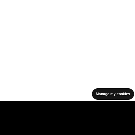
Manage my cookies
facebook icon
facebook icon
facebook icon
facebook icon
facebook icon