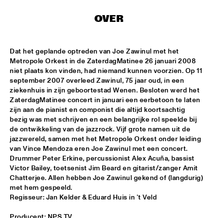
HARLEM
OVER
JAZZ ART EXHIBITION
  •  
16:30
Dat het geplande optreden van Joe Zawinul met het 
TOP DOG BRASS BAND
  •  
16:45
Metropole Orkest in de ZaterdagMatinee 26 januari 2008 
niet plaats kon vinden, had niemand kunnen voorzien. Op 11 
HARLEM INDOOR
september 2007 overleed Zawinul, 75 jaar oud, in een 
ziekenhuis in zijn geboortestad Wenen. Besloten werd het 
NEXT GENERATION JAZZ ORCHESTRA
  •  
17:00
ZaterdagMatinee concert in januari een eerbetoon te laten 
MISSISSIPPI
zijn aan de pianist en componist die altijd koortsachtig 
bezig was met schrijven en een belangrijke rol speelde bij 
BIK BENT BRAAM
  •  
17:15
de ontwikkeling van de jazzrock. Vijf grote namen uit de 
jazzwereld, samen met het Metropole Orkest onder leiding 
MISSOURI
van Vince Mendoza eren Joe Zawinul met een concert. 
Drummer Peter Erkine, percussionist Alex Acuña, bassist 
CONCERT RELAYS
  •  
17:15
Victor Bailey, toetsenist Jim Beard en gitarist/zanger Amit 
SEINE
Chatterjee. Allen hebben Joe Zawinul gekend of (langdurig) 
met hem gespeeld.

NSJ COMPOSITION ASSIGNMENT: JEROEN VAN 
Regisseur: Jan Kelder & Eduard Huis in 't Veld
VLIET
  •  
17:30
MADEIRA
Producent: NPS TV