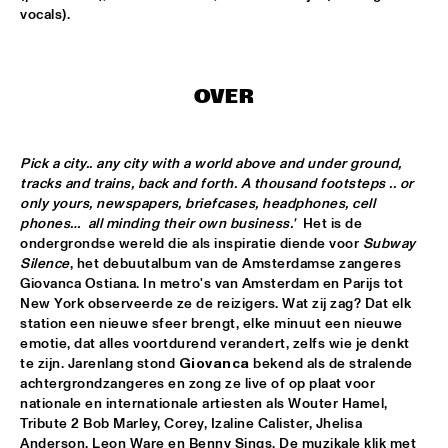
vocals).
HANS TEEUWEN ZINGT!
  •  
17:30
DARLING
OVER
MARIA SCHNEIDER ORCHESTRA
  •  
17:30
HUDSON
Pick a city.. any city with a world above and under ground, 
MATTHEW HERBERT BIG BAND
  •  
17:30
tracks and trains, back and forth. A thousand footsteps .. or 
CONGO
only yours, newspapers, briefcases, headphones, cell 
phones…  all minding their own business.' 
 Het is de 
EMPIRICAL
  •  
17:45
ondergrondse wereld die als inspiratie diende voor 
Subway 
Silence
, het debuutalbum van de Amsterdamse zangeres 
YENISEI
Giovanca Ostiana. In metro's van Amsterdam en Parijs tot 
New York observeerde ze de reizigers. Wat zij zag? Dat elk 
MARK MURPHY INTERVIEWED BY WOUTER HAMEL
  •  
17:45
station een nieuwe sfeer brengt, elke minuut een nieuwe 
VOLGA
emotie, dat alles voortdurend verandert, zelfs wie je denkt 
te zijn. Jarenlang stond 
Giovanca
 bekend als de stralende 
THE METROPOLE ORKEST CONDUCTED BY VINCE 
achtergrondzangeres en zong ze live of op plaat voor 
MENDOZA
  •  
17:45
nationale en internationale artiesten als Wouter Hamel, 
MAAS
Tribute 2 Bob Marley, Corey, Izaline Calister, Jhelisa 
Anderson, Leon Ware en Benny Sings. De muzikale klik met 