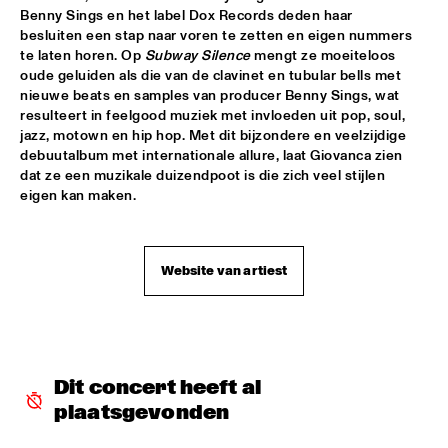
BOBBY MCFERRIN WITH NDR BIG BAND
  •  
18:00
Benny Sings en het label Dox Records deden haar 
besluiten een stap naar voren te zetten en eigen nummers 
AMAZON
te laten horen. Op 
Subway Silence
 mengt ze moeiteloos 
oude geluiden als die van de clavinet en tubular bells met 
ELIZABETH SHEPHERD
  •  
18:00
nieuwe beats en samples van producer Benny Sings, wat 
YUKON
resulteert in feelgood muziek met invloeden uit pop, soul, 
jazz, motown en hip hop. Met dit bijzondere en veelzijdige 
JAZZ DIGGERS
  •  
18:00
debuutalbum met internationale allure, laat Giovanca zien 
dat ze een muzikale duizendpoot is die zich veel stijlen 
TIGRIS
eigen kan maken.
SACHAL VASANDANI
  •  
18:30
MURRAY
Website van artiest
ZUCO 103
  •  
18:30
NILE
CODARTS BIG BAND CONDUCTED BY ILJA 
REIJNGOUD
  •  
18:45
Dit concert heeft al 
MISSISSIPPI
plaatsgevonden
RON CARTER & HIS QUARTET MEMBERS
  •  
18:45