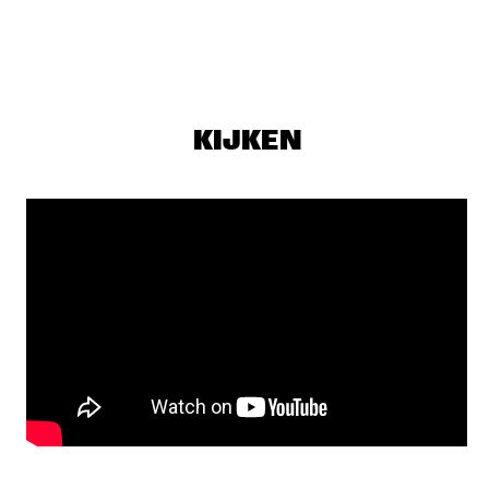
ALAIN CLARK
  •  
19:45
MAAS
LAURA IZIBOR
  •  
19:45
KIJKEN
YUKON
SHOWS VANAF 20:00
AL JARREAU
  •  
20:00
NILE
CLEO LAINE, JOHN DANKWORTH AND FRIENDS
  •  
20:00
AMAZON
ESRA DALFIDAN'S FIDAN
  •  
20:00
VOLGA