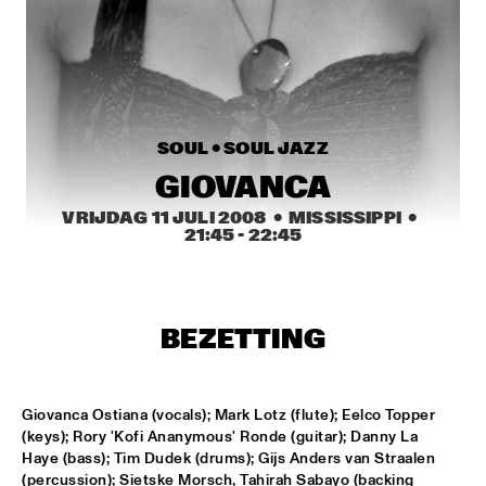
HARLEM
JAZZ ART EXHIBITION
  •  
16:30
TOP DOG BRASS BAND
  •  
16:45
SOUL • 
SOUL JAZZ
HARLEM INDOOR
GIOVANCA
NEXT GENERATION JAZZ ORCHESTRA
  •  
17:00
VRIJDAG 11 JULI 2008
  •  MISSISSIPPI
  •  
MISSISSIPPI
21:45
 - 
22:45
BIK BENT BRAAM
  •  
17:15
MISSOURI
BEZETTING
CONCERT RELAYS
  •  
17:15
SEINE
Giovanca Ostiana (vocals); Mark Lotz (flute); Eelco Topper 
NSJ COMPOSITION ASSIGNMENT: JEROEN VAN 
(keys); Rory 'Kofi Ananymous' Ronde (guitar); Danny La 
VLIET
  •  
17:30
Haye (bass); Tim Dudek (drums); Gijs Anders van Straalen 
MADEIRA
(percussion); Sietske Morsch, Tahirah Sabayo (backing 