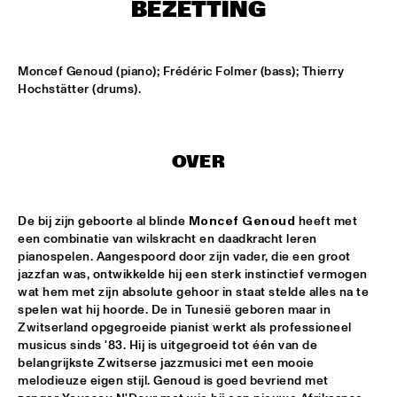
MISSISSIPPI
BEZETTING
THE RHYTHM JUNKS
  •  
15:30
HARLEM
Moncef Genoud (piano); Frédéric Folmer (bass); Thierry 
Hochstätter (drums).
BOB BROOKMEYER NEW ART ORCHESTRA
  •  
16:30
MADEIRA
OVER
CORRIE VAN BINSBERGEN'S CRAM
  •  
16:30
VOLGA
De bij zijn geboorte al blinde 
Moncef Genoud
 heeft met 
EXHIBITIONS
  •  
16:30
een combinatie van wilskracht en daadkracht leren 
FOYER MADEIRA
pianospelen. Aangespoord door zijn vader, die een groot 
jazzfan was, ontwikkelde hij een sterk instinctief vermogen 
wat hem met zijn absolute gehoor in staat stelde alles na te 
JAZZ & CINEMA HOSTED BY NPS
  •  
16:30
spelen wat hij hoorde. De in Tunesië geboren maar in 
SEINE
Zwitserland opgegroeide pianist werkt als professioneel 
musicus sinds '83. Hij is uitgegroeid tot één van de 
DEELDER DRAAIT
  •  
16:30
belangrijkste Zwitserse jazzmusici met een mooie 
TIGRIS
melodieuze eigen stijl. Genoud is goed bevriend met 