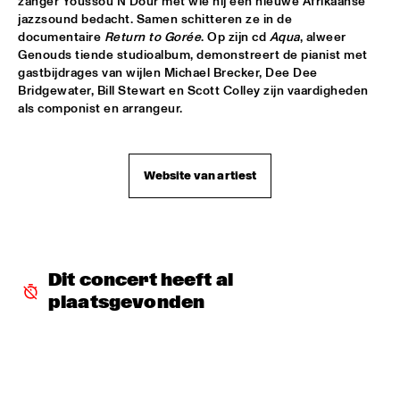
zanger Youssou N'Dour met wie hij een nieuwe Afrikaanse 
jazzsound bedacht. Samen schitteren ze in de 
KNEEBODY
  •  
16:30
documentaire 
Return to Gorée
. Op zijn cd 
Aqua
, alweer 
MURRAY
Genouds tiende studioalbum, demonstreert de pianist met 
gastbijdrages van wijlen Michael Brecker, Dee Dee 
MARTIAL SOLAL TRIO WITH LEE KONITZ
  •  
16:30
Bridgewater, Bill Stewart en Scott Colley zijn vaardigheden 
DARLING
als componist en arrangeur.
MIKE STERN BAND FEAT WECKL, JACKSON & 
FRANCESCHINI
  •  
16:30
Website van artiest
NILE
FRED VAN HOVE MEETS OTHIN SPAKE
  •  
16:30
MISSOURI
RONALD SNIJDERS EXTENDED FUNK BAND
  •  
16:30
Dit concert heeft al 
CONGO
plaatsgevonden
STAN TRACEY QUARTET & BENJAMIN HERMAN
  •  
16:30
HUDSON