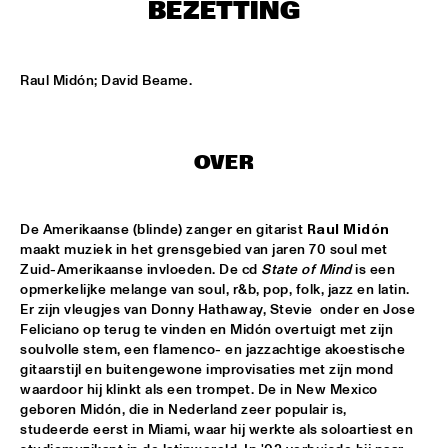
HARLEM
BEZETTING
APPLE VALLEY HIGH SCHOOL JAZZ ENSEMBLE
  •  
17:00
MISSISSIPPI
Raul Midón; David Beame.
HYPNOTIC BRASS ENSEMBLE
  •  
17:00
HARLEM
OVER
JOEP PELT & LOBI TRAORÉ
  •  
17:30
HARLEM
De Amerikaanse (blinde) zanger en gitarist 
Raul Midón
maakt muziek in het grensgebied van jaren 70 soul met 
TTPKC & LE MARIN
  •  
18:00
Zuid-Amerikaanse invloeden. De cd 
State of Mind
 is een 
YENISEI
opmerkelijke melange van soul, r&b, pop, folk, jazz en latin. 
Er zijn vleugjes van Donny Hathaway, Stevie  onder en Jose 
ILJA REIJNGOUD & FAY CLAASSEN SONGS AND 
Feliciano op terug te vinden en Midón overtuigt met zijn 
SONNETS
  •  
18:15
soulvolle stem, een flamenco- en jazzachtige akoestische 
DARLING
gitaarstijl en buitengewone improvisaties met zijn mond 
waardoor hij klinkt als een trompet. De in New Mexico 
AMSTERDAM CONSERVATORIUM CONCERT BIG 
geboren Midón, die in Nederland zeer populair is, 
BAND
  •  
18:30
studeerde eerst in Miami, waar hij werkte als soloartiest en 
MISSISSIPPI