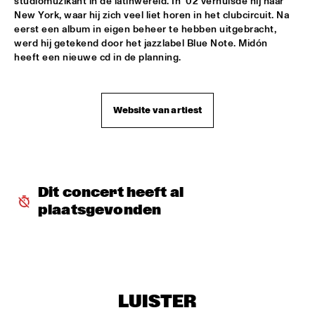
studiomuzikant in de latinwereld. In '02 verhuisde hij naar 
New York, waar hij zich veel liet horen in het clubcircuit. Na 
DJ MANGA TRIBUTE TO "THE GODFATHER OF SOUL JAMES 
eerst een album in eigen beheer te hebben uitgebracht, 
B
  •  
18:30
werd hij getekend door het jazzlabel Blue Note. Midón 
TIGRIS
heeft een nieuwe cd in de planning.
EXHIBITIONS
  •  
18:30
FOYER MADEIRA
Website van artiest
JAZZ & CINEMA HOSTED BY NPS
  •  
18:30
SEINE
KIM HOORWEG
  •  
18:30
Dit concert heeft al 
MADEIRA
plaatsgevonden
MAÄKS SPIRIT
  •  
18:30
MURRAY
Q&A: CHRISTIAN SCOTT & WYNTON MARSALIS
  •  
18:30
VOLGA
LUISTER