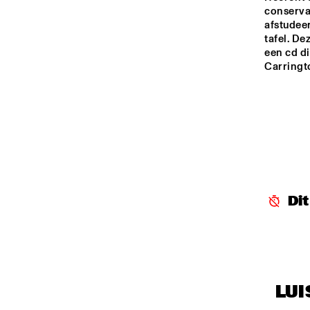
ROB
conservat
BA
HARLEM
afstudee
tafel. De
een cd d
Carringt
SEINE
FOYER MADEIRA
Di
LUI