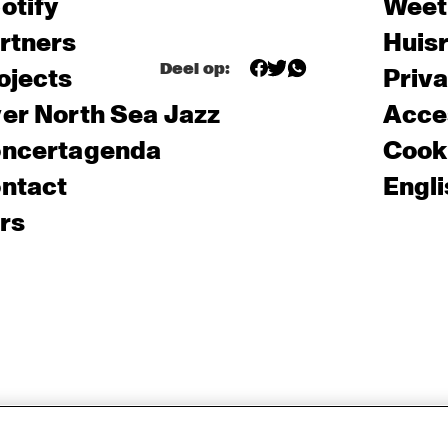
otify
Weet
rtners
Huis
Deel op:
ojects
Priv
er North Sea Jazz
Acces
ncertagenda
Cooki
ntact
Engli
rs