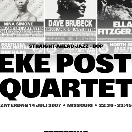
RAUL P
THE CAMPBELL 
BROTHERS
STRAIGHT-AHEAD JAZZ - BOP
EKE POST
0
16:30
17:00
17:30
18:00
18:30
19:00
QUARTE
ILJA REIJNGOUD & FAY 
CLAASSEN SONGS AND 
SONNETS
KIM HOORWEG
ZATERDAG 14 JULI 2007
  •  MISSOURI
  •  
22:30
 - 
23:45
TTPKC & LE MARIN
EMPIRIC