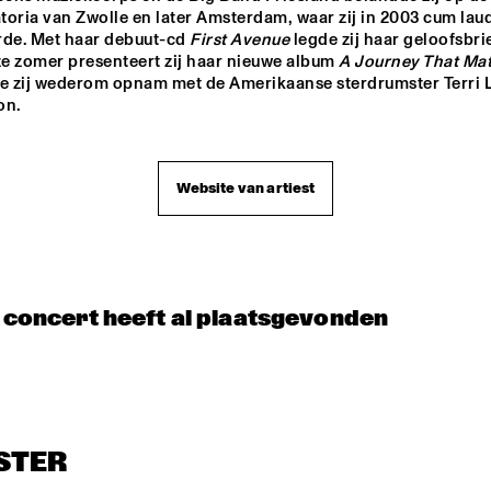
 ESPINO'S NEW ORLEANS BRASS 
HYPNOTIC BRASS 
JOEP PELT 
oria van Zwolle en later Amsterdam, waar zij in 2003 cum laud
& LOBI 
ND
ENSEMBLE
TRAORÉ
rde. Met haar debuut-cd 
First Avenue
 legde zij haar geloofsbri
ze zomer presenteert zij haar nieuwe album 
A Journey That Mat
ie zij wederom opnam met de Amerikaanse sterdrumster Terri L
JAZZ & CINEMA H
on.
EXHIBITIONS
Website van artiest
t concert heeft al plaatsgevonden
STER