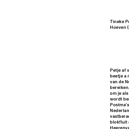
YENISEI
MISSOURI
Tineke Po
Hoeven (
MURRAY
MISSISSIPPI
Petje af 
beetje a 
15:00
15:30
16:0
van de Ne
bereiken
om je als
VOLGA
wordt bes
Postma's 
Nederlan
vastberad
TIGRIS
blokfluit
Heerenve