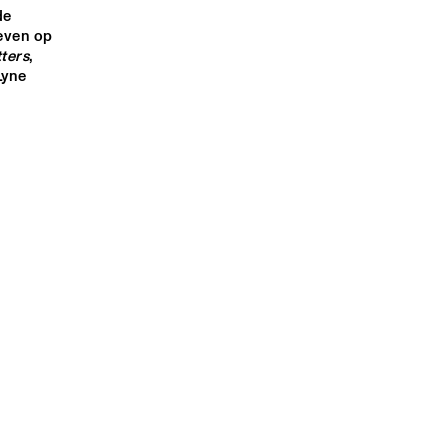
e 
even op 
ters
, 
yne 
OSTED BY NPS