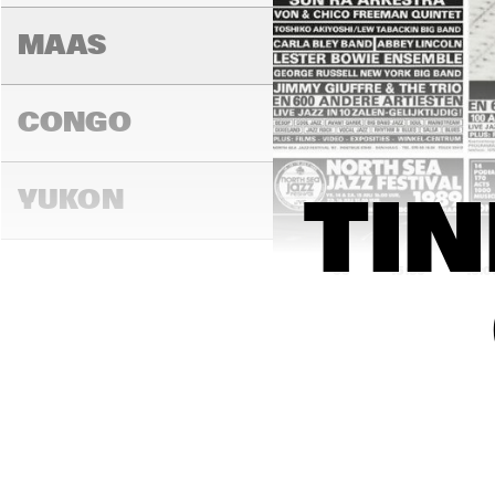
MAAS
CONGO
YUKON
TIN
15:00
15:30
16:0
DARLING
MADEIRA