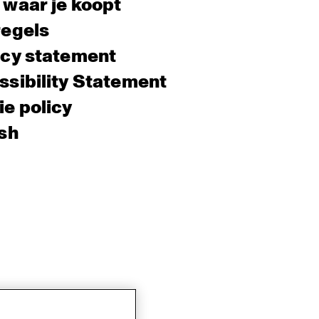
 waar je koopt
regels
acy statement
sibility Statement
e policy
sh