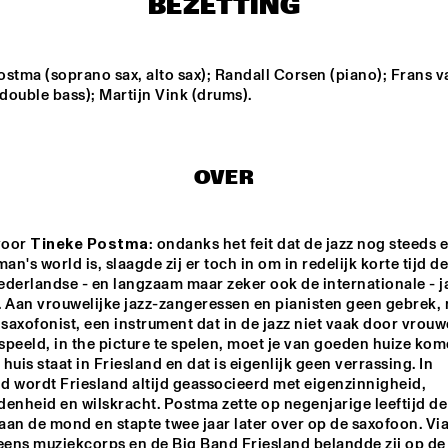
BEZETTING
VOER
stma (soprano sax, alto sax); Randall Corsen (piano); Frans va
double bass); Martijn Vink (drums).
MAÄKS SPIRIT
OVER
APPLE VALLEY HIGH 
AMSTERDAM 
SCHOOL JAZZ 
CONSERVATORIUM
ENSEMBLE
CONCERT BIG BA
voor 
Tineke Postma
: ondanks het feit dat de jazz nog steeds e
man's world is, slaagde zij er toch in om in redelijk korte tijd de
0
16:30
17:00
17:30
18:00
18:30
19:00
derlandse - en langzaam maar zeker ook de internationale - ja
. Aan vrouwelijke jazz-zangeressen en pianisten geen gebrek, 
Q&A: CHRISTIAN 
 saxofonist, een instrument dat in de jazz niet vaak door vrouw
SCOTT & WYNTON 
MARSALIS
peeld, in the picture te spelen, moet je van goeden huize kome
huis staat in Friesland en dat is eigenlijk geen verrassing. In 
d wordt Friesland altijd geassocieerd met eigenzinnigheid, 
DJ MANGA TRIBUT
JAMES B
enheid en wilskracht. Postma zette op negenjarige leeftijd de 
 aan de mond en stapte twee jaar later over op de saxofoon. Via 
ens muziekcorps en de Big Band Friesland belandde zij op de 