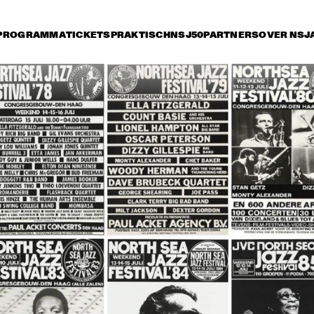
PROGRAMMA
TICKETS
PRAKTISCH
NSJ50
PARTNERS
OVER NSJ
rijdag 13 juli
zaterdag 14 juli
zondag 15 juli
0
16:30
17:00
17:30
18:00
18:30
19:00
TRIJNTJE 
OOSTERHUIS AND 
METROPOLE 
ORKEST
VANGUARD J
ORCHESTRA
STEELY DAN