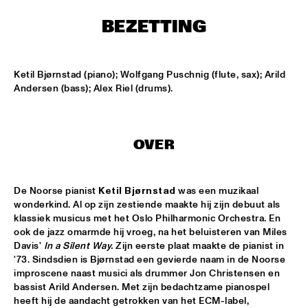
HARLEM
BEZETTING
APPLE VALLEY HIGH SCHOOL JAZZ ENSEMBLE
  •  
17:00
MISSISSIPPI
Ketil Bjørnstad (piano); Wolfgang Puschnig (flute, sax); Arild 
HYPNOTIC BRASS ENSEMBLE
  •  
17:00
Andersen (bass); Alex Riel (drums).
HARLEM
JOEP PELT & LOBI TRAORÉ
  •  
17:30
OVER
HARLEM
TTPKC & LE MARIN
  •  
18:00
De Noorse pianist 
Ketil Bjørnstad
 was een muzikaal 
YENISEI
wonderkind. Al op zijn zestiende maakte hij zijn debuut als 
klassiek musicus met het Oslo Philharmonic Orchestra. En 
ILJA REIJNGOUD & FAY CLAASSEN SONGS AND 
ook de jazz omarmde hij vroeg, na het beluisteren van Miles 
SONNETS
  •  
18:15
Davis' 
In a Silent Way.
 Zijn eerste plaat maakte de pianist in 
DARLING
'73. Sindsdien is Bjørnstad een gevierde naam in de Noorse 
improscene naast musici als drummer Jon Christensen en 
AMSTERDAM CONSERVATORIUM CONCERT BIG 
bassist Arild Andersen. Met zijn bedachtzame pianospel 
BAND
  •  
18:30
heeft hij de aandacht getrokken van het ECM-label, 
MISSISSIPPI