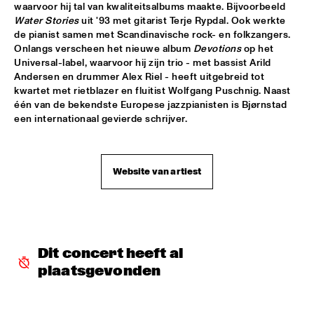
waarvoor hij tal van kwaliteitsalbums maakte. Bijvoorbeeld 
Water Stories
 uit '93 met gitarist Terje Rypdal. Ook werkte 
DJ MANGA TRIBUTE TO "THE GODFATHER OF SOUL JAMES 
de pianist samen met Scandinavische rock- en folkzangers. 
B
  •  
18:30
Onlangs verscheen het nieuwe album 
Devotions
 op het 
TIGRIS
Universal-label, waarvoor hij zijn trio - met bassist Arild 
Andersen en drummer Alex Riel - heeft uitgebreid tot 
EXHIBITIONS
  •  
18:30
kwartet met rietblazer en fluitist Wolfgang Puschnig. Naast 
FOYER MADEIRA
één van de bekendste Europese jazzpianisten is Bjørnstad 
een internationaal gevierde schrijver.
JAZZ & CINEMA HOSTED BY NPS
  •  
18:30
SEINE
Website van artiest
KIM HOORWEG
  •  
18:30
MADEIRA
MAÄKS SPIRIT
  •  
18:30
MURRAY
Dit concert heeft al 
plaatsgevonden
Q&A: CHRISTIAN SCOTT & WYNTON MARSALIS
  •  
18:30
VOLGA