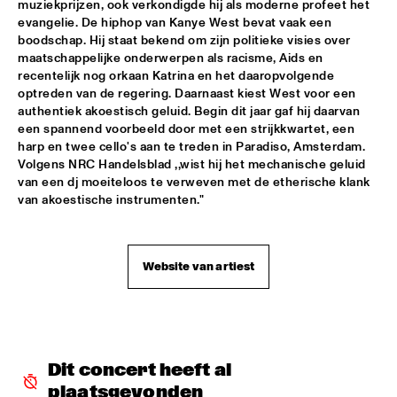
muziekprijzen, ook verkondigde hij als moderne profeet het 
evangelie. De hiphop van Kanye West bevat vaak een 
ROBERT GLASPER TRIO
  •  
16:30
boodschap. Hij staat bekend om zijn politieke visies over 
MADEIRA
maatschappelijke onderwerpen als racisme, Aids en 
recentelijk nog orkaan Katrina en het daaropvolgende 
ROBERT ROOK DANGEROUS CATS
  •  
16:30
optreden van de regering. Daarnaast kiest West voor een 
VOLGA
authentiek akoestisch geluid. Begin dit jaar gaf hij daarvan 
een spannend voorbeeld door met een strijkkwartet, een 
harp en twee cello's aan te treden in Paradiso, Amsterdam. 
RH FACTOR FEAT. ROY HARGROVE
  •  
16:30
Volgens NRC Handelsblad ,,wist hij het mechanische geluid 
NILE
van een dj moeiteloos te verweven met de etherische klank 
van akoestische instrumenten."
NORTH SEA JAZZ COMPOSITION ASSIGNEMENT JOOST 
BUIS
  •  
16:45
MISSOURI
Website van artiest
CHRIS BOTTI
  •  
17:00
HUDSON
PIERRE COURBOIS FIVE-FOUR SEXTET
  •  
17:00
YENISEI
Dit concert heeft al 
plaatsgevonden