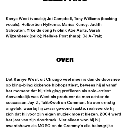
LESLIE NIELSEN
  •  
15:30
Kanye West (vocals); Joi Campbell, Tony Williams (backing 
ENTRANCE
vocals); Helbertien Hylkema, Marisa Kuney, Judith 
Schouten, Yfke de Jong (violin); Atie Aarts, Sarah 
DR. MICHAEL WHITE QUARTET
  •  
16:00
Wijzenbeek (cello); Nelleke Post (harp); DJ A-Trak;
MURRAY
CACHAO
  •  
16:30
OVER
CONGO
CÉU
  •  
16:30
Dat 
Kanye West
 uit Chicago veel meer is dan de doorsnee 
YUKON
op bling-bling kickende hiphopartiest, bewees hij al vanaf 
het moment dat hij zich ging profileren als solo-artiest. 
Aanvankelijk was West als producer de man achter de 
INDIANA UNIVERSITY 'LIKE MINDS QUINTET'
  •  
16:30
successen Jay-Z, TalibKweli en Common. Na een ernstig 
MISSISSIPPI
ongeluk, waarbij hij zwaar gewond raakte, realiseerde hij 
zich dat hij voor zijn eigen muziek moest kiezen. 2004 werd 
VICENTE AMIGO WITH THE METROPOLE ORKEST
  •  
16:30
het jaar van zijn doorbraak. Niet alleen won hij bij 
MAAS
awardshows als MOBO en de Grammy's alle belangrijke 