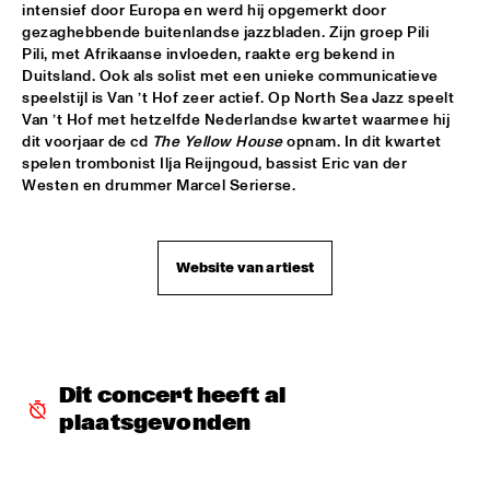
intensief door Europa en werd hij opgemerkt door 
TROLLABUNDIN DANISH RADIO BIG BAND FEAT 
gezaghebbende buitenlandse jazzbladen. Zijn groep Pili 
EIVOR
  •  
18:30
Pili, met Afrikaanse invloeden, raakte erg bekend in 
CONGO
Duitsland. Ook als solist met een unieke communicatieve 
speelstijl is Van ’t Hof zeer actief. Op North Sea Jazz speelt 
MUSIC OF DON BYAS - JAMES CARTER QUARTET FEAT. 
Van ’t Hof met hetzelfde Nederlandse kwartet waarmee hij 
JAZZORCHESTRA OF THE CONCERTGEBOUW
  •  
18:45
dit voorjaar de cd 
The Yellow House
 opnam. In dit kwartet 
HUDSON
spelen trombonist Ilja Reijngoud, bassist Eric van der 
Westen en drummer Marcel Serierse.
ROTTERDAM CONSERVATORY BIG BAND CONDUCTED BY 
TOMMY SMITH
  •  
18:45
MISSOURI
Website van artiest
CLINIC - THE BAD PLUS
  •  
19:00
VOLGA
FOURPLAY
  •  
19:00
MAAS
Dit concert heeft al 
plaatsgevonden
JASON MORAN AND THE BANDWAGON
  •  
19:00
MADEIRA