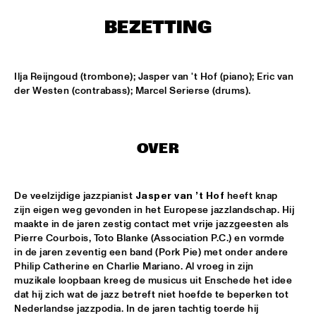
ENTRANCE
BEZETTING
JAZZJUICE
  •  
17:30
Ilja Reijngoud (trombone); Jasper van 't Hof (piano); Eric van 
DOUG WAMBLE
  •  
18:15
der Westen (contrabass); Marcel Serierse (drums).
MURRAY
SKVR 'LES COUPES-VENTS'
  •  
18:30
OVER
MISSISSIPPI
ARTIST IN RESIDENCE BRANFORD MARSALIS WITH THE 
ROTTERDAM PHILHARMONIC ORCHESTRA
  •  
18:30
De veelzijdige jazzpianist 
Jasper van ’t Hof
 heeft knap 
zijn eigen weg gevonden in het Europese jazzlandschap. Hij 
AMAZON
maakte in de jaren zestig contact met vrije jazzgeesten als 
Pierre Courbois, Toto Blanke (Association P.C.) en vormde 
JAMIROQUAI
  •  
18:30
in de jaren zeventig een band (Pork Pie) met onder andere 
NILE
Philip Catherine en Charlie Mariano. Al vroeg in zijn 
muzikale loopbaan kreeg de musicus uit Enschede het idee 
TOM BEEK QUINTET
  •  
18:30
dat hij zich wat de jazz betreft niet hoefde te beperken tot 
YENISEI
Nederlandse jazzpodia. In de jaren tachtig toerde hij 