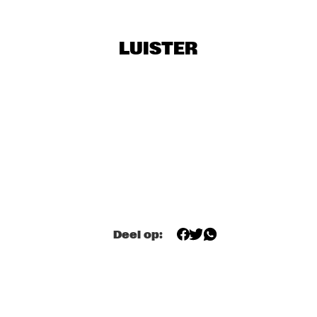
BRAD MEHLDAU TRIO
  •  
19:15
DARLING
LUISTER
SHOWS VANAF 20:00
ALICE RUSSELL
  •  
20:00
YUKON
UNIVERSITY OF MINNESOTA DULUTH JAZZ I
  •  
20:00
MISSISSIPPI
CLARKE/DUKE PROJECT
  •  
20:15
NILE
Deel op:
NIK BÄRTSCH'S RONIN
  •  
20:15
YENISEI
FINALE DJC - KLIJN, KISTJES, FRYLAND TRIO
  •  
20:30