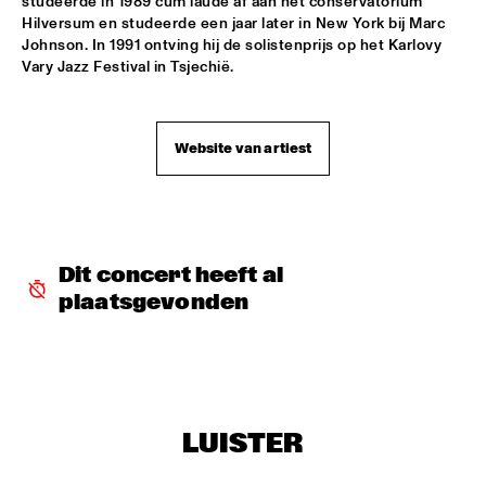
studeerde in 1989 cum laude af aan het conservatorium 
Hilversum en studeerde een jaar later in New York bij Marc 
TROLLABUNDIN DANISH RADIO BIG BAND FEAT 
Johnson. In 1991 ontving hij de solistenprijs op het Karlovy 
EIVOR
  •  
18:30
Vary Jazz Festival in Tsjechië.
CONGO
MUSIC OF DON BYAS - JAMES CARTER QUARTET FEAT. 
JAZZORCHESTRA OF THE CONCERTGEBOUW
  •  
18:45
Website van artiest
HUDSON
ROTTERDAM CONSERVATORY BIG BAND CONDUCTED BY 
TOMMY SMITH
  •  
18:45
MISSOURI
Dit concert heeft al 
CLINIC - THE BAD PLUS
  •  
19:00
plaatsgevonden
VOLGA
FOURPLAY
  •  
19:00
MAAS
JASON MORAN AND THE BANDWAGON
  •  
19:00
LUISTER
MADEIRA