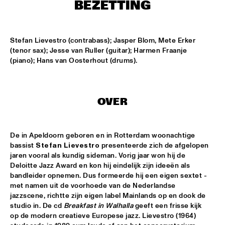
ENTRANCE
BEZETTING
JAZZJUICE
  •  
17:30
Stefan Lievestro (contrabass); Jasper Blom, Mete Erker 
(tenor sax); Jesse van Ruller (guitar); Harmen Fraanje 
(piano); Hans van Oosterhout (drums).
DOUG WAMBLE
  •  
18:15
MURRAY
SKVR 'LES COUPES-VENTS'
  •  
18:30
OVER
MISSISSIPPI
ARTIST IN RESIDENCE BRANFORD MARSALIS WITH THE 
De in Apeldoorn geboren en in Rotterdam woonachtige 
ROTTERDAM PHILHARMONIC ORCHESTRA
  •  
18:30
bassist 
Stefan Lievestro
 presenteerde zich de afgelopen 
AMAZON
jaren vooral als kundig sideman. Vorig jaar won hij de 
Deloitte Jazz Award en kon hij eindelijk zijn ideeën als 
JAMIROQUAI
  •  
18:30
bandleider opnemen. Dus formeerde hij een eigen sextet - 
NILE
met namen uit de voorhoede van de Nederlandse 
jazzscene, richtte zijn eigen label Mainlands op en dook de 
studio in. De cd 
Breakfast in Walhalla
 geeft een frisse kijk 
TOM BEEK QUINTET
  •  
18:30
op de modern creatieve Europese jazz. Lievestro (1964) 
YENISEI