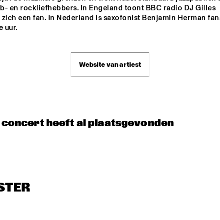
ub- en rockliefhebbers. In Engeland toont BBC radio DJ Gilles 
 zich een fan. In Nederland is saxofonist Benjamin Herman fana
e uur.
Website van artiest
t concert heeft al plaatsgevonden
STER