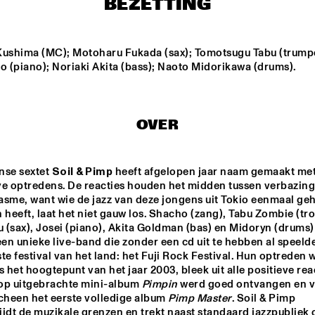
BEZETTING
BAND CONDUCTED BY 
TOMMY SMITH
TOM BEEK QUINTET
NIK BÄRTSCH'S 
RONIN
Kushima (MC); Motoharu Fukada (sax); Tomotsugu Tabu (trumpet
o (piano); Noriaki Akita (bass); Naoto Midorikawa (drums).
JASON MORAN AND 
BENJAMIN HERMAN 
THE BANDWAGON
QUARTET - THE ITCH
OVER
SKVR 'LES 
UNIVERSITY OF 
UNIVERS
COUPES-VENTS'
MINNESOTA 
NORTH 
DULUTH JAZZ I
'MATT S
ORCHES
nse sextet 
Soil & Pimp
 heeft afgelopen jaar naam gemaakt met
ve optredens. De reacties houden het midden tussen verbazing 
18:30
19:00
19:30
20:00
20:30
21:00
21:30
2
asme, want wie de jazz van deze jongens uit Tokio eenmaal geh
 heeft, laat het niet gauw los. Shacho (zang), Tabu Zombie (tro
CLINIC - THE BAD 
FINALE 
ARBEN 
QUI
(sax), Josei (piano), Akita Goldman (bas) en Midoryn (drums) 
DJC - 
RAMADANI TRIO
PLUS
KLIJN, 
n unieke live-band die zonder een cd uit te hebben al speelde
KISTJES, 
FRYLAND 
te festival van het land: het Fuji Rock Festival. Hun optreden w
TRIO
s het hoogtepunt van het jaar 2003, bleek uit alle positieve reac
op uitgebrachte mini-album 
Pimpin
 werd goed ontvangen en vo
cheen het eerste volledige album 
Pimp Master
. Soil & Pimp 
jdt de muzikale grenzen en trekt naast standaard jazzpubliek 