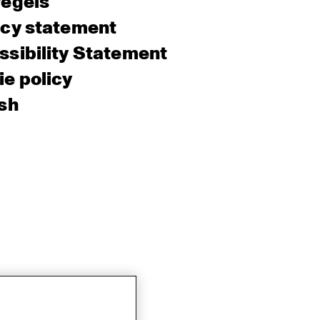
regels
acy statement
sibility Statement
e policy
sh