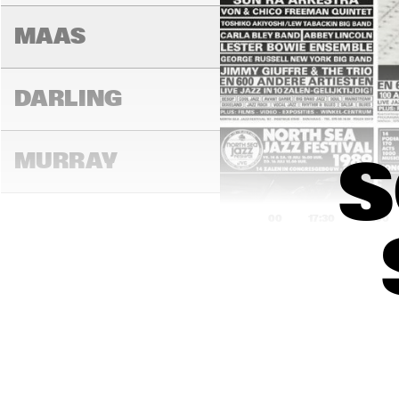
MAAS
DARLING
MURRAY
S
17:00
17:30
18:00
CONGO
YUKON