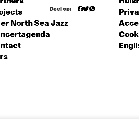
rtners
Huis
Deel op:
ojects
Priv
er North Sea Jazz
Acces
ncertagenda
Cooki
ntact
Engli
rs