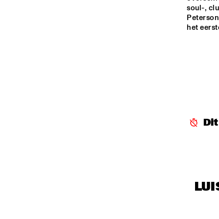
soul-, cl
Peterson
het eerst
Di
LUI