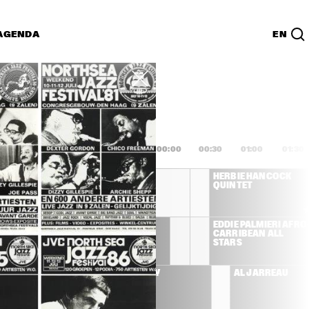
AGENDA
EN
Lijst
PDF
2:00
22:30
23:00
23:30
00:00
00:30
01:00
01:30
JOE SAMPLE TRIO 
HERBIE HANCOCK 
WITH SPECIAL GUEST 
QUINTET
RANDY CRAWFORD
ROY HARGROVE 
EDDIE PALMIERI AFRO
QUINTET
CARRIBEAN ALL 
RS
STARS
FF BECK
BUDDY GUY
AL JARREAU