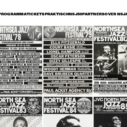
PROGRAMMA
TICKETS
PRAKTISCH
NSJ50
PARTNERS
OVER NSJ
rijdag 14 juli
zaterdag 15 juli
zondag 16 juli
18:30
19:00
19:30
20:00
20:30
21:00
21:30
2
ARTIST IN RESIDENCE 
RANDY NEWMAN
BRANFORD MARSALIS 
WITH THE 
ROTTERDAM 
PHILHARMONIC 
ORCHESTRA
MUSIC OF DON BYAS - 
REMEMBERING 
JAMES CARTER QUARTET 
CLIFFORD BENNY 
FEAT. JAZZORCHESTRA OF 
GOLSON ALL STA
THE CONCERTGEBOUW
JAMIROQUAI
CLARKE/DUKE 
JE
PROJECT