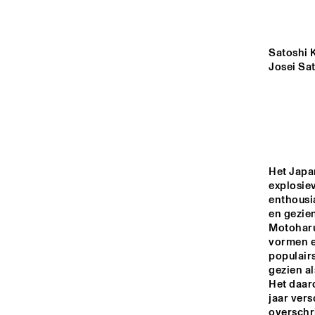
MISSOURI
YENISEI
Satoshi 
Josei Sat
MADEIRA
MISSISSIPPI
Het Japa
explosie
17:00
17:30
18:00
enthousi
en gezien
Motoharu 
VOLGA
vormen ee
populairs
gezien al
HOT CLUB DE 
FRANK
Het daar
ENTRANCE
jaar vers
overschri