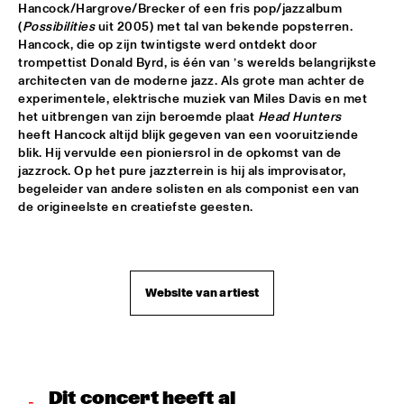
Hancock/Hargrove/Brecker of een fris pop/jazzalbum 
TROLLABUNDIN DANISH RADIO BIG BAND FEAT 
(
Possibilities
 uit 2005) met tal van bekende popsterren. 
EIVOR
  •  
18:30
Hancock, die op zijn twintigste werd ontdekt door 
CONGO
trompettist Donald Byrd, is één van ’s werelds belangrijkste 
architecten van de moderne jazz. Als grote man achter de 
MUSIC OF DON BYAS - JAMES CARTER QUARTET FEAT. 
experimentele, elektrische muziek van Miles Davis en met 
JAZZORCHESTRA OF THE CONCERTGEBOUW
  •  
18:45
het uitbrengen van zijn beroemde plaat 
Head Hunters
HUDSON
heeft Hancock altijd blijk gegeven van een vooruitziende 
blik. Hij vervulde een pioniersrol in de opkomst van de 
ROTTERDAM CONSERVATORY BIG BAND CONDUCTED BY 
jazzrock. Op het pure jazzterrein is hij als improvisator, 
TOMMY SMITH
  •  
18:45
begeleider van andere solisten en als componist een van 
MISSOURI
de origineelste en creatiefste geesten.

CLINIC - THE BAD PLUS
  •  
19:00
VOLGA
Website van artiest
FOURPLAY
  •  
19:00
MAAS
JASON MORAN AND THE BANDWAGON
  •  
19:00
MADEIRA
Dit concert heeft al 