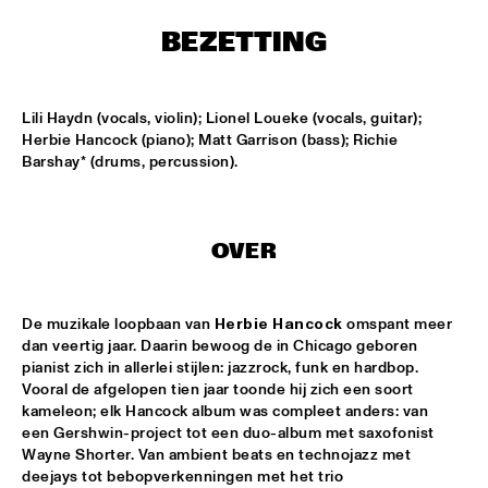
ENTRANCE
BEZETTING
JAZZJUICE
  •  
17:30
Lili Haydn (vocals, violin); Lionel Loueke (vocals, guitar); 
DOUG WAMBLE
  •  
18:15
Herbie Hancock (piano); Matt Garrison (bass); Richie 
MURRAY
Barshay* (drums, percussion).
SKVR 'LES COUPES-VENTS'
  •  
18:30
MISSISSIPPI
OVER
ARTIST IN RESIDENCE BRANFORD MARSALIS WITH THE 
ROTTERDAM PHILHARMONIC ORCHESTRA
  •  
18:30
De muzikale loopbaan van 
Herbie Hancock
 omspant meer 
AMAZON
dan veertig jaar. Daarin bewoog de in Chicago geboren 
pianist zich in allerlei stijlen: jazzrock, funk en hardbop. 
JAMIROQUAI
  •  
18:30
Vooral de afgelopen tien jaar toonde hij zich een soort 
NILE
kameleon; elk Hancock album was compleet anders: van 
een Gershwin-project tot een duo-album met saxofonist 
TOM BEEK QUINTET
  •  
18:30
Wayne Shorter. Van ambient beats en technojazz met 
YENISEI
deejays tot bebopverkenningen met het trio 