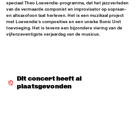
speciaal Theo Loevendie-programma, dat het jazzverleden 
CHARLES STEPNEY PROJECT FT. JAZZANOVA, DOX 
van de vermaarde componist en improvisator op sopraan- 
ORCHESTRA, ZAPP! & TERRY CALIER
  •  
16:30
en altsaxofoon laat herleven. Het is een muzikaal project 
PAUL ACKET PAVILJOEN
met Loevendie’s composities en een unieke Sonic Unit 
toevoeging. Het is tevens een bijzondere viering van de 
ARTIST IN RESIDENCE DAVE HOLLAND WITH TRILOK 
vijfenzeventigste verjaardag van de musicus. 
GURTU
  •  
16:45
VAN GOGH ZAAL
DIM KESBER '60 YEARS IN CONCERT'
  •  
16:45
MARIS ZAAL
ROYAL CONSERVATORY OF THE HAGUE CONDUCTED BY 
Dit concert heeft al 
FRANK TIBERI
  •  
16:45
plaatsgevonden
MONDRIAAN ZAAL
PAAL NILSSEN-LOVE / KEN VANDERMARK DUO
  •  
16:45
ESCHER ZAAL
ROY HAYNES FOUNTAIN OF YOUTH
  •  
16:45
JAN STEEN ZAAL