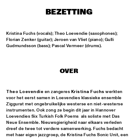
T.B.A
BEZETTING
MAMBOKIDS
  •  
15:30
ENTREE ZAAL
Kristina Fuchs (vocals); Theo Loevendie (saxophones); 
ACK VAN ROOYEN '75TH ANNIVERSARY'
  •  
16:30
Florian Zenker (guitar); Jeroen van Vliet (piano); Gulli 
REMBRANDT ZAAL
Gudmundsson (bass); Pascal Vermeer (drums).
AFRO-CUBAN ALL STARS
  •  
16:30
STATENHAL
OVER
COMMON
  •  
16:30
PAULUS POTTER ZAAL
Theo Loevendie
 en zangeres 
Kristina Fuchs
 werkten 
voor het eerst samen in Loevendies klassieke ensemble 
OSCAR PETERSON QUARTET
  •  
16:30
Ziggurat met ongebruikelijke westerse en niet-westerse 
instrumenten. Ook zong ze begin dit jaar in Hannover 
PWA ZAAL
Loevendies Six Turkish Folk Poems  als soliste met Das 
Neue Ensemble. Nieuwsgierigheid naar elkaars verleden 
POUTAJA
  •  
16:30
dreef de twee tot verdere samenwerking. Fuchs bedacht 
ENTREE ZAAL
met haar eigen jazzgroep, de Kristina Fuchs Sonic Unit, een 