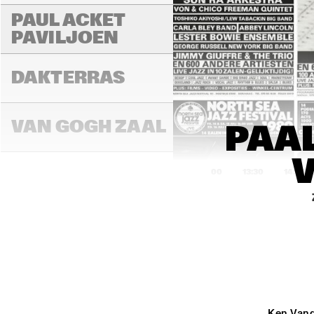
PAUL ACKET 
PAVILJOEN
DAKTERRAS
VAN GOGH ZAAL
PAAL
13:00
13:30
14:00
PAULUS POTTER 
ZAAL
REMBRANDT ZAAL
Ken Vand