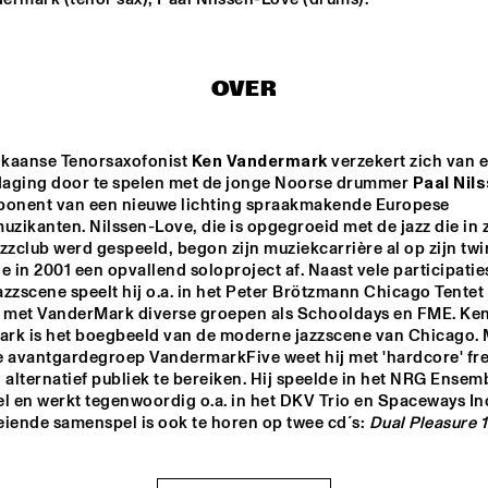
THE HAGUE 
CONDUCTED BY 
FRANK TIBERI
RANDAL CORSEN 
QUARTET
OVER
DIM KESBER '60 YEARS 
IN CONCERT'
kaanse Tenorsaxofonist 
Ken Vandermark
 verzekert zich van e
tdaging door te spelen met de jonge Noorse drummer 
Paal Nil
xponent van een nieuwe lichting spraakmakende Europese 
PAAL NILSSEN-LOVE / 
KEN VANDERMARK 
uzikanten. Nilssen-Love, die is opgegroeid met de jazz die in zi
DUO
zzclub werd gespeeld, begon zijn muziekcarrière al op zijn twin
e in 2001 een opvallend soloproject af. Naast vele participaties
zzscene speelt hij o.a. in het Peter Brötzmann Chicago Tentet 
14:30
15:00
15:30
16:00
16:30
17:00
17:30
1
j met VanderMark diverse groepen als Schooldays en FME. Ken
rk is het boegbeeld van de moderne jazzscene van Chicago. Me
VAN GELDER 
e avantgardegroep VandermarkFive weet hij met 'hardcore' fre
QUARTET
 alternatief publiek te bereiken. Hij speelde in het NRG Ensemb
l en werkt tegenwoordig o.a. in het DKV Trio en Spaceways Inc
eiende samenspel is ook te horen op twee cd´s: 
Dual Pleasure 1
NEW
POT
BA