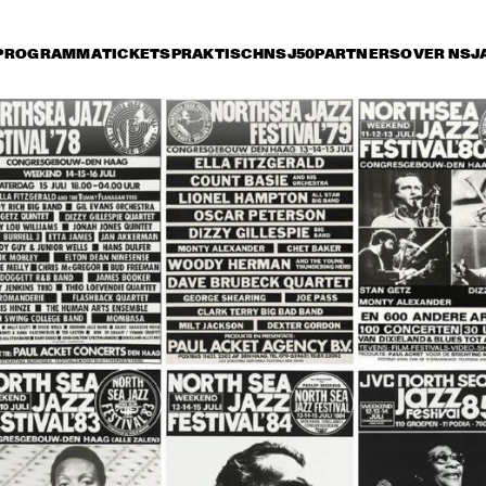
PROGRAMMA
TICKETS
PRAKTISCH
NSJ50
PARTNERS
OVER NSJ
vrijdag 8 juli
zaterdag 9 juli
zondag 10 juli
14:30
15:00
15:30
16:00
16:30
17:00
17:30
1
OSCAR PETERSON 
QUARTET
ROY HAYNES 
FOUNTAIN OF YOUTH
AFRO-CUBAN ALL 
STARS