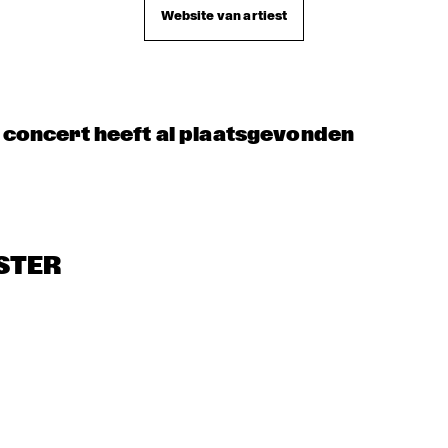
MAMBOKIDS
POUTAJA
SE
Website van artiest
THE FAR EAST JAZZ 
ORCHESTRA
t concert heeft al plaatsgevonden
STER