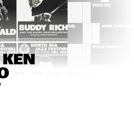
RÓISÍN MURPHY
ZUCO 103
T'S 
HERMETO PASCOAL
JOHN ZORN MA
MOSE ALLISON
PETER CINCOTTI
 KEN 
O
8:00
18:30
19:00
19:30
20:00
20:30
21:00
21:30
0
AMOS LEE
BEN ALLISON NEW 
QUARTET
SAXION V,GUSTAV 
JIM HALL GROUP
KLIMT 
STRIJKKWARTET & 
GLENN CORNEILLE 
PLAY 'SYMBIOSIS'
DON BYRON IVEY 
COMPOSITIE 
DIVEY QUARTET
OPDRACHT OENE 