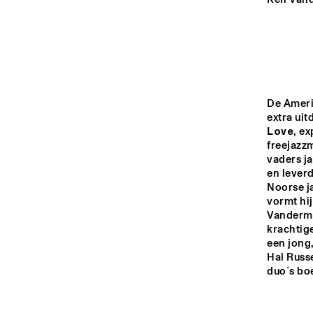
MONDRIAAN ZAAL
CAREL WILLINK 
ZAAL
MARIS ZAAL
De Ameri
extra ui
Love
, e
ESCHER ZAAL
freejazzm
vaders ja
en leverd
Noorse ja
13:00
13:30
14:00
vormt hi
Vanderma
krachtig
SPIEGELTENT
een jong,
Hal Russe
duo´s bo
CATSHEUVEL