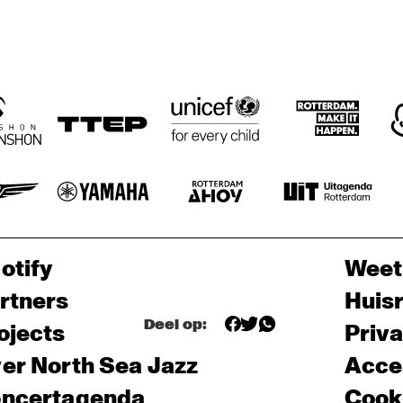
otify
Weet
rtners
Huis
Deel op:
ojects
Priv
er North Sea Jazz
Acces
ncertagenda
Cooki