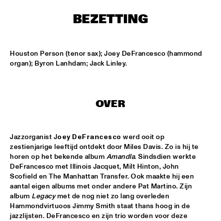
T.B.A
BEZETTING
MAMBOKIDS
  •  
15:30
ENTREE ZAAL
Houston Person (tenor sax); Joey DeFrancesco (hammond 
ACK VAN ROOYEN '75TH ANNIVERSARY'
  •  
16:30
organ); Byron Lanhdam; Jack Linley.
REMBRANDT ZAAL
AFRO-CUBAN ALL STARS
  •  
16:30
OVER
STATENHAL
COMMON
  •  
16:30
Jazzorganist J
oey DeFrancesco
 werd ooit op 
PAULUS POTTER ZAAL
zestienjarige leeftijd ontdekt door Miles Davis. Zo is hij te 
horen op het bekende album 
Amandla
. Sindsdien werkte 
OSCAR PETERSON QUARTET
  •  
16:30
DeFrancesco met Illinois Jacquet, Milt Hinton, John 
Scofield en The Manhattan Transfer. Ook maakte hij een 
PWA ZAAL
aantal eigen albums met onder andere Pat Martino. Zijn 
album 
Legacy
 met de nog niet zo lang overleden 
POUTAJA
  •  
16:30
Hammondvirtuoos Jimmy Smith staat thans hoog in de 
ENTREE ZAAL
jazzlijsten. DeFrancesco en zijn trio worden voor deze 