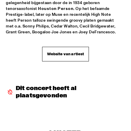
gelegenheid bijgestaan door de in 1934 geboren 
CHARLES STEPNEY PROJECT FT. JAZZANOVA, DOX 
tenorsaxofonist 
Houston Person
. Op het befaamde 
ORCHESTRA, ZAPP! & TERRY CALIER
  •  
16:30
Prestige-label, later op Muse en recentelijk High Note 
PAUL ACKET PAVILJOEN
heeft Person talloze swingende groovy platen gemaakt 
met o.a. Sonny Philips, Cedar Walton, Cecil Bridgewater, 
ARTIST IN RESIDENCE DAVE HOLLAND WITH TRILOK 
Grant Green, Boogaloo Joe Jones en Joey DeFrancesco.
GURTU
  •  
16:45
VAN GOGH ZAAL
DIM KESBER '60 YEARS IN CONCERT'
  •  
16:45
Website van artiest
MARIS ZAAL
ROYAL CONSERVATORY OF THE HAGUE CONDUCTED BY 
FRANK TIBERI
  •  
16:45
MONDRIAAN ZAAL
Dit concert heeft al 
plaatsgevonden
PAAL NILSSEN-LOVE / KEN VANDERMARK DUO
  •  
16:45
ESCHER ZAAL
ROY HAYNES FOUNTAIN OF YOUTH
  •  
16:45
JAN STEEN ZAAL