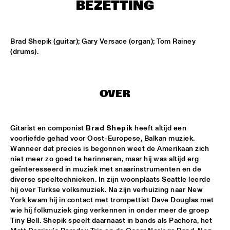
T.B.A
BEZETTING
MAMBOKIDS
  •  
15:30
ENTREE ZAAL
Brad Shepik (guitar); Gary Versace (organ); Tom Rainey 
(drums).
ACK VAN ROOYEN '75TH ANNIVERSARY'
  •  
16:30
REMBRANDT ZAAL
OVER
AFRO-CUBAN ALL STARS
  •  
16:30
STATENHAL
Gitarist en componist 
Brad Shepik
 heeft altijd een 
COMMON
  •  
16:30
voorliefde gehad voor Oost-Europese, Balkan muziek. 
PAULUS POTTER ZAAL
Wanneer dat precies is begonnen weet de Amerikaan zich 
niet meer zo goed te herinneren, maar hij was altijd erg 
geïnteresseerd in muziek met snaarinstrumenten en de 
OSCAR PETERSON QUARTET
  •  
16:30
diverse speeltechnieken. In zijn woonplaats Seattle leerde 
PWA ZAAL
hij over Turkse volksmuziek. Na zijn verhuizing naar New 
York kwam hij in contact met trompettist Dave Douglas met 
POUTAJA
  •  
16:30
wie hij folkmuziek ging verkennen in onder meer de groep 
ENTREE ZAAL
Tiny Bell. Shepik speelt daarnaast in bands als Pachora, het 