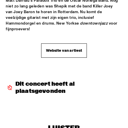
Matt Darriau's Paradox Trio en de Oscar Noriega Band. Nog 
CHARLES STEPNEY PROJECT FT. JAZZANOVA, DOX 
niet zo lang geleden was Shepik met de band Killer Joey 
ORCHESTRA, ZAPP! & TERRY CALIER
  •  
16:30
van Joey Baron te horen in Rotterdam. Nu komt de 
PAUL ACKET PAVILJOEN
veelzijdige gitarist met zijn eigen trio, inclusief 
Hammondorgel en drums. New Yorkse 
downtownjazz
 voor 
ARTIST IN RESIDENCE DAVE HOLLAND WITH TRILOK 
fijnproevers!
GURTU
  •  
16:45
VAN GOGH ZAAL
Website van artiest
DIM KESBER '60 YEARS IN CONCERT'
  •  
16:45
MARIS ZAAL
ROYAL CONSERVATORY OF THE HAGUE CONDUCTED BY 
FRANK TIBERI
  •  
16:45
MONDRIAAN ZAAL
Dit concert heeft al 
plaatsgevonden
PAAL NILSSEN-LOVE / KEN VANDERMARK DUO
  •  
16:45
ESCHER ZAAL
ROY HAYNES FOUNTAIN OF YOUTH
  •  
16:45
JAN STEEN ZAAL