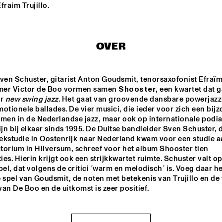
fraim Trujillo.
ANOUAR BRAHEM "LE 
PAS DU CHAT NOIR"
OVER
POW ENSEMBLE
ven Schuster, gitarist Anton Goudsmit, tenorsaxofonist Efraïm T
er Victor de Boo vormen samen 
Shooster
, een kwartet dat g
GARFIELD  HIGH 
r 
new swing jazz
. Het gaat van groovende dansbare powerjazz 
SCHOOL JAZZ 
ENSEMBLE
otionele ballades. De vier musici, die ieder voor zich een bijz
emen in de Nederlandse jazz, maar ook op internationale podia
ijn bij elkaar sinds 1995. De Duitse bandleider Sven Schuster, d
16:30
17:00
17:30
18:00
18:30
19:00
19:30
2
ekstudie in Oostenrijk naar Nederland kwam voor een studie aa
torium in Hilversum, schreef voor het album Shooster tien 
DOWN BEAT 
es. Hierin krijgt ook een strijkkwartet ruimte. Schuster valt op
BLIND FOLD TEST 
pel, dat volgens de critici ´warm en melodisch´ is. Voeg daar he
LIVE
 spel van Goudsmit, de noten met betekenis van Trujillo en de v
an De Boo en de uitkomst is zeer positief.
NEW
BRA