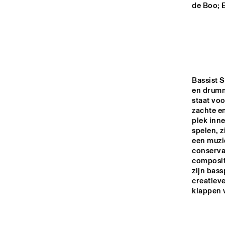
MONDRIAAN ZAAL
de Boo; E
CAREL WILLINK 
ZAAL
MARIS ZAAL
Bassist S
en drumm
staat voo
ESCHER ZAAL
zachte em
plek inn
spelen, z
15:00
15:30
16:00
een muzi
conserva
compositi
SPIEGELTENT
zijn bass
creatieve
klappen v
CATSHEUVEL