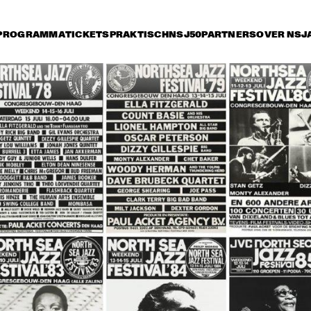
PROGRAMMA
TICKETS
PRAKTISCH
NSJ50
PARTNERS
OVER NSJ
vrijdag 8 juli
zaterdag 9 juli
zondag 10 juli
16:30
17:00
17:30
18:00
18:30
19:00
19:30
2
JEAN 'TOOTS' 
THIELEMANS & 
FRIENDS SING THE 
HAROLD ARLEN 
SONGBOOK
DUTCH JAZZ 
ORCHESTRA PLAY
BOYD RAEBURN
IAN SIEGAL BAND