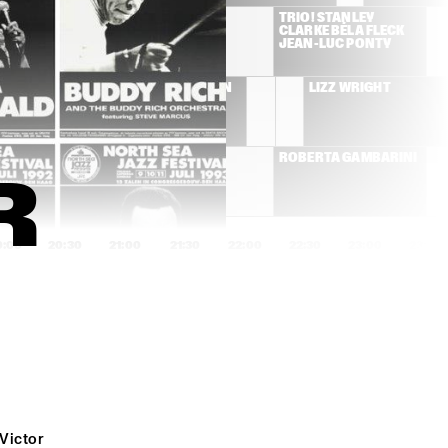
JAN AKKERMAN
TRIO! STANLEY 
CLARKE BÉLA FLECK 
JEAN-LUC PONTY
THE DAVID SANBORN 
LIZZ WRIGHT
GROUP
THE BEAU HUNKS PLAY 
ROBERTA GAMBARINI
JIMMY LUNCEFORD
R
0:00
20:30
21:00
21:30
22:00
22:30
23:00
23:30
CHANTZ
SOULIVE
AVISHAI COHEN TRIO
BOBBY PREVITE, 
CHARLIE HUNTER, 
GREG OSBY
ROMANE & STOCHELO 
KOÇANI ORKESTAR
Victor 
ROSENBERG "DOUBLE 