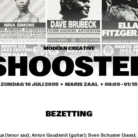
BILLY COBHAM'S 
SPECTRUM BAND
ARTIST IN RESIDENCE 
DAVE HOLLAND BIG 
BAND
MODERN CREATIVE
HELEEN VAN DEN 
HOMBERGH QUARTET
SHOOSTE
16:30
17:00
17:30
18:00
18:30
19:00
19:30
2
ZONDAG 10 JULI 2005
  •  MARIS ZAAL
  •  
00:00
 - 
01:15
BONEY JAMES
MOSE ALLISON
BEZETTING
BIRÉLI LAGRÈNE
 (tenor sax); Anton Goudsmit (guitar); Sven Schuster (bass); 