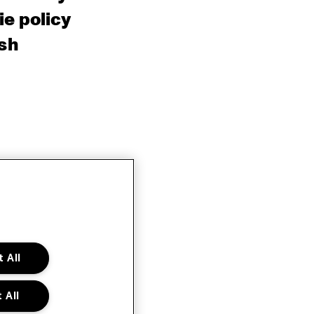
e policy
sh
 All
 All