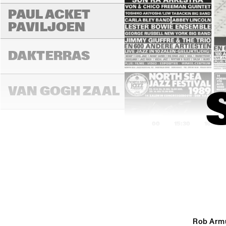
PAUL ACKET 
PAVILJOEN
DAKTERRAS
VAN GOGH ZAAL
15:00
15:30
16:00
PAULUS POTTER 
ZAAL
REMBRANDT ZAAL
Rob Armus