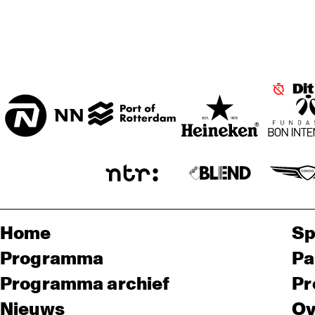
ENTREE ZAAL
T.B.A
Di
Home
Sp
Programma
Pa
Programma archief
Pr
Nieuws
Ov