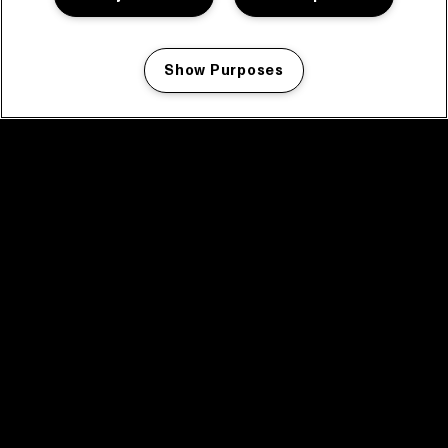
Show Purposes
Manage my cookies
facebook icon
facebook icon
facebook icon
facebook icon
facebook icon
Home
Programma
Programma archief
Nieuws
Tickets
Videoterugblik 2025