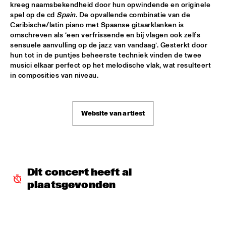
kreeg naamsbekendheid door hun opwindende en originele 
JEAN 'TOOTS' THIELEMANS & FRIENDS SING THE HAROLD 
spel op de cd 
Spain
. De opvallende combinatie van de 
ARLEN SONGBOOK
  •  
18:30
Caribische/latin piano met Spaanse gitaarklanken is 
PWA ZAAL
omschreven als ‘een verfrissende en bij vlagen ook zelfs 
sensuele aanvulling op de jazz van vandaag’. Gesterkt door 
hun tot in de puntjes beheerste techniek vinden de twee 
USF JAZZTET
  •  
18:30
musici elkaar perfect op het melodische vlak, wat resulteert 
ENTREE ZAAL
in composities van niveau.
ANOUAR BRAHEM "LE PAS DU CHAT NOIR"
  •  
18:45
CAREL WILLINK ZAAL
Website van artiest
BIRÉLI LAGRÈNE
  •  
18:45
MONDRIAAN ZAAL
BONEY JAMES
  •  
18:45
Dit concert heeft al 
PAULUS POTTER ZAAL
plaatsgevonden
ARTIST IN RESIDENCE DAVE HOLLAND BIG BAND
  •  
18:45
DAKTERRAS