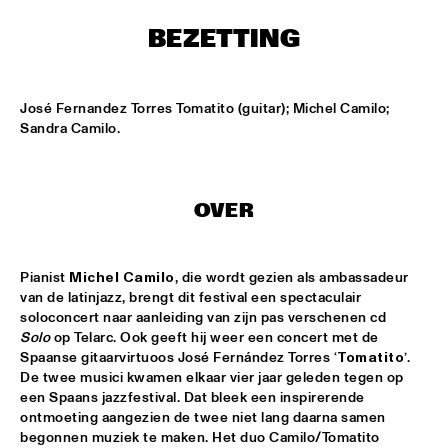
T.B.A
BEZETTING
NEW GENERATIONS OF DUTCH JAZZ UNDER GUIDANCE OF 
THE KOORENHUIS
  •  
17:30
ENTREE ZAAL
José Fernandez Torres Tomatito (guitar); Michel Camilo; 
Sandra Camilo.
MOSE ALLISON
  •  
18:30
REMBRANDT ZAAL
BILLY COBHAM'S SPECTRUM BAND
  •  
18:30
OVER
PAUL ACKET PAVILJOEN
GARFIELD  HIGH SCHOOL JAZZ ENSEMBLE
  •  
18:30
Pianist 
Michel Camilo
, die wordt gezien als ambassadeur 
ESCHER ZAAL
van de latinjazz, brengt dit festival een spectaculair 
soloconcert naar aanleiding van zijn pas verschenen cd 
Solo
 op Telarc. Ook geeft hij weer een concert met de 
IAN SIEGAL BAND
  •  
18:30
Spaanse gitaarvirtuoos José Fernández Torres ‘
Tomatito
’. 
STATENHAL
De twee musici kwamen elkaar vier jaar geleden tegen op 
een Spaans jazzfestival. Dat bleek een inspirerende 
POW ENSEMBLE
  •  
18:30
ontmoeting aangezien de twee niet lang daarna samen 
MARIS ZAAL
begonnen muziek te maken. Het duo Camilo/Tomatito 