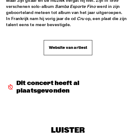
Maar zijn gitaar en de muziek vergat hij niet. Zijn in 1999 
verschenen solo-album 
Samba Esporte Fino
 werd in zijn 
MYSO COMBO
  •  
18:30
geboorteland meteen tot album van het jaar uitgeroepen. 
In Frankrijk nam hij vorig jaar de cd 
Cru
 op, een plaat die zijn 
ESCHER ZAAL
talent eens te meer bevestigde.
PINK MARTINI
  •  
18:30
PAUL ACKET PAVILJOEN
Website van artiest
TRUMPETS FOR BENNY BAILEY FEATURING JOE WILDER, 
ACK VAN ROOYEN &  FERDINAND POVEL
  •  
18:30
CAREL WILLINK ZAAL
CHAKA KHAN WITH THE METROPOLE ORKEST
  •  
18:45
Dit concert heeft al 
STATENHAL
plaatsgevonden
CLINIC JERRY GONZALES
  •  
18:45
SPIEGELTENT
DE JONGENS DRIEST
  •  
18:45
MARIS ZAAL
LUISTER