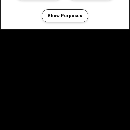
Show Purposes
Manage my cookies
facebook icon
facebook icon
facebook icon
facebook icon
facebook icon
Home
Programma
Programma archief
Nieuws
Tickets
Videoterugblik 2025
2025 in webstories