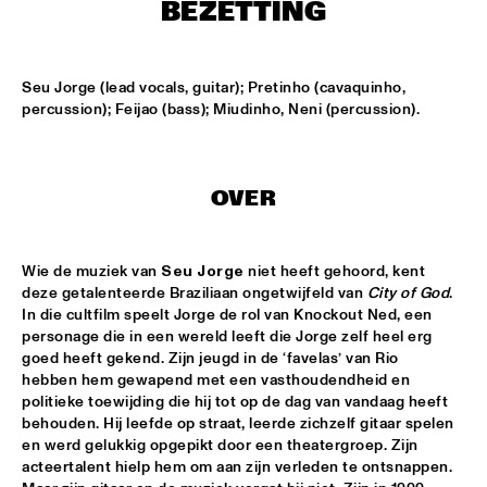
T.B.A
BEZETTING
NEW GENERATIONS OF DUTCH JAZZ UNDER GUIDANCE OF 
THE KOORENHUIS
  •  
17:30
Seu Jorge (lead vocals, guitar); Pretinho (cavaquinho, 
ENTREE ZAAL
percussion); Feijao (bass); Miudinho, Neni (percussion).
ANDREW HILL BIG BAND
  •  
18:30
MONDRIAAN ZAAL
OVER
BRAD MEHLDAU SOLO
  •  
18:30
VAN GOGH ZAAL
Wie de muziek van 
Seu Jorge
 niet heeft gehoord, kent 
CRUCE DE CAMINOS FT. GERARDO NÚÑEZ & PERICO 
deze getalenteerde Braziliaan ongetwijfeld van 
City of God
. 
SAMBEAT
  •  
18:30
In die cultfilm speelt Jorge de rol van Knockout Ned, een 
DAKTERRAS
personage die in een wereld leeft die Jorge zelf heel erg 
goed heeft gekend. Zijn jeugd in de ‘favelas’ van Rio 
IBRAHIM FERRER ‘MI SUEÑO - A BOLERO SONGBOOK’
  •  
18:30
hebben hem gewapend met een vasthoudendheid en 
politieke toewijding die hij tot op de dag van vandaag heeft 
PWA ZAAL
behouden. Hij leefde op straat, leerde zichzelf gitaar spelen 
en werd gelukkig opgepikt door een theatergroep. Zijn 
LOUIS ARMSTRONG JAZZ QUARTET
  •  
18:30
acteertalent hielp hem om aan zijn verleden te ontsnappen. 
ENTREE ZAAL