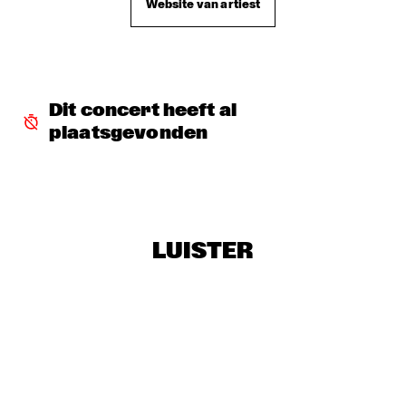
Website van artiest
LARS DANIELSSON GROUP
  •  
18:45
REMBRANDT ZAAL
PHIL WOODS QUARTET & STRING ORCHESTRA PLAY BIRD + 
HENK MEUTGEERT
  •  
19:00
Dit concert heeft al 
JAN STEEN ZAAL
plaatsgevonden
SILHOUETTE BROWN
  •  
19:00
PAULUS POTTER ZAAL
BRAD MEHLDAU SOLO
  •  
19:30
VAN GOGH ZAAL
LUISTER
NEW ORLEANS POTHOLE BRASS BAND
  •  
19:45
CATSHEUVEL
ESTRELLA ACOSTA
  •  
19:45
ENTREE ZAAL