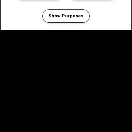
Show Purposes
Manage my cookies
facebook icon
facebook icon
facebook icon
facebook icon
facebook icon
Home
Programma
Programma archief
Nieuws
Tickets
Videoterugblik 2025
2025 in webstories