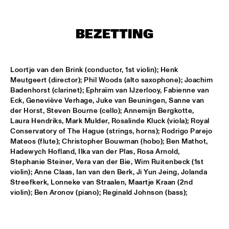
T.B.A
NEW GENERATIONS OF DUTCH JAZZ UNDER GUIDANCE OF 
BEZETTING
THE KOORENHUIS
  •  
17:30
ENTREE ZAAL
ANDREW HILL BIG BAND
  •  
18:30
Loortje van den Brink (conductor, 1st violin); Henk 
MONDRIAAN ZAAL
Meutgeert (director); Phil Woods (alto saxophone); Joachim 
Badenhorst (clarinet); Ephraïm van IJzerlooy, Fabienne van 
Eck, Geneviève Verhage, Juke van Beuningen, Sanne van 
BRAD MEHLDAU SOLO
  •  
18:30
der Horst, Steven Bourne (cello); Annemijn Bergkotte, 
VAN GOGH ZAAL
Laura Hendriks, Mark Mulder, Rosalinde Kluck (viola); Royal 
Conservatory of The Hague (strings, horns); Rodrigo Parejo 
CRUCE DE CAMINOS FT. GERARDO NÚÑEZ & PERICO 
Mateos (flute); Christopher Bouwman (hobo); Ben Mathot, 
SAMBEAT
  •  
18:30
Hadewych Hofland, Ilka van der Plas, Rosa Arnold, 
DAKTERRAS
Stephanie Steiner, Vera van der Bie, Wim Ruitenbeck (1st 
violin); Anne Claas, Ian van den Berk, Ji Yun Jeing, Jolanda 
IBRAHIM FERRER ‘MI SUEÑO - A BOLERO SONGBOOK’
  •  
18:30
Streefkerk, Lonneke van Straalen, Maartje Kraan (2nd 
PWA ZAAL
violin); Ben Aronov (piano); Reginald Johnson (bass);
LOUIS ARMSTRONG JAZZ QUARTET
  •  
18:30
ENTREE ZAAL