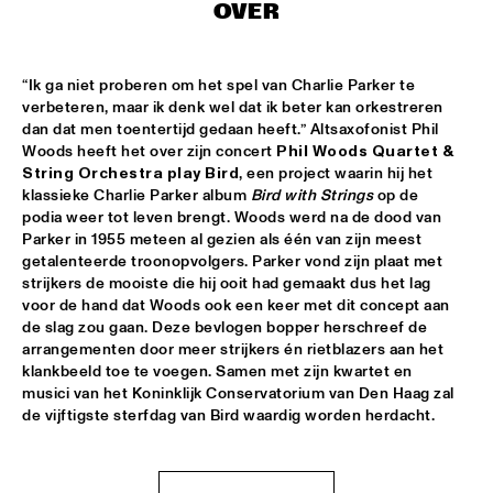
OVER
MYSO COMBO
  •  
18:30
ESCHER ZAAL
“Ik ga niet proberen om het spel van Charlie Parker te 
verbeteren, maar ik denk wel dat ik beter kan orkestreren 
PINK MARTINI
  •  
18:30
dan dat men toentertijd gedaan heeft.” Altsaxofonist Phil 
PAUL ACKET PAVILJOEN
Woods heeft het over zijn concert 
Phil Woods Quartet & 
String Orchestra play Bird
, een project waarin hij het 
TRUMPETS FOR BENNY BAILEY FEATURING JOE WILDER, 
klassieke Charlie Parker album 
Bird with Strings 
op de 
ACK VAN ROOYEN &  FERDINAND POVEL
  •  
18:30
podia weer tot leven brengt. Woods werd na de dood van 
CAREL WILLINK ZAAL
Parker in 1955 meteen al gezien als één van zijn meest 
getalenteerde troonopvolgers. Parker vond zijn plaat met 
CHAKA KHAN WITH THE METROPOLE ORKEST
  •  
18:45
strijkers de mooiste die hij ooit had gemaakt dus het lag 
voor de hand dat Woods ook een keer met dit concept aan 
STATENHAL
de slag zou gaan. Deze bevlogen bopper herschreef de 
arrangementen door meer strijkers én rietblazers aan het 
CLINIC JERRY GONZALES
  •  
18:45
klankbeeld toe te voegen. Samen met zijn kwartet en 
SPIEGELTENT
musici van het Koninklijk Conservatorium van Den Haag zal 
de vijftigste sterfdag van Bird waardig worden herdacht.
DE JONGENS DRIEST
  •  
18:45
MARIS ZAAL