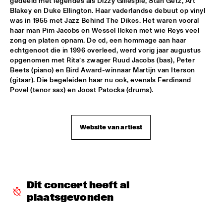
gedeeld met legendes als Dizzy Gillespie, Stan Getz, Art 
Blakey en Duke Ellington. Haar vaderlandse debuut op vinyl 
MYSO COMBO
  •  
18:30
was in 1955 met Jazz Behind The Dikes. Het waren vooral 
haar man Pim Jacobs en Wessel Ilcken met wie Reys veel 
ESCHER ZAAL
zong en platen opnam. De cd, een hommage aan haar 
echtgenoot die in 1996 overleed, werd vorig jaar augustus 
PINK MARTINI
  •  
18:30
opgenomen met Rita’s zwager Ruud Jacobs (bas), Peter 
PAUL ACKET PAVILJOEN
Beets (piano) en Bird Award-winnaar Martijn van Iterson 
(gitaar). Die begeleiden haar nu ook, evenals Ferdinand 
TRUMPETS FOR BENNY BAILEY FEATURING JOE WILDER, 
Povel (tenor sax) en Joost Patocka (drums).
ACK VAN ROOYEN &  FERDINAND POVEL
  •  
18:30
CAREL WILLINK ZAAL
CHAKA KHAN WITH THE METROPOLE ORKEST
  •  
18:45
Website van artiest
STATENHAL
CLINIC JERRY GONZALES
  •  
18:45
SPIEGELTENT
Dit concert heeft al 
DE JONGENS DRIEST
  •  
18:45
plaatsgevonden
MARIS ZAAL