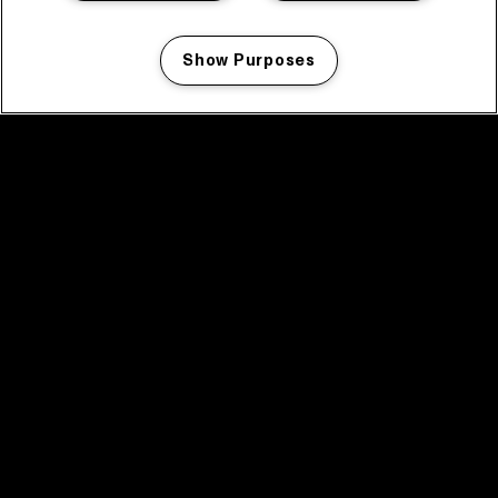
Show Purposes
Manage my cookies
facebook icon
facebook icon
facebook icon
facebook icon
facebook icon
Home
Programma
Programma archief
Nieuws
Tickets
Videoterugblik 2025
2025 in webstories