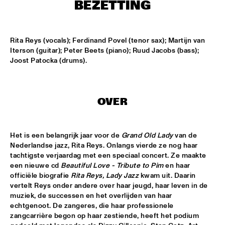
T.B.A
BEZETTING
NEW GENERATIONS OF DUTCH JAZZ UNDER GUIDANCE OF 
THE KOORENHUIS
  •  
17:30
Rita Reys (vocals); Ferdinand Povel (tenor sax); Martijn van 
ENTREE ZAAL
Iterson (guitar); Peter Beets (piano); Ruud Jacobs (bass); 
Joost Patocka (drums).
ANDREW HILL BIG BAND
  •  
18:30
MONDRIAAN ZAAL
BRAD MEHLDAU SOLO
  •  
18:30
OVER
VAN GOGH ZAAL
CRUCE DE CAMINOS FT. GERARDO NÚÑEZ & PERICO 
Het is een belangrijk jaar voor de 
Grand Old Lady
 van de 
SAMBEAT
  •  
18:30
Nederlandse jazz, Rita Reys. Onlangs vierde ze nog haar 
DAKTERRAS
tachtigste verjaardag met een speciaal concert. Ze maakte 
een nieuwe cd 
Beautiful Love - Tribute to Pim
 en haar 
IBRAHIM FERRER ‘MI SUEÑO - A BOLERO SONGBOOK’
  •  
18:30
officiële biografie 
Rita Reys, Lady Jazz
 kwam uit. Daarin 
vertelt Reys onder andere over haar jeugd, haar leven in de 
PWA ZAAL
muziek, de successen en het overlijden van haar 
echtgenoot. De zangeres, die haar professionele 
LOUIS ARMSTRONG JAZZ QUARTET
  •  
18:30
zangcarrière begon op haar zestiende, heeft het podium 
ENTREE ZAAL