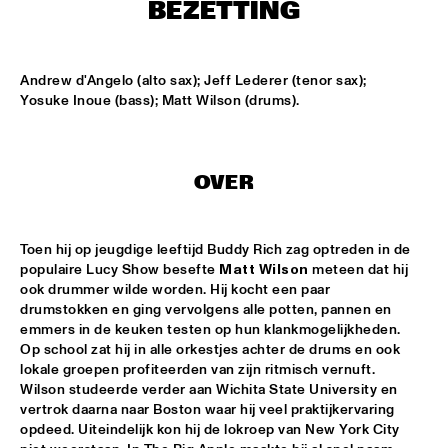
ONDER DE LUIFEL
BEZETTING
DUTCH NATIONAL JAZZKIDS
  •  
15:30
ENTREE HALL
Andrew d'Angelo (alto sax); Jeff Lederer (tenor sax); 
Yosuke Inoue (bass); Matt Wilson (drums).
CHARLIE HADEN'S LIBERATION MUSIC ORCHESTRA 
FEATURING CARLA BLEY
  •  
16:15
JAN STEEN HALL
OVER
ALICIA KEYS
  •  
16:30
STATENHALL
Toen hij op jeugdige leeftijd Buddy Rich zag optreden in de 
populaire Lucy Show besefte 
Matt Wilson
 meteen dat hij 
FREEFORM ARKESTRA
  •  
16:30
ook drummer wilde worden. Hij kocht een paar 
PAULUS POTTER HALL
drumstokken en ging vervolgens alle potten, pannen en 
emmers in de keuken testen op hun klankmogelijkheden. 
ILJA REIJNGOUD TROMBONE SOCIETY
  •  
16:30
Op school zat hij in alle orkestjes achter de drums en ook 
MARIS HALL
lokale groepen profiteerden van zijn ritmisch vernuft. 
Wilson studeerde verder aan Wichita State University en 
vertrok daarna naar Boston waar hij veel praktijkervaring 
JONAS GWANGWA
  •  
16:30
opdeed. Uiteindelijk kon hij de lokroep van New York City 
ROOF TERRACE