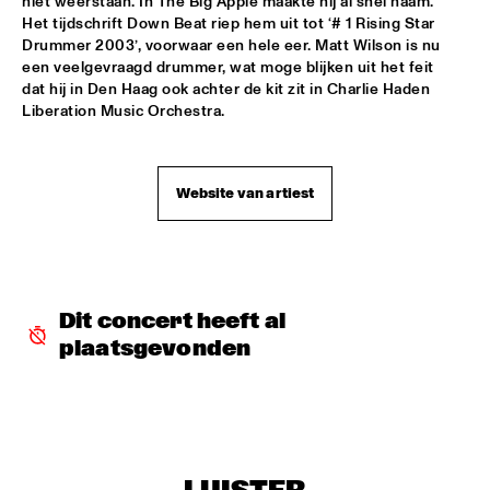
niet weerstaan. In The Big Apple maakte hij al snel naam. 
Het tijdschrift Down Beat riep hem uit tot ‘# 1 Rising Star 
ARTIST IN RESIDENCE MICHAEL BRECKER SOLO
  •  
16:30
Drummer 2003’, voorwaar een hele eer. Matt Wilson is nu 
VAN GOGH HALL
een veelgevraagd drummer, wat moge blijken uit het feit 
dat hij in Den Haag ook achter de kit zit in Charlie Haden 
THE ROYAL CONSERVATORY OF THE HAGUE WITH KENNY 
Liberation Music Orchestra.
WHEELER
  •  
16:30
MONDRIAAN HALL
Website van artiest
SOPHIE HASSFURTHER UND BAND
  •  
16:30
ENTREE HALL
STANDARD BANK NATIONAL YOUTH JAZZ BAND O.L.V. 
DARIUS BRUBECK
  •  
16:30
ESCHER HALL
Dit concert heeft al 
plaatsgevonden
TUMBÁBO FEATURING OSWIN CHIN BEHILIA & IZALINE 
CALISTER
  •  
16:30
PAUL ACKET PAVILJOEN
DAVID BERKMAN QUARTET
  •  
17:00
REMBRANDT HALL