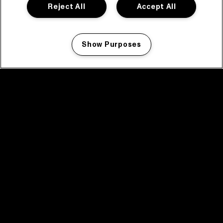
Reject All
Accept All
Show Purposes
Manage my cookies
facebook icon
facebook icon
facebook icon
facebook icon
facebook icon
Home
Programma
Programma archief
Nieuws
Tickets
Videoterugblik 2025