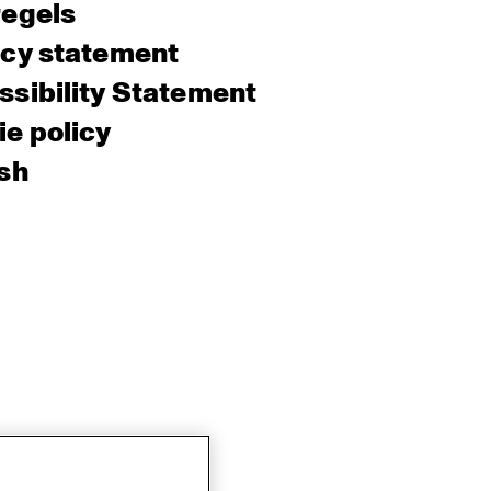
regels
acy statement
sibility Statement
e policy
sh