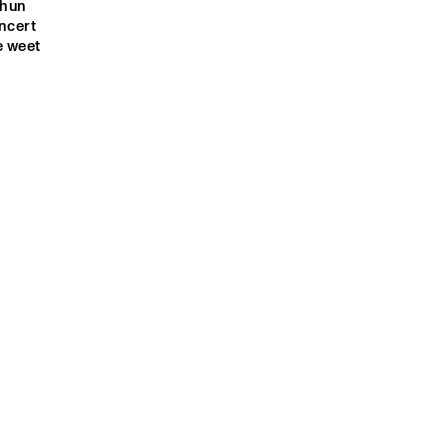
hun 
KINGSNAKES
THE SERPENTS OF THE 
NILE
ncert 
 weet 