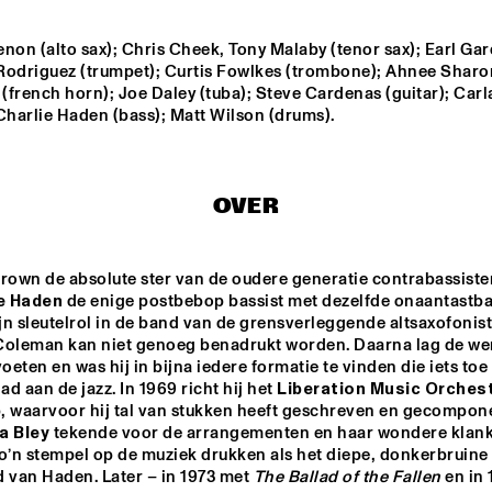
THE HAGUE WITH 
HARMEN
KENNY WHEELER
QUARTE
non (alto sax); Chris Cheek, Tony Malaby (tenor sax); Earl Gard
FERDINAND POVEL 
BI
QUINTET
Rodriguez (trumpet); Curtis Fowlkes (trombone); Ahnee Sharon
french horn); Joe Daley (tuba); Steve Cardenas (guitar); Carla
Charlie Haden (bass); Matt Wilson (drums).
ILJA REIJNGOUD 
BRAAMDEJO
TROMBONE SOCIETY
HER
OVER
STANDARD BANK 
SAN MARCOS 
NATIONAL 
HIGH SCHOOL 
YOUTH JAZZ 
JAZZ BAND
BAND O.L.V. 
DARIUS 
rown de absolute ster van de oudere generatie contrabassisten
BRUBECK
e Haden
 de enige postbebop bassist met dezelfde onaantastba
15:30
16:00
16:30
17:00
17:30
18:00
18:30
1
ijn sleutelrol in de band van de grensverleggende altsaxofonist 
Coleman kan niet genoeg benadrukt worden. Daarna lag de wer
IAJE CLINIC 
DOWNBEAT 
WITH KURT 
BLINDFOLD T
voeten en was hij in bijna iedere formatie te vinden die iets toe t
ROSENWINKEL
LIVE
d aan de jazz. In 1969 richt hij het 
Liberation Music Orches
, waarvoor hij tal van stukken heeft geschreven en gecompone
TRIO GRANDE
a Bley
 tekende voor de arrangementen en haar wondere klank
o’n stempel op de muziek drukken als het diepe, donkerbruine 
 van Haden. Later – in 1973 met 
The Ballad of the Fallen
 en in 