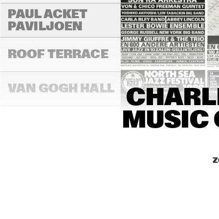
PAUL ACKET 
PAVILJOEN
ROOF TERRACE
VAN GOGH HALL
CHARLI
MUSIC 
14:00
14:30
15:00
PAULUS POTTER 
HALL
Z
REMBRANDT HALL