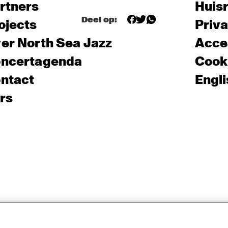
rtners
Huis
Deel op:
ojects
Priv
er North Sea Jazz
Acces
ncertagenda
Cooki
ntact
Engli
rs