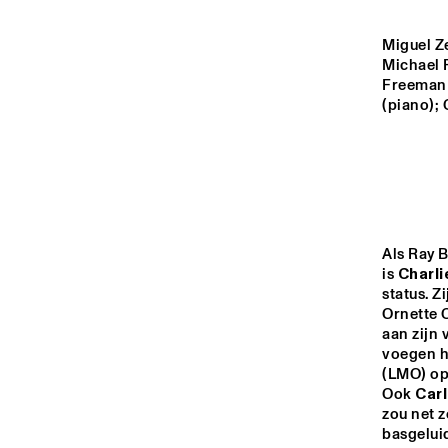
MONDRIAAN HALL
Miguel Ze
CAREL WILLINK 
Michael 
HALL
Freeman (
(piano); 
MARIS HALL
ESCHER HALL
Als Ray B
is 
Charli
14:00
14:30
15:00
status. Z
Ornette 
aan zijn 
SPIEGELTENT
voegen ha
(LMO) op
Ook 
Carl
CATSHEUVELSTAGE
zou net z
basgeluid