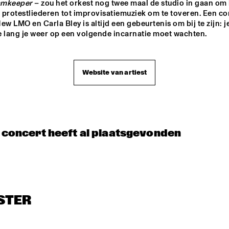
amkeeper
 – zou het orkest nog twee maal de studio in gaan om 
DUTCH 
SOPHIE 
PHIL BEE AND THE 
NATIONAL 
HASSFURTHER 
BUZZTONES
n protestliederen tot improvisatiemuziek om te toveren. Een co
JAZZKIDS
UND BAND
ew LMO en Carla Bley is altijd een gebeurtenis om bij te zijn: je
e lang je weer op een volgende incarnatie moet wachten.
 
ZUMI 
HEST
Website van artiest
t concert heeft al plaatsgevonden
STER