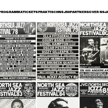
PROGRAMMA
TICKETS
PRAKTISCH
NSJ50
PARTNERS
OVER NSJ
rijdag 9 juli
zaterdag 10 juli
zondag 11 juli
15:30
16:00
16:30
17:00
17:30
18:00
18:30
1
DANISH RADIO BIG 
BAND AND SPECIAL 
GUESTS CONDUCTED 
BY MARIA SCHNEIDER
CHARLIE HADEN'S 
JAZZ ORCHESTRA
LIBERATION MUSIC 
THE 
ORCHESTRA 
CONCERTGEBOU
FEATURING CARLA 
WITH GUEST 
BLEY
BRANFORD MARS
ALICIA KEYS
RAHSAAN 
PATTERSON