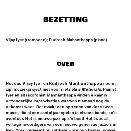
ONDER DE LUIFEL
JUST JAMMIN'
  •  
17:30
BEZETTING
ENTREE HALL
ALBERT VILLA/8:20 AM QUINTET - DJC
  •  
18:00
Vijay Iyer (trombone); Rudresh Mahanthappa (piano).
SPIEGELTENT
AHMAD JAMAL
  •  
18:30
VAN GOGH HALL
OVER
DAVID S. WARE QUARTET
  •  
18:30
Het duo 
Vijay Iyer
 en 
Rudresh Manhanthappa
 noemt 
MONDRIAAN HALL
zijn muziekproject niet voor niets 
Raw Materials
. Pianist 
Iyer en altsaxofonist Manhanthappa vinden elkaar in 
LARRY CARLTON
  •  
18:30
uitzonderlijke improvisaties waarvan niemand nog de 
STATENHALL
uitkomst weet. Dat maakt een optreden van deze twee 
musici, die al een aantal jaar spelen in elkaars bands, zo’n 
MARC VAN VUGT'S BIG BIZAR HABIT
  •  
18:30
avontuur. Het is nieuwe jazz op z’n best! Het tweetal, 
vertegenwoordigers van een nieuwe generatie jazzo’s in 
MARIS HALL
New York, verweeft op subtiele wijze hun beider Indiase 