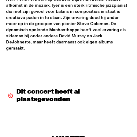
afkomst in de muziek. Iyer is een sterk ritmische jazzpianist 
ARTIST IN RESIDENCE CLINIC MICHAEL BRECKER
  •  
18:30
die met zijn gevoel voor balans in composities in staat is 
SPIEGELTENT
creatieve paden in te slaan. Zijn ervaring deed hij onder 
meer op in de groepen van pionier Steve Coleman. De 
MOBILE PREID
  •  
18:30
dynamisch spelende Manhanthappa heeft veel ervaring als 
sideman bij onder andere David Murray en Jack 
ENTREE HALL
DeJohnette, maar heeft daarnaast ook eigen albums 
gemaakt.
SOWETO KINCH
  •  
18:30
PAULUS POTTER HALL
TONY JOE WHITE
  •  
18:30
PAUL ACKET PAVILJOEN
Dit concert heeft al 
TORD GUSTAVSEN TRIO
  •  
18:30
plaatsgevonden
CAREL WILLINK HALL
CHRIS POTTER GROUP
  •  
18:45
ROOF TERRACE
ERIC VLOEIMANS BOOMPETIT
  •  
18:45