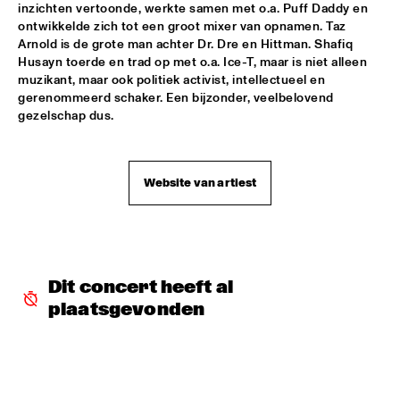
inzichten vertoonde, werkte samen met o.a. Puff Daddy en 
ARTIST IN RESIDENCE CLINIC MICHAEL BRECKER
  •  
18:30
ontwikkelde zich tot een groot mixer van opnamen. Taz 
Arnold is de grote man achter Dr. Dre en Hittman. Shafiq 
SPIEGELTENT
Husayn toerde en trad op met o.a. Ice-T, maar is niet alleen 
muzikant, maar ook politiek activist, intellectueel en 
MOBILE PREID
  •  
18:30
gerenommeerd schaker. Een bijzonder, veelbelovend 
ENTREE HALL
gezelschap dus.
SOWETO KINCH
  •  
18:30
PAULUS POTTER HALL
Website van artiest
TONY JOE WHITE
  •  
18:30
PAUL ACKET PAVILJOEN
TORD GUSTAVSEN TRIO
  •  
18:30
Dit concert heeft al 
CAREL WILLINK HALL
plaatsgevonden
CHRIS POTTER GROUP
  •  
18:45
ROOF TERRACE
ERIC VLOEIMANS BOOMPETIT
  •  
18:45