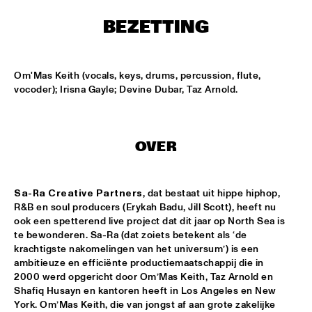
ONDER DE LUIFEL
BEZETTING
JUST JAMMIN'
  •  
17:30
ENTREE HALL
Om'Mas Keith (vocals, keys, drums, percussion, flute, 
ALBERT VILLA/8:20 AM QUINTET - DJC
  •  
18:00
vocoder); Irisna Gayle; Devine Dubar, Taz Arnold.
SPIEGELTENT
AHMAD JAMAL
  •  
18:30
OVER
VAN GOGH HALL
DAVID S. WARE QUARTET
  •  
18:30
Sa-Ra Creative Partners
, dat bestaat uit hippe hiphop, 
MONDRIAAN HALL
R&B en soul producers (Erykah Badu, Jill Scott), heeft nu 
ook een spetterend live project dat dit jaar op North Sea is 
LARRY CARLTON
  •  
18:30
te bewonderen. Sa-Ra (dat zoiets betekent als ‘de 
krachtigste nakomelingen van het universum’) is een 
STATENHALL
ambitieuze en efficiënte productiemaatschappij die in 
2000 werd opgericht door Om’Mas Keith, Taz Arnold en 
MARC VAN VUGT'S BIG BIZAR HABIT
  •  
18:30
Shafiq Husayn en kantoren heeft in Los Angeles en New 
MARIS HALL
York. Om’Mas Keith, die van jongst af aan grote zakelijke 