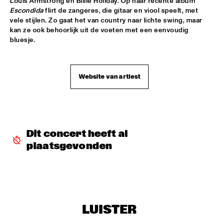
Louis Armstrong en Billie Holiday. Op haar recente album 
Escondida
 flirt de zangeres, die gitaar en viool speelt, met 
ARTIST IN RESIDENCE CLINIC MICHAEL BRECKER
  •  
18:30
vele stijlen. Zo gaat het van country naar lichte swing, maar 
SPIEGELTENT
kan ze ook behoorlijk uit de voeten met een eenvoudig 
bluesje.
MOBILE PREID
  •  
18:30
ENTREE HALL
Website van artiest
SOWETO KINCH
  •  
18:30
PAULUS POTTER HALL
TONY JOE WHITE
  •  
18:30
PAUL ACKET PAVILJOEN
Dit concert heeft al 
plaatsgevonden
TORD GUSTAVSEN TRIO
  •  
18:30
CAREL WILLINK HALL
CHRIS POTTER GROUP
  •  
18:45
ROOF TERRACE
LUISTER
ERIC VLOEIMANS BOOMPETIT
  •  
18:45