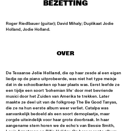
ONDER DE LUIFEL
BEZETTING
JUST JAMMIN'
  •  
17:30
ENTREE HALL
Roger Riedlbauer (guitar); David Mihaly; Duplikaat Jodie 
Holland, Jodie Holland.
ALBERT VILLA/8:20 AM QUINTET - DJC
  •  
18:00
SPIEGELTENT
OVER
AHMAD JAMAL
  •  
18:30
VAN GOGH HALL
De Texaanse 
Jolie Holland
, die op haar zesde al een eigen 
DAVID S. WARE QUARTET
  •  
18:30
liedje op de piano uitprobeerde, was niet het type meisje 
MONDRIAAN HALL
dat in de schoolbanken op haar plaats was. Eerst leefde ze 
een tijdje een soort ‘bohemian life’ door met bevriende 
musici door het Zuiden van Amerika te trekken. Later 
LARRY CARLTON
  •  
18:30
maakte ze deel uit van de folkgroep The Be Good Tanyas, 
STATENHALL
die ze na hun eerste album weer verliet. Catalpa was 
aanvankelijk bedoeld als een soort demoplaatje, maar 
MARC VAN VUGT'S BIG BIZAR HABIT
  •  
18:30
zorgde uiteindelijk voor haar grote doorbraak. In haar 
MARIS HALL
aangename stem horen we de echo’s van Bessie Smith, 