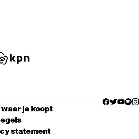
facebook icon
facebook ico
facebook 
facebo
fac
 waar je koopt
regels
acy statement