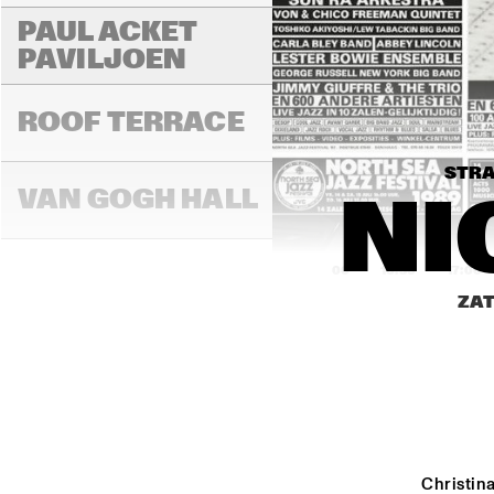
PAUL ACKET 
PAVILJOEN
ROOF TERRACE
STRA
VAN GOGH HALL
NI
16:00
16:30
17:00
ZAT
PAULUS POTTER 
HALL
REMBRANDT HALL
Christina