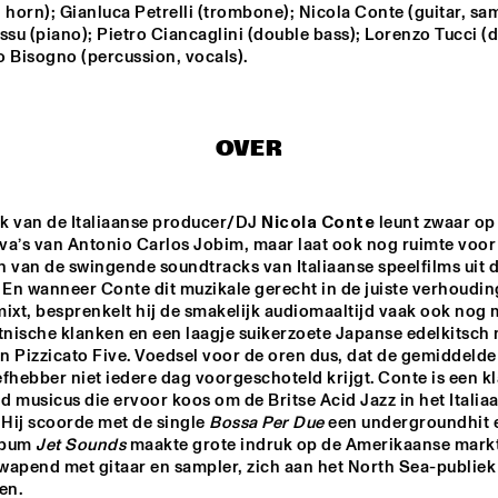
 horn); Gianluca Petrelli (trombone); Nicola Conte (guitar, sam
ssu (piano); Pietro Ciancaglini (double bass); Lorenzo Tucci (d
o Bisogno (percussion, vocals).
UGLY BEAUTY
JA
BA
MICHEL FREIDENSON 
I COMPA
BRAZILIAN JAZZ 
OVER
FELLINI
QUARTET
HKU BIG BAND 
JAZZMANIA BIG 
k van de Italiaanse producer/DJ 
Nicola Conte
 leunt zwaar op 
O.L.V. JOHAN 
BAND O.L.V. 
PLOMP
PETER GUIDI
va’s van Antonio Carlos Jobim, maar laat ook nog ruimte voor 
 van de swingende soundtracks van Italiaanse speelfilms uit de
 En wanneer Conte dit muzikale gerecht in de juiste verhoudin
17:30
18:00
18:30
19:00
19:30
20:00
20:30
2
ixt, besprenkelt hij de smakelijk audiomaaltijd vaak ook nog m
tnische klanken en een laagje suikerzoete Japanse edelkitsch n
CLINIC FRED 
CLINIC LEE 
 Pizzicato Five. Voedsel voor de oren dus, dat de gemiddelde 
HERSCH
KONITZ
fhebber niet iedere dag voorgeschoteld krijgt. Conte is een kl
 musicus die ervoor koos om de Britse Acid Jazz in het Italiaan
 Hij scoorde met de single 
Bossa Per Due
 een undergroundhit e
SÂLT
bum 
Jet Sounds
 maakte grote indruk op de Amerikaanse markt
wapend met gitaar en sampler, zich aan het North Sea-publiek 
en.