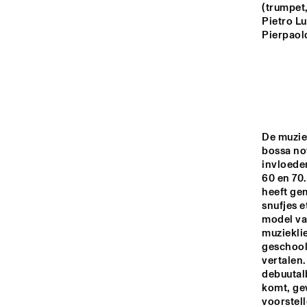
MONDRIAAN HALL
(trumpet,
Pietro Lu
Pierpaol
CAREL WILLINK 
HALL
MARIS HALL
De muzie
ESCHER HALL
bossa no
invloeden
60 en 70.
16:00
16:30
17:00
heeft gem
snufjes e
model van
SPIEGELTENT
muzieklie
geschoold
vertalen.
debuutal
CATSHEUVELSTAGE
komt, ge
voorstell