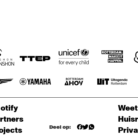
otify
Weet
rtners
Huis
Deel op:
ojects
Priv