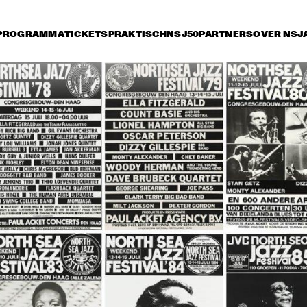
PROGRAMMA
TICKETS
PRAKTISCH
NSJ50
PARTNERS
OVER NSJ
rijdag 9 juli
zaterdag 10 juli
zondag 11 juli
17:30
18:00
18:30
19:00
19:30
20:00
20:30
2
ELVIS COSTELLO 
ELVIS C
WITH THE 
WITH TH
METROPOLE 
METROP
ORKEST
ORKEST
CLAYTON-HAMILTON 
MC
JAZZ ORCHESTRA
SANTANA
BUDDY GUY