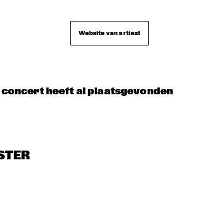
KOORENHUIS 
5 - ALONE
BOO BOO DAVIS
MAMBO KIDS
Website van artiest
 A
t concert heeft al plaatsgevonden
STER