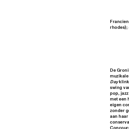
MONDRIAAN HALL
CAREL WILLINK 
Francien 
HALL
rhodes);
MARIS HALL
ESCHER HALL
De Groni
muzikale
16:00
16:30
17:00
Day
 klin
swing va
pop, jazz
SPIEGELTENT
met een 
eigen com
zonder g
aan haar
CATSHEUVELSTAGE
conserva
Concours