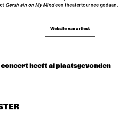
KOORENHUIS 
5 - ALONE
BOO BOO DAVIS
ct 
Gershwin on My Mind
 een theatertournee gedaan.
MAMBO KIDS
 A
Website van artiest
t concert heeft al plaatsgevonden
STER