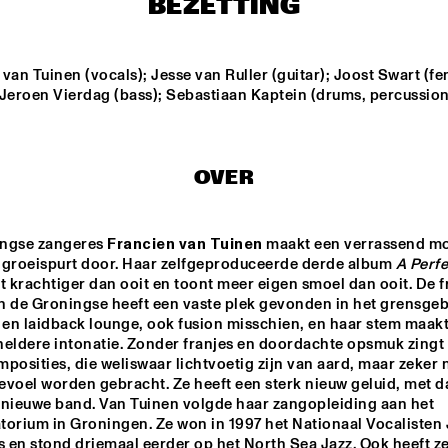
BEZETTING
UGLY BEAUTY
JA
BA
van Tuinen (vocals); Jesse van Ruller (guitar); Joost Swart (fe
 Jeroen Vierdag (bass); Sebastiaan Kaptein (drums, percussion
MICHEL FREIDENSON 
I COMPA
BRAZILIAN JAZZ 
FELLINI
QUARTET
OVER
HKU BIG BAND 
JAZZMANIA BIG 
O.L.V. JOHAN 
BAND O.L.V. 
PLOMP
PETER GUIDI
ngse zangeres 
Francien van Tuinen
 maakt een verrassend mo
 groeispurt door. Haar zelfgeproduceerde derde album 
A Perfe
17:30
18:00
18:30
19:00
19:30
20:00
20:30
2
kt krachtiger dan ooit en toont meer eigen smoel dan ooit. De fr
n de Groningse heeft een vaste plek gevonden in het grensgeb
CLINIC FRED 
CLINIC LEE 
 en laidback lounge, ook fusion misschien, en haar stem maakt
HERSCH
KONITZ
heldere intonatie. Zonder franjes en doordachte opsmuk zingt 
posities, die weliswaar lichtvoetig zijn van aard, maar zeker n
evoel worden gebracht. Ze heeft een sterk nieuw geluid, met d
SÂLT
 nieuwe band. Van Tuinen volgde haar zangopleiding aan het 
torium in Groningen. Ze won in 1997 het Nationaal Vocalisten 
 en stond driemaal eerder op het North Sea Jazz. Ook heeft ze