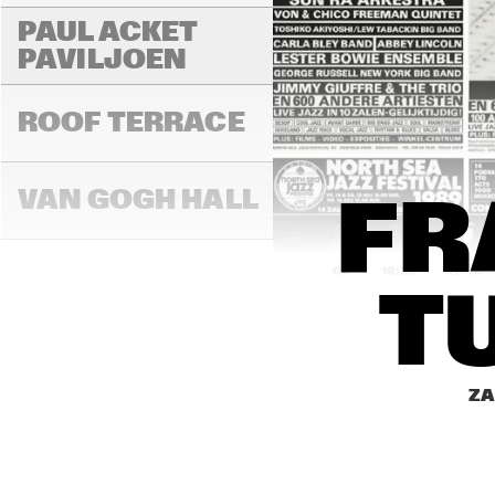
PAUL ACKET 
PAVILJOEN
ROOF TERRACE
VAN GOGH HALL
FR
16:00
16:30
17:00
T
PAULUS POTTER 
HALL
ZA
REMBRANDT HALL