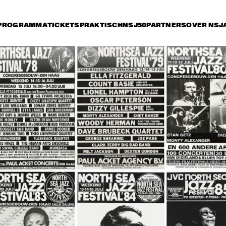
PROGRAMMA
TICKETS
PRAKTISCH
NSJ50
PARTNERS
OVER NSJ
rijdag 9 juli
zaterdag 10 juli
zondag 11 juli
17:30
18:00
18:30
19:00
19:30
20:00
20:30
2
ELVIS COSTELLO 
ELVIS C
WITH THE 
WITH TH
METROPOLE 
METROP
ORKEST
ORKEST
CLAYTON-HAMILTON 
MC
JAZZ ORCHESTRA
SANTANA
BUDDY GUY