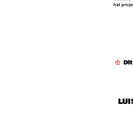
het proje
ENTREE HALL
JAZZ COMBO
ONDER DE LUIFEL
Di
LUI