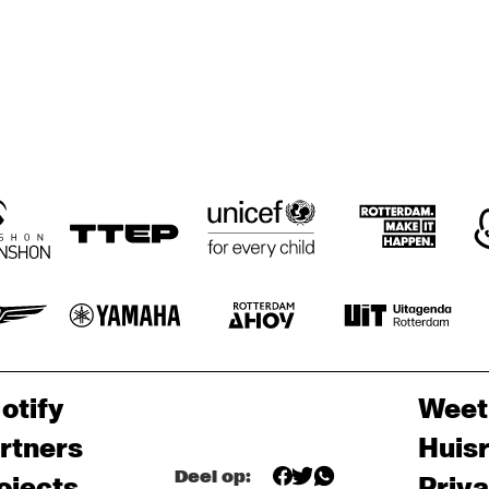
otify
Weet
rtners
Huis
Deel op:
ojects
Priv