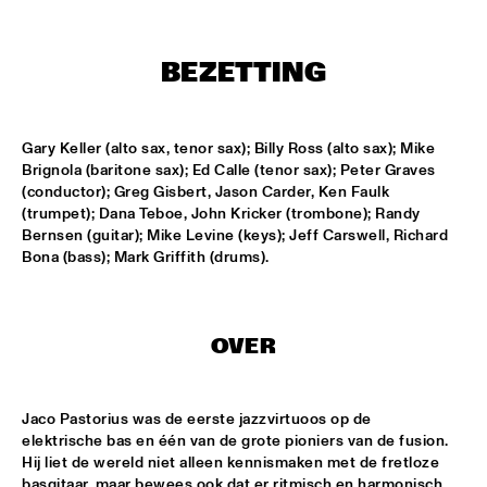
ONDER DE LUIFEL
KOORENHUIS MAMBO KIDS
  •  
17:30
BEZETTING
ENTREE HALL
5 - ALONE
  •  
18:30
Gary Keller (alto sax, tenor sax); Billy Ross (alto sax); Mike 
ENTREE HALL
Brignola (baritone sax); Ed Calle (tenor sax); Peter Graves 
(conductor); Greg Gisbert, Jason Carder, Ken Faulk 
GREG OSBY QUARTET
  •  
18:30
(trumpet); Dana Teboe, John Kricker (trombone); Randy 
Bernsen (guitar); Mike Levine (keys); Jeff Carswell, Richard 
MONDRIAAN HALL
Bona (bass); Mark Griffith (drums).
HKU BIG BAND O.L.V. JOHAN PLOMP
  •  
18:30
ESCHER HALL
OVER
MICHEL FREIDENSON BRAZILIAN JAZZ QUARTET
  •  
18:30
MARIS HALL
Jaco Pastorius was de eerste jazzvirtuoos op de 
NGUYÊN LÊ 'CELEBRATING JIMI HENDRIX'
  •  
18:30
elektrische bas en één van de grote pioniers van de fusion. 
Hij liet de wereld niet alleen kennismaken met de fretloze 
PAUL ACKET PAVILJOEN
basgitaar, maar bewees ook dat er ritmisch en harmonisch 