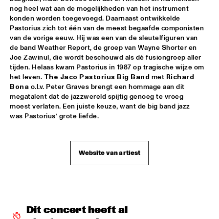
nog heel wat aan de mogelijkheden van het instrument 
RAYMOND SCOTT ORCHESTRETTE
  •  
18:30
konden worden toegevoegd. Daarnaast ontwikkelde 
ROOF TERRACE
Pastorius zich tot één van de meest begaafde componisten 
van de vorige eeuw. Hij was een van de sleutelfiguren van 
SANTANA
  •  
18:30
de band Weather Report, de groep van Wayne Shorter en 
Joe Zawinul, die wordt beschouwd als dé fusiongroep aller 
STATENHALL
tijden. Helaas kwam Pastorius in 1987 op tragische wijze om 
het leven. 
The Jaco Pastorius Big Band 
met
 Richard 
STEFFEN SCHORN + CLAUDIO PUNTIN
  •  
18:30
Bona
 o.l.v. Peter Graves brengt een hommage aan dit 
REMBRANDT HALL
megatalent dat de jazzwereld spijtig genoeg te vroeg 
moest verlaten. Een juiste keuze, want de big band jazz 
TASHA'S WORLD
  •  
18:30
was Pastorius’ grote liefde.
PAULUS POTTER HALL
CLAYTON-HAMILTON JAZZ ORCHESTRA
  •  
18:45
Website van artiest
JAN STEEN HALL
RICKIE LEE JONES
  •  
18:45
VAN GOGH HALL
Dit concert heeft al 
ELVIS COSTELLO WITH THE METROPOLE ORKEST
  •  
19:00