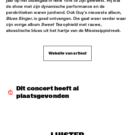
jaar op het bluesgala in New York te zijn geweest. Hij stal 
de show met zijn dynamische performance en de 
RAYMOND SCOTT ORCHESTRETTE
  •  
18:30
perskritieken waren juichend. Ook Guy’s nieuwste album, 
ROOF TERRACE
Blues Singer
, is goed ontvangen. Die gaat weer verder waar 
zijn vorige album 
Sweet Tea
 ophield met rauwe, 
SANTANA
  •  
18:30
akoestische blues uit het hartje van de Mississippistreek.
STATENHALL
STEFFEN SCHORN + CLAUDIO PUNTIN
  •  
18:30
Website van artiest
REMBRANDT HALL
TASHA'S WORLD
  •  
18:30
PAULUS POTTER HALL
Dit concert heeft al 
CLAYTON-HAMILTON JAZZ ORCHESTRA
  •  
18:45
plaatsgevonden
JAN STEEN HALL
RICKIE LEE JONES
  •  
18:45
VAN GOGH HALL
ELVIS COSTELLO WITH THE METROPOLE ORKEST
  •  
19:00