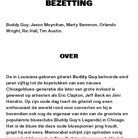
ONDER DE LUIFEL
BEZETTING
KOORENHUIS MAMBO KIDS
  •  
17:30
ENTREE HALL
Buddy Guy; Jason Moynihan, Marty Sammon, Orlando 
Wright, Ric Hall, Tim Austin.
5 - ALONE
  •  
18:30
ENTREE HALL
OVER
GREG OSBY QUARTET
  •  
18:30
MONDRIAAN HALL
De in Louisiana geboren gitarist 
Buddy Guy
 behoorde eind 
HKU BIG BAND O.L.V. JOHAN PLOMP
  •  
18:30
jaren vijftig tot de kopstukken van een nieuwe 
ESCHER HALL
Chicagoblues-generatie die later van grote invloed is 
geweest op artiesten als Eric Clapton, Jeff Beck en Jimi 
Hendrix. Op zijn oude dag toert de gitarist nog even 
MICHEL FREIDENSON BRAZILIAN JAZZ QUARTET
  •  
18:30
enthousiast de wereld rond voor concerten en hij is 
MARIS HALL
bovendien ook nog de eigenaar van één van de grootste en 
populairste bluesclubs (Buddy Guy’s Legends) in Chicago. 
NGUYÊN LÊ 'CELEBRATING JIMI HENDRIX'
  •  
18:30
Het is de blues die deze oude bluespionier jong houdt, 
PAUL ACKET PAVILJOEN
grapt hij wel eens. Memorabel schijnt zijn optreden vorig 