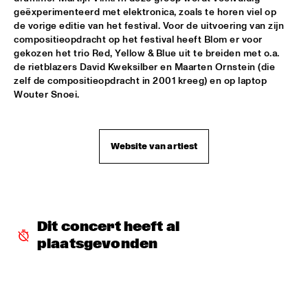
geëxperimenteerd met elektronica, zoals te horen viel op 
THE ORCHESTRA FEATURING SPACER
  •  
16:30
de vorige editie van het festival. Voor de uitvoering van zijn 
ROOF TERRACE
compositieopdracht op het festival heeft Blom er voor 
gekozen het trio Red, Yellow & Blue uit te breiden met o.a. 
de rietblazers David Kweksilber en Maarten Ornstein (die 
CLINIC: RANDY WESTON
  •  
16:45
zelf de compositieopdracht in 2001 kreeg) en op laptop 
SPIEGELTENT
Wouter Snoei.
ZIM NGQAWANA
  •  
16:45
ESCHER HALL
Website van artiest
SPYRO GYRA
  •  
17:30
STATENHALL
POTHOLE BRASS BAND
  •  
17:45
Dit concert heeft al 
CATSHEUVELSTAGE
plaatsgevonden
BARRY HARRIS TRIO
  •  
17:45
CAREL WILLINK HALL
CONRAD HERWIG QUINTET
  •  
17:45