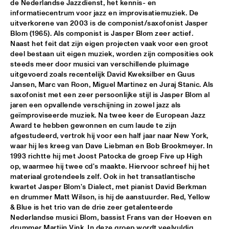
de Nederlandse Jazzdienst, het kennis- en 
informatiecentrum voor jazz en improvisatiemuziek. De 
PATTI AUSTIN & THE BBC ORCHESTRA ‘FOR ELLA’
  •  
16:00
uitverkorene van 2003 is de componist/saxofonist Jasper 
PWA HALL
Blom (1965). Als componist is Jasper Blom zeer actief. 
Naast het feit dat zijn eigen projecten vaak voor een groot 
SPANISH HARLEM ORCHESTRA
  •  
16:00
deel bestaan uit eigen muziek, worden zijn composities ook 
STATENHALL
steeds meer door musici van verschillende pluimage 
uitgevoerd zoals recentelijk David Kweksilber en Guus 
Jansen, Marc van Roon, Miguel Martinez en Juraj Stanic. Als 
OLTHUIS & VAN VEENENDAAL
  •  
16:15
saxofonist met een zeer persoonlijke stijl is Jasper Blom al 
MARIS HALL
jaren een opvallende verschijning in zowel jazz als 
geïmproviseerde muziek. Na twee keer de European Jazz 
APPLE VALLEY HIGH SCHOOL JAZZ ENSEMBLE
  •  
16:30
Award te hebben gewonnen en cum laude te zijn 
ENTREE HALL
afgestudeerd, vertrok hij voor een half jaar naar New York, 
waar hij les kreeg van Dave Liebman en Bob Brookmeyer. In 
DJANGO BATES HUMAN CHAIN WITH GUEST JOSEFINE 
1993 richtte hij met Joost Patocka de groep Five up High 
LINDSTRAND
  •  
16:30
op, waarmee hij twee cd's maakte. Hiervoor schreef hij het 
MONDRIAAN HALL
materiaal grotendeels zelf. Ook in het transatlantische 
kwartet Jasper Blom's Dialect, met pianist David Berkman 
ARTIST IN RESIDENCE PAT METHENY WITH MICHIEL 
en drummer Matt Wilson, is hij de aanstuurder. Red, Yellow 
BORSTLAP ELECTRIC BAND & SOLIS STRING 
& Blue is het trio van de drie zeer getalenteerde 
QUARTET
  •  
16:30
Nederlandse musici Blom, bassist Frans van der Hoeven en 
PAUL ACKET PAVILJOEN
drummer Martijn Vink. In deze groep wordt veelvuldig 