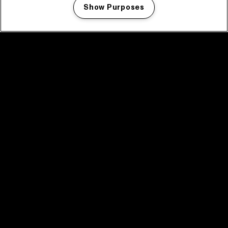
Show Purposes
Manage my cookies
facebook icon
facebook icon
facebook icon
facebook icon
facebook icon
Home
Programma
Programma archief
Nieuws
Tickets
Videoterugblik 2025
2025 in webstories
Spotify