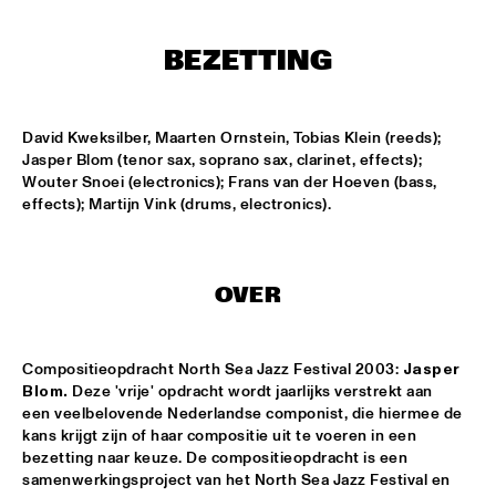
BEZETTING
KOORENHUIS MAMBO KIDS
  •  
15:00
ENTREE HALL
BIRD WINNERS CONCERT 'TRIBUTE TO ROB MADNA'
  •  
16:00
David Kweksilber, Maarten Ornstein, Tobias Klein (reeds); 
Jasper Blom (tenor sax, soprano sax, clarinet, effects); 
JAN STEEN HALL
Wouter Snoei (electronics); Frans van der Hoeven (bass, 
effects); Martijn Vink (drums, electronics).
CHICK COREA SOLO PIANO
  •  
16:00
VAN GOGH HALL
CORNEILLE / ROELOFS TRIO
  •  
16:00
OVER
CAREL WILLINK HALL
Compositieopdracht North Sea Jazz Festival 2003: 
Jasper 
ED VERHOEFF'S EDITION
  •  
16:00
Blom.
 Deze 'vrije' opdracht wordt jaarlijks verstrekt aan 
PAULUS POTTER HALL
een veelbelovende Nederlandse componist, die hiermee de 
kans krijgt zijn of haar compositie uit te voeren in een 
JESSE VAN RULLER GROUP
  •  
16:00
bezetting naar keuze. De compositieopdracht is een 
REMBRANDT HALL
samenwerkingsproject van het North Sea Jazz Festival en 