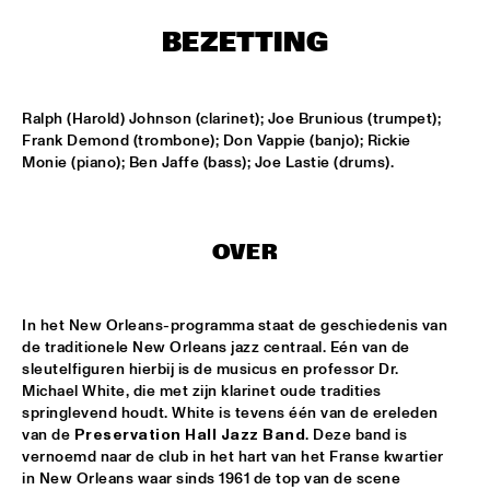
ENSEMBLE
  •  
15:30
BEZETTING
DUTCH NATIONAL JAZZKIDS ALL STARS 
  •  
17:00
ENTREE HALL
Ralph (Harold) Johnson (clarinet); Joe Brunious (trumpet); 
CHARLIE HADEN AMERICAN DREAMS
  •  
18:00
Frank Demond (trombone); Don Vappie (banjo); Rickie 
ROOF TERRACE
Monie (piano); Ben Jaffe (bass); Joe Lastie (drums).
DAVE HOLLAND BIG BAND
  •  
18:00
JAN STEEN HALL
OVER
FRESU - YOUSSEF - AARSET TRIO
  •  
18:00
CAREL WILLINK HALL
In het New Orleans-programma staat de geschiedenis van 
de traditionele New Orleans jazz centraal. Eén van de 
FAY CLAASSEN AND THE MILLENIUM JAZZ 
sleutelfiguren hierbij is de musicus en professor Dr. 
ORCHESTRA
  •  
18:00
Michael White, die met zijn klarinet oude tradities 
MONDRIAAN HALL
springlevend houdt. White is tevens één van de ereleden 
van de 
Preservation Hall Jazz Band
. Deze band is 
HARMEN FRAANJE QUARTET
  •  
18:00
vernoemd naar de club in het hart van het Franse kwartier 
MARIS HALL
in New Orleans waar sinds 1961 de top van de scene 