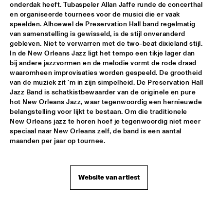
onderdak heeft. Tubaspeler Allan Jaffe runde de concerthal 
en organiseerde tournees voor de musici die er vaak 
JIMMY DLUDLU
  •  
18:00
speelden. Alhoewel de Preservation Hall band regelmatig 
STATENHALL
van samenstelling is gewisseld, is de stijl onveranderd 
gebleven. Niet te verwarren met de two-beat dixieland stijl. 
KING CRIMSON
  •  
18:00
In de New Orleans Jazz ligt het tempo een tikje lager dan 
PAUL ACKET PAVILJOEN
bij andere jazzvormen en de melodie vormt de rode draad 
waaromheen improvisaties worden gespeeld. De grootheid 
van de muziek zit 'm in zijn simpelheid. De Preservation Hall 
PAT METHENY WITH THE METROPOLE ORKEST
  •  
18:00
Jazz Band is schatkistbewaarder van de originele en pure 
PWA HALL
hot New Orleans Jazz, waar tegenwoordig een hernieuwde 
belangstelling voor lijkt te bestaan. Om die traditionele 
PIETER DE MAST QUINTET
  •  
18:00
New Orleans jazz te horen hoef je tegenwoordig niet meer 
SPIEGELTENT
speciaal naar New Orleans zelf, de band is een aantal 
maanden per jaar op tournee.
RELAX
  •  
18:15
PAULUS POTTER HALL
Website van artiest
INDIANA AREA SENIOR HIGH SCHOOL JAZZ TRIO - PAJ 
THREE
  •  
18:30
ENTREE HALL