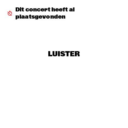
KARRIN ALLYSON
  •  
18:30
Dit concert heeft al 
VAN GOGH HALL
plaatsgevonden
PRESERVATION HALL JAZZ BAND
  •  
18:30
REMBRANDT HALL
THE ALMATY YOUTH JAZZ BAND
  •  
18:30
ESCHER HALL
LUISTER
FRESU - YOUSSEF - AARSET TRIO
  •  
19:00
CAREL WILLINK HALL
IBRAHIM FERRER “BUENOS HERMANOS TOUR”
  •  
19:15
STATENHALL
TRIO SWING 99
  •  
19:15
CATSHEUVELSTAGE
CLINIC: WORLD PREMIERE AULOCHROME NEW REED 
INSTRUMENT
  •  
19:30