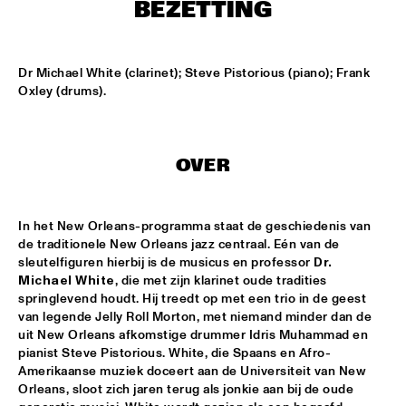
ENSEMBLE
  •  
15:30
BEZETTING
DUTCH NATIONAL JAZZKIDS ALL STARS 
  •  
17:00
ENTREE HALL
Dr Michael White (clarinet); Steve Pistorious (piano); Frank 
Oxley (drums).
CHARLIE HADEN AMERICAN DREAMS
  •  
18:00
ROOF TERRACE
OVER
DAVE HOLLAND BIG BAND
  •  
18:00
JAN STEEN HALL
In het New Orleans-programma staat de geschiedenis van 
FRESU - YOUSSEF - AARSET TRIO
  •  
18:00
de traditionele New Orleans jazz centraal. Eén van de 
CAREL WILLINK HALL
sleutelfiguren hierbij is de musicus en professor 
Dr. 
Michael White
, die met zijn klarinet oude tradities 
FAY CLAASSEN AND THE MILLENIUM JAZZ 
springlevend houdt. Hij treedt op met een trio in de geest 
ORCHESTRA
  •  
18:00
van legende Jelly Roll Morton, met niemand minder dan de 
MONDRIAAN HALL
uit New Orleans afkomstige drummer Idris Muhammad en 
pianist Steve Pistorious. White, die Spaans en Afro-
Amerikaanse muziek doceert aan de Universiteit van New 
HARMEN FRAANJE QUARTET
  •  
18:00
Orleans, sloot zich jaren terug als jonkie aan bij de oude 
MARIS HALL