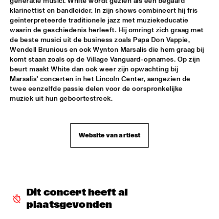
generatie musici. White wordt gezien als een begaafd 
klarinettist en bandleider. In zijn shows combineert hij fris 
JIMMY DLUDLU
  •  
18:00
geïnterpreteerde traditionele jazz met muziekeducatie 
STATENHALL
waarin de geschiedenis herleeft. Hij omringt zich graag met 
de beste musici uit de business zoals Papa Don Vappie, 
Wendell Brunious en ook Wynton Marsalis die hem graag bij 
KING CRIMSON
  •  
18:00
komt staan zoals op de Village Vanguard-opnames. Op zijn 
PAUL ACKET PAVILJOEN
beurt maakt White dan ook weer zijn opwachting bij 
Marsalis' concerten in het Lincoln Center, aangezien de 
PAT METHENY WITH THE METROPOLE ORKEST
  •  
18:00
twee eenzelfde passie delen voor de oorspronkelijke 
PWA HALL
muziek uit hun geboortestreek.
PIETER DE MAST QUINTET
  •  
18:00
SPIEGELTENT
Website van artiest
RELAX
  •  
18:15
PAULUS POTTER HALL
INDIANA AREA SENIOR HIGH SCHOOL JAZZ TRIO - PAJ 
Dit concert heeft al 
THREE
  •  
18:30
ENTREE HALL
plaatsgevonden