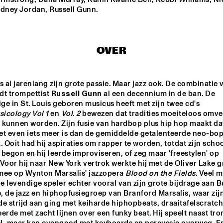
odney Jordan, Russell Gunn.
STEFANO DIBATTISTA 
THE TERRI LYNE 
QUARTET
CARRINGTON GROUP
OVER
TRIO AMUEDO, VAN 
BYE-YA!
MERWIJK & VIERDAG
s al jarenlang zijn grote passie. Maar jazz ook. De combinatie v
t trompettist 
Russell Gunn
 al een decennium in de ban. De 
PETER BEETS 
JEAN-MICHEL 
PILC TRIO
FEATURING WILLIE 
dertigjarige in St. Louis geboren musicus heeft met zijn twee cd's 
JONES III
icology Vol 1
 en 
Vol. 2
 bewezen dat tradities moeiteloos omver
 kunnen worden. Zijn fusie van hardbop plus hip hop maakt dat
et even iets meer is dan de gemiddelde getalenteerde neo-bop
15:30
16:00
16:30
17:00
17:30
18:00
18:30
1
. Ooit had hij aspiraties om rapper te worden, totdat zijn schoo
begon en hij leerde improviseren, of zeg maar 'freestylen' op 
PAULIEN VAN 
TIM PRICE
Voor hij naar New York vertrok werkte hij met de Oliver Lake g
SCHAIK & HEIN 
VAN DE GEYN
 mee op Wynton Marsalis' jazzopera 
Blood on the Fields
. Veel 
 levendige speler echter vooral van zijn grote bijdrage aan B
 de jazz en hiphopfusiegroep van Branford Marsalis, waar zijn
JUNIOR JAZZ BAND
ROYAL BRITISH 
LEGION SCOTLAND 
e strijd aan ging met keiharde hiphopbeats, draaitafelscratche
BIG BAND
erde met zacht lijnen over een funky beat. Hij speelt naast tro