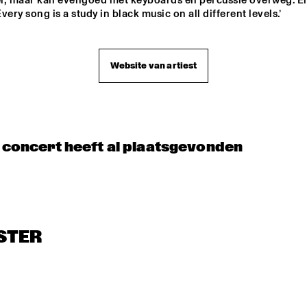
l, maar kan evengoed met keyboards en percussie overweg. En 
TINEKE POSTMA 
very song is a study in black music on all different levels.’
QUARTET
ORENHUIS 
YOUNG 
THE FEENBROTHE
MBOKIDS
SINATRAS
AND FRIENDS
Website van artiest
t concert heeft al plaatsgevonden
STER