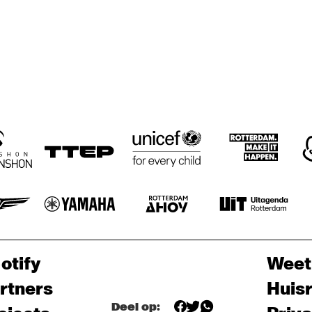
otify
Weet
rtners
Huis
Deel op: