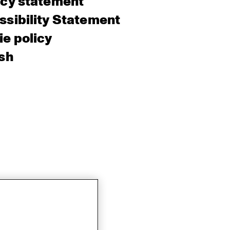
acy statement
sibility Statement
e policy
sh