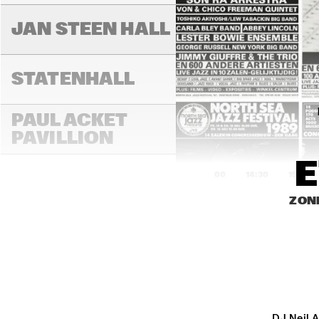
JAN STEEN HALL
STATENHALL
PAUL ACKET 
PAVILLION
14:00
14:30
15:00
ZOND
ROOF TERRACE
VAN GOGH HALL
PAULUS POTTER 
DJ Neil A