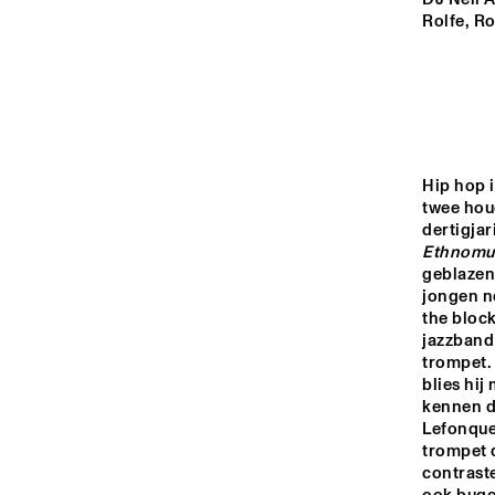
HALL
Rolfe, R
REMBRANDT HALL
MONDRIAAN HALL
Hip hop i
twee houd
CAREL WILLINK 
HALL
Ethnomus
geblazen
jongen n
14:00
14:30
15:00
the block
jazzband 
trompet. 
MARIS HALL
blies hij
kennen de
Lefonque,
ESCHER HALL
trompet d
contraste