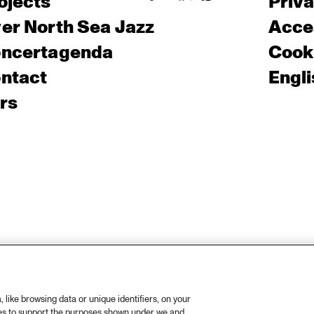
ojects
Priv
er North Sea Jazz
Acces
ncertagenda
Cooki
ntact
Engli
rs
like browsing data or unique identifiers, on your
ies to support the purposes shown under we and