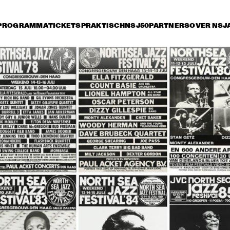
PROGRAMMA
TICKETS
PRAKTISCH
NSJ50
PARTNERS
OVER NSJ
rijdag 12 juli
zaterdag 13 juli
zondag 14 juli
15:30
16:00
16:30
17:00
17:30
18:00
18:30
1
SAINT GABRIEL'S CELESTIAL BRASS
WAYNE SHORTER 
RICHAR
QUARTET & PRIMA LA 
SEPTET 
MUSICA ORCHESTRA
FOREVE
THE TOSCANI 
THE TOSCANI 
DIXIELAND ALL 
DIXIELAND ALL 
STARS
STARS