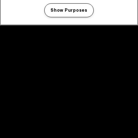
Show Purposes
Manage my cookies
facebook icon
facebook icon
facebook icon
facebook icon
facebook icon
Home
Programma
Programma archief
Nieuws
Tickets
Videoterugblik 2025
2025 in webstories