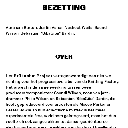
ENTREE HALL
BEZETTING
THE TOSCANI DIXIELAND ALL STARS
  •  
15:15
CATSHEUVELPODIUM
Abraham Burton, Justin Asher, Nasheet Waits, Saundi 
Wilson, Sebastian "SibaGiba" Bardin.
ELVIN JONES JAZZ MACHINE "A LOVE SUPREME"
  •  
16:00
JAN STEEN HALL
JOHN HAMMOND QUARTET PLAYS THE MUSIC OF TOM 
OVER
WAITS
  •  
16:00
PAUL ACKET PAVILLION
Het 
Brüknahm Project
 vertegenwoordigt een nieuwe 
JUNIOR JAZZ BAND
  •  
16:00
richting voor het progressieve label van de Knitting Factory. 
ESCHER HALL
Het project is de samenwerking tussen twee 
producers/componisten: Saundi Wilson, zoon van jazz-
PAULIEN VAN SCHAIK & HEIN VAN DE GEYN
  •  
16:00
drummer Philip Wilson en Sebastian 'SibaGiba' Bardin, die 
MARIS HALL
heeft geproduceerd voor artiesten als Maceo Parker en 
Lester Bowie. In hun eclectische muziek is het meer 
experimentele freejazzidioom geïntegreerd, maar het duo 
STEFANO DIBATTISTA QUARTET
  •  
16:00
voelt zich ook aangetrokken tot dance-georiënteerde 
REMBRANDT HALL
electronische muziek, breakbeats en hip hop. Opvallend is 