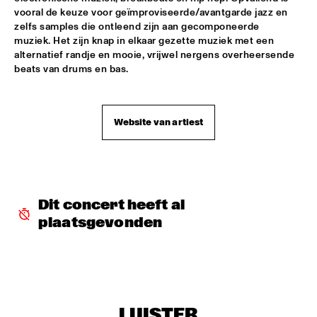
vooral de keuze voor geïmproviseerde/avantgarde jazz en 
CEES SLINGER / FERDINAD POVEL QUARTET WITH SPECIAL 
zelfs samples die ontleend zijn aan gecomponeerde 
GUEST GREETJE KAUFFELD
  •  
16:15
muziek. Het zijn knap in elkaar gezette muziek met een 
VAN GOGH HALL
alternatief randje en mooie, vrijwel nergens overheersende 
beats van drums en bas.
GINO VANELLI WITH METROPOLE ORKEST
  •  
16:15
STATENHALL
Website van artiest
PETER BEETS FEATURING WILLIE JONES III
  •  
16:15
CAREL WILLINK HALL
TRIO AMUEDO, VAN MERWIJK & VIERDAG
  •  
16:30
MONDRIAAN HALL
Dit concert heeft al 
plaatsgevonden
VINICIUS CANTUARIA
  •  
16:30
ROOF TERRACE
WAYNE SHORTER QUARTET & PRIMA LA MUSICA 
ORCHESTRA
  •  
16:30
PWA HALL
LUISTER