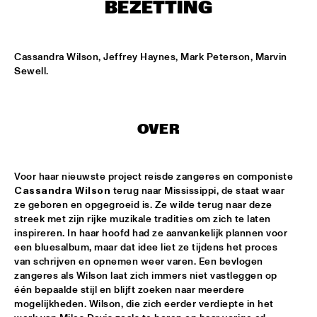
ENTREE HALL
BEZETTING
THE TOSCANI DIXIELAND ALL STARS
  •  
15:15
CATSHEUVELPODIUM
Cassandra Wilson, Jeffrey Haynes, Mark Peterson, Marvin 
Sewell.
ELVIN JONES JAZZ MACHINE "A LOVE SUPREME"
  •  
16:00
JAN STEEN HALL
OVER
JOHN HAMMOND QUARTET PLAYS THE MUSIC OF TOM 
WAITS
  •  
16:00
PAUL ACKET PAVILLION
Voor haar nieuwste project reisde zangeres en componiste 
Cassandra Wilson
 terug naar Mississippi, de staat waar 
JUNIOR JAZZ BAND
  •  
16:00
ze geboren en opgegroeid is. Ze wilde terug naar deze 
ESCHER HALL
streek met zijn rijke muzikale tradities om zich te laten 
inspireren. In haar hoofd had ze aanvankelijk plannen voor 
PAULIEN VAN SCHAIK & HEIN VAN DE GEYN
  •  
16:00
een bluesalbum, maar dat idee liet ze tijdens het proces 
MARIS HALL
van schrijven en opnemen weer varen. Een bevlogen 
zangeres als Wilson laat zich immers niet vastleggen op 
één bepaalde stijl en blijft zoeken naar meerdere 
STEFANO DIBATTISTA QUARTET
  •  
16:00
mogelijkheden. Wilson, die zich eerder verdiepte in het 
REMBRANDT HALL