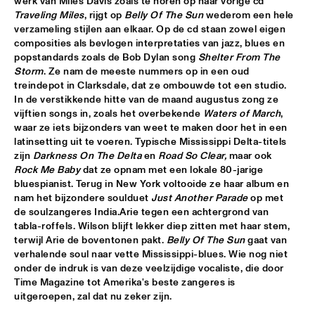
werk van Miles Davis zoals te horen op haar vorige cd 
Traveling Miles
, rijgt op 
Belly Of The Sun
 wederom een hele 
CEES SLINGER / FERDINAD POVEL QUARTET WITH SPECIAL 
verzameling stijlen aan elkaar. Op de cd staan zowel eigen 
GUEST GREETJE KAUFFELD
  •  
16:15
composities als bevlogen interpretaties van jazz, blues en 
VAN GOGH HALL
popstandards zoals de Bob Dylan song 
Shelter From The 
Storm
. Ze nam de meeste nummers op in een oud 
GINO VANELLI WITH METROPOLE ORKEST
  •  
16:15
treindepot in Clarksdale, dat ze ombouwde tot een studio. 
STATENHALL
In de verstikkende hitte van de maand augustus zong ze 
vijftien songs in, zoals het overbekende 
Waters of March
, 
PETER BEETS FEATURING WILLIE JONES III
  •  
16:15
waar ze iets bijzonders van weet te maken door het in een 
latinsetting uit te voeren. Typische Mississippi Delta-titels 
CAREL WILLINK HALL
zijn 
Darkness On The Delta
 en 
Road So Clear,
 maar ook 
Rock Me Baby
 dat ze opnam met een lokale 80-jarige 
TRIO AMUEDO, VAN MERWIJK & VIERDAG
  •  
16:30
bluespianist. Terug in New York voltooide ze haar album en 
MONDRIAAN HALL
nam het bijzondere soulduet 
Just Another Parade
 op met 
de soulzangeres India.Arie tegen een achtergrond van 
VINICIUS CANTUARIA
  •  
16:30
tabla-roffels. Wilson blijft lekker diep zitten met haar stem, 
terwijl Arie de boventonen pakt. 
Belly Of The Sun
 gaat van 
ROOF TERRACE
verhalende soul naar vette Mississippi-blues. Wie nog niet 
onder de indruk is van deze veelzijdige vocaliste, die door 
WAYNE SHORTER QUARTET & PRIMA LA MUSICA 
ORCHESTRA
  •  
16:30
Time Magazine tot Amerika's beste zangeres is 
uitgeroepen, zal dat nu zeker zijn.
PWA HALL