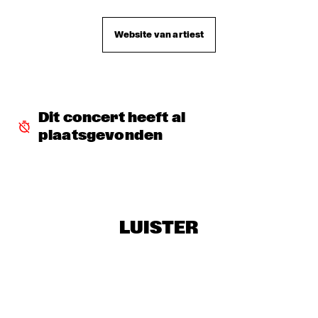
YOUNG SINATRAS
  •  
16:30
ENTREE HALL
Website van artiest
NEW COOL COLLECTIVE
  •  
16:45
PAULUS POTTER HALL
SAINT GABRIEL'S CELESTIAL BRASS BAND
  •  
17:00
Dit concert heeft al 
NONE
plaatsgevonden
THE TOSCANI DIXIELAND ALL STARS
  •  
17:15
CATSHEUVELPODIUM
TIM PRICE
  •  
17:30
LUISTER
MARIS HALL
IKE TURNER & THE KINGS OF RHYTHM
  •  
17:45
STATENHALL
TYNER, HUTCHERSON, MOFFET AND HARLAND
  •  
17:45