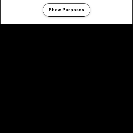
Show Purposes
Manage my cookies
facebook icon
facebook icon
facebook icon
facebook icon
facebook icon
Home
Programma
Programma archief
Nieuws
Tickets
Videoterugblik 2025
2025 in webstories