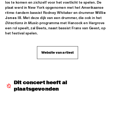
los te komen en zichzelf voor het voetlicht te spelen. De 
CEES SLINGER / FERDINAD POVEL QUARTET WITH SPECIAL 
plaat werd in New York opgenomen met het Amerikaanse 
GUEST GREETJE KAUFFELD
  •  
16:15
ritme-tandem bassist Rodney Whitaker en drummer 
Willie 
VAN GOGH HALL
Jones III
. Met deze dijk van een drummer, die ook in het 
Directions in Music
-programma met Hancock en Hargrove 
een rol speelt, zal Beets, naast bassist Frans van Geest, op 
GINO VANELLI WITH METROPOLE ORKEST
  •  
16:15
het festival spelen.
STATENHALL
PETER BEETS FEATURING WILLIE JONES III
  •  
16:15
CAREL WILLINK HALL
Website van artiest
TRIO AMUEDO, VAN MERWIJK & VIERDAG
  •  
16:30
MONDRIAAN HALL
VINICIUS CANTUARIA
  •  
16:30
Dit concert heeft al 
ROOF TERRACE
plaatsgevonden
WAYNE SHORTER QUARTET & PRIMA LA MUSICA 
ORCHESTRA
  •  
16:30
PWA HALL