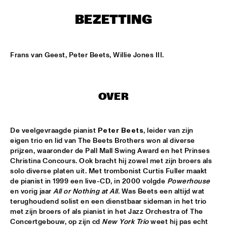
ENTREE HALL
BEZETTING
THE TOSCANI DIXIELAND ALL STARS
  •  
15:15
CATSHEUVELPODIUM
Frans van Geest, Peter Beets, Willie Jones III.
ELVIN JONES JAZZ MACHINE "A LOVE SUPREME"
  •  
16:00
JAN STEEN HALL
JOHN HAMMOND QUARTET PLAYS THE MUSIC OF TOM 
OVER
WAITS
  •  
16:00
PAUL ACKET PAVILLION
De veelgevraagde pianist 
Peter Beets
, leider van zijn 
JUNIOR JAZZ BAND
  •  
16:00
eigen trio en lid van The Beets Brothers won al diverse 
ESCHER HALL
prijzen, waaronder de Pall Mall Swing Award en het Prinses 
Christina Concours. Ook bracht hij zowel met zijn broers als 
solo diverse platen uit. Met trombonist Curtis Fuller maakt 
PAULIEN VAN SCHAIK & HEIN VAN DE GEYN
  •  
16:00
de pianist in 1999 een live-CD, in 2000 volgde 
Powerhouse
MARIS HALL
en vorig jaar 
All or Nothing at All
. Was Beets een altijd wat 
terughoudend solist en een dienstbaar sideman in het trio 
STEFANO DIBATTISTA QUARTET
  •  
16:00
met zijn broers of als pianist in het Jazz Orchestra of The 
REMBRANDT HALL
Concertgebouw, op zijn cd 
New York Trio
 weet hij pas echt 