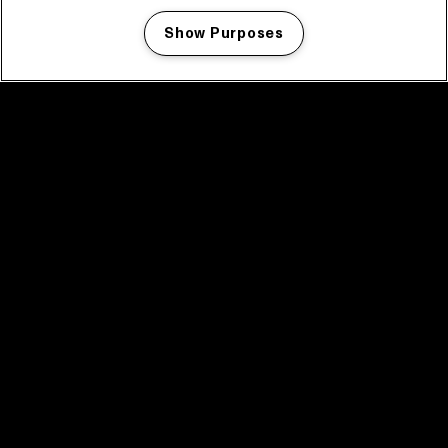
Show Purposes
Manage my cookies
facebook icon
facebook icon
facebook icon
facebook icon
facebook icon
Home
Programma
Programma archief
Nieuws
Tickets
Videoterugblik 2025
2025 in webstories