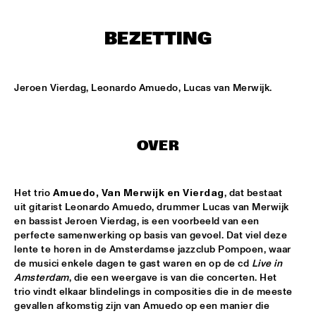
ENTREE HALL
BEZETTING
THE TOSCANI DIXIELAND ALL STARS
  •  
15:15
CATSHEUVELPODIUM
ELVIN JONES JAZZ MACHINE "A LOVE SUPREME"
  •  
16:00
Jeroen Vierdag, Leonardo Amuedo, Lucas van Merwijk.
JAN STEEN HALL
JOHN HAMMOND QUARTET PLAYS THE MUSIC OF TOM 
WAITS
  •  
16:00
OVER
PAUL ACKET PAVILLION
JUNIOR JAZZ BAND
  •  
16:00
Het trio 
Amuedo, Van Merwijk en Vierdag
, dat bestaat 
uit gitarist Leonardo Amuedo, drummer Lucas van Merwijk 
ESCHER HALL
en bassist Jeroen Vierdag, is een voorbeeld van een 
perfecte samenwerking op basis van gevoel. Dat viel deze 
PAULIEN VAN SCHAIK & HEIN VAN DE GEYN
  •  
16:00
lente te horen in de Amsterdamse jazzclub Pompoen, waar 
MARIS HALL
de musici enkele dagen te gast waren en op de cd 
Live in 
Amsterdam
, die een weergave is van die concerten. Het 
STEFANO DIBATTISTA QUARTET
  •  
16:00
trio vindt elkaar blindelings in composities die in de meeste 
gevallen afkomstig zijn van Amuedo op een manier die 
REMBRANDT HALL