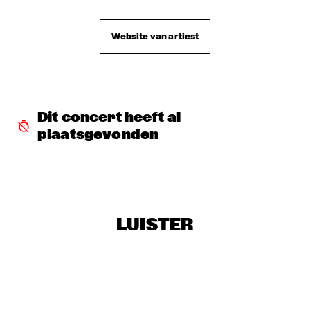
YOUNG SINATRAS
  •  
16:30
ENTREE HALL
Website van artiest
NEW COOL COLLECTIVE
  •  
16:45
PAULUS POTTER HALL
SAINT GABRIEL'S CELESTIAL BRASS BAND
  •  
17:00
Dit concert heeft al 
NONE
plaatsgevonden
THE TOSCANI DIXIELAND ALL STARS
  •  
17:15
CATSHEUVELPODIUM
TIM PRICE
  •  
17:30
LUISTER
MARIS HALL
IKE TURNER & THE KINGS OF RHYTHM
  •  
17:45
STATENHALL
TYNER, HUTCHERSON, MOFFET AND HARLAND
  •  
17:45