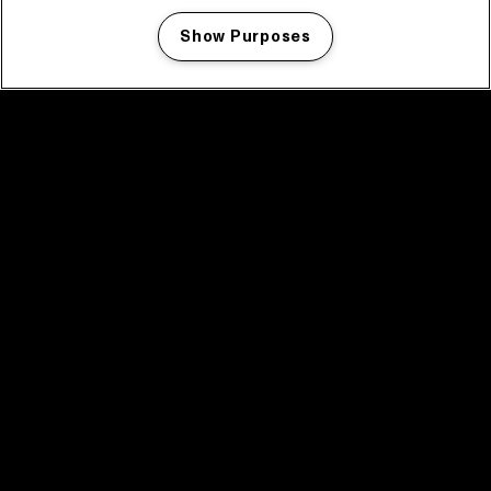
Show Purposes
Manage my cookies
facebook icon
facebook icon
facebook icon
facebook icon
facebook icon
Home
Programma
Programma archief
Nieuws
Tickets
Videoterugblik 2025
2025 in webstories