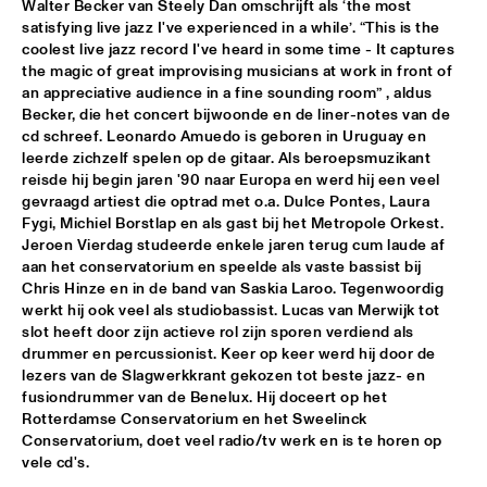
Walter Becker van Steely Dan omschrijft als ‘the most 
satisfying live jazz I've experienced in a while’. “This is the 
CEES SLINGER / FERDINAD POVEL QUARTET WITH SPECIAL 
GUEST GREETJE KAUFFELD
  •  
16:15
coolest live jazz record I've heard in some time - It captures 
the magic of great improvising musicians at work in front of 
VAN GOGH HALL
an appreciative audience in a fine sounding room” , aldus 
Becker, die het concert bijwoonde en de liner-notes van de 
GINO VANELLI WITH METROPOLE ORKEST
  •  
16:15
cd schreef. Leonardo Amuedo is geboren in Uruguay en 
STATENHALL
leerde zichzelf spelen op de gitaar. Als beroepsmuzikant 
reisde hij begin jaren '90 naar Europa en werd hij een veel 
PETER BEETS FEATURING WILLIE JONES III
  •  
16:15
gevraagd artiest die optrad met o.a. Dulce Pontes, Laura 
CAREL WILLINK HALL
Fygi, Michiel Borstlap en als gast bij het Metropole Orkest. 
Jeroen Vierdag studeerde enkele jaren terug cum laude af 
aan het conservatorium en speelde als vaste bassist bij 
TRIO AMUEDO, VAN MERWIJK & VIERDAG
  •  
16:30
Chris Hinze en in de band van Saskia Laroo. Tegenwoordig 
MONDRIAAN HALL
werkt hij ook veel als studiobassist. Lucas van Merwijk tot 
slot heeft door zijn actieve rol zijn sporen verdiend als 
VINICIUS CANTUARIA
  •  
16:30
drummer en percussionist. Keer op keer werd hij door de 
ROOF TERRACE
lezers van de Slagwerkkrant gekozen tot beste jazz- en 
fusiondrummer van de Benelux. Hij doceert op het 
WAYNE SHORTER QUARTET & PRIMA LA MUSICA 
Rotterdamse Conservatorium en het Sweelinck 
ORCHESTRA
  •  
16:30
Conservatorium, doet veel radio/tv werk en is te horen op 
PWA HALL
vele cd's.