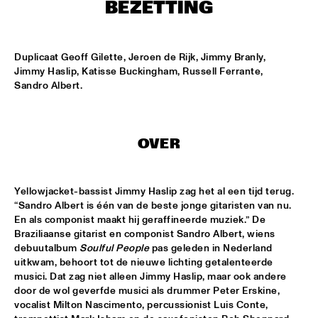
ENTREE HALL
BEZETTING
THE TOSCANI DIXIELAND ALL STARS
  •  
15:15
CATSHEUVELPODIUM
Duplicaat Geoff Gilette, Jeroen de Rijk, Jimmy Branly, 
Jimmy Haslip, Katisse Buckingham, Russell Ferrante, 
Sandro Albert.
ELVIN JONES JAZZ MACHINE "A LOVE SUPREME"
  •  
16:00
JAN STEEN HALL
JOHN HAMMOND QUARTET PLAYS THE MUSIC OF TOM 
OVER
WAITS
  •  
16:00
PAUL ACKET PAVILLION
Yellowjacket-bassist Jimmy Haslip zag het al een tijd terug. 
JUNIOR JAZZ BAND
  •  
16:00
“Sandro Albert is één van de beste jonge gitaristen van nu. 
ESCHER HALL
En als componist maakt hij geraffineerde muziek.” De 
Braziliaanse gitarist en componist Sandro Albert, wiens 
PAULIEN VAN SCHAIK & HEIN VAN DE GEYN
  •  
16:00
debuutalbum 
Soulful People
 pas geleden in Nederland 
MARIS HALL
uitkwam, behoort tot de nieuwe lichting getalenteerde 
musici. Dat zag niet alleen Jimmy Haslip, maar ook andere 
door de wol geverfde musici als drummer Peter Erskine, 
STEFANO DIBATTISTA QUARTET
  •  
16:00
vocalist Milton Nascimento, percussionist Luis Conte, 
REMBRANDT HALL