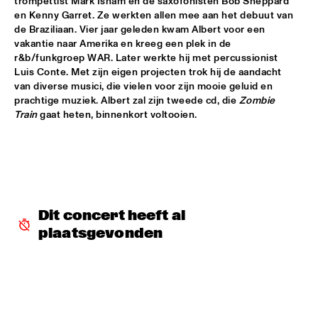
trompettist Mark Isham en de saxofonisten Bob Sheppard 
en Kenny Garret. Ze werkten allen mee aan het debuut van 
CEES SLINGER / FERDINAD POVEL QUARTET WITH SPECIAL 
de Braziliaan. Vier jaar geleden kwam Albert voor een 
GUEST GREETJE KAUFFELD
  •  
16:15
vakantie naar Amerika en kreeg een plek in de 
VAN GOGH HALL
r&b/funkgroep WAR. Later werkte hij met percussionist 
Luis Conte. Met zijn eigen projecten trok hij de aandacht 
GINO VANELLI WITH METROPOLE ORKEST
  •  
16:15
van diverse musici, die vielen voor zijn mooie geluid en 
STATENHALL
prachtige muziek. Albert zal zijn tweede cd, die 
Zombie 
Train
 gaat heten, binnenkort voltooien.
PETER BEETS FEATURING WILLIE JONES III
  •  
16:15
CAREL WILLINK HALL
TRIO AMUEDO, VAN MERWIJK & VIERDAG
  •  
16:30
MONDRIAAN HALL
Dit concert heeft al 
VINICIUS CANTUARIA
  •  
16:30
plaatsgevonden
ROOF TERRACE
WAYNE SHORTER QUARTET & PRIMA LA MUSICA 
ORCHESTRA
  •  
16:30
PWA HALL