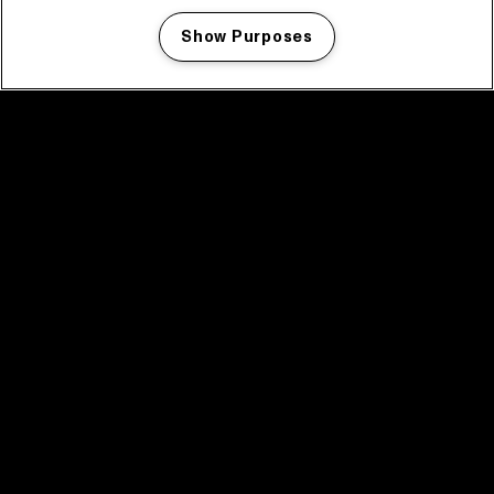
Show Purposes
Manage my cookies
facebook icon
facebook icon
facebook icon
facebook icon
facebook icon
Home
Programma
Programma archief
Nieuws
Tickets
Videoterugblik 2025
2025 in webstories