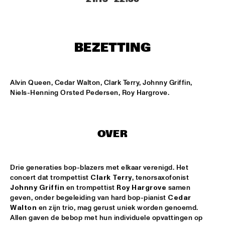
ENTREE HALL
THE TOSCANI DIXIELAND ALL STARS
  •  
15:15
CATSHEUVELPODIUM
BEZETTING
ELVIN JONES JAZZ MACHINE "A LOVE SUPREME"
  •  
16:00
JAN STEEN HALL
Alvin Queen, Cedar Walton, Clark Terry, Johnny Griffin, 
Niels-Henning Orsted Pedersen, Roy Hargrove.
JOHN HAMMOND QUARTET PLAYS THE MUSIC OF TOM 
WAITS
  •  
16:00
PAUL ACKET PAVILLION
OVER
JUNIOR JAZZ BAND
  •  
16:00
ESCHER HALL
Drie generaties bop-blazers met elkaar verenigd. Het 
PAULIEN VAN SCHAIK & HEIN VAN DE GEYN
  •  
16:00
concert dat trompettist 
Clark Terry
, tenorsaxofonist 
MARIS HALL
Johnny Griffin
 en trompettist 
Roy Hargrove
 samen 
geven, onder begeleiding van hard bop-pianist 
Cedar 
STEFANO DIBATTISTA QUARTET
  •  
16:00
Walton
 en zijn trio, mag gerust uniek worden genoemd. 
Allen gaven de bebop met hun individuele opvattingen op 
REMBRANDT HALL