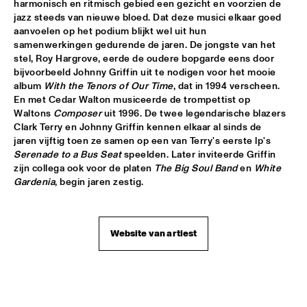
harmonisch en ritmisch gebied een gezicht en voorzien de 
jazz steeds van nieuwe bloed. Dat deze musici elkaar goed 
CEES SLINGER / FERDINAD POVEL QUARTET WITH SPECIAL 
GUEST GREETJE KAUFFELD
  •  
16:15
aanvoelen op het podium blijkt wel uit hun 
samenwerkingen gedurende de jaren. De jongste van het 
VAN GOGH HALL
stel, Roy Hargrove, eerde de oudere bopgarde eens door 
bijvoorbeeld Johnny Griffin uit te nodigen voor het mooie 
GINO VANELLI WITH METROPOLE ORKEST
  •  
16:15
album 
With the Tenors of Our Time
, dat in 1994 verscheen. 
STATENHALL
En met Cedar Walton musiceerde de trompettist op 
Waltons 
Composer
 uit 1996. De twee legendarische blazers 
PETER BEETS FEATURING WILLIE JONES III
  •  
16:15
Clark Terry en Johnny Griffin kennen elkaar al sinds de 
CAREL WILLINK HALL
jaren vijftig toen ze samen op een van Terry's eerste lp's 
Serenade to a Bus Seat
 speelden. Later inviteerde Griffin 
zijn collega ook voor de platen 
The Big Soul Band
 en 
White 
TRIO AMUEDO, VAN MERWIJK & VIERDAG
  •  
16:30
Gardenia
, begin jaren zestig.
MONDRIAAN HALL
VINICIUS CANTUARIA
  •  
16:30
Website van artiest
ROOF TERRACE
WAYNE SHORTER QUARTET & PRIMA LA MUSICA 
ORCHESTRA
  •  
16:30
PWA HALL