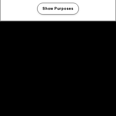
Show Purposes
Manage my cookies
facebook icon
facebook icon
facebook icon
facebook icon
facebook icon
Home
Programma
Programma archief
Nieuws
Tickets
Videoterugblik 2025
2025 in webstories