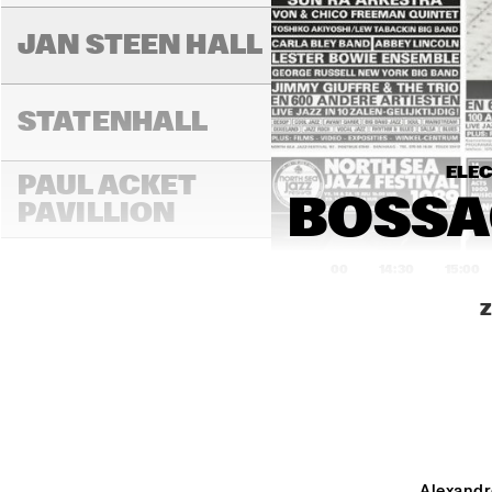
JAN STEEN HALL
STATENHALL
ELEC
PAUL ACKET 
BOSSA
PAVILLION
14:00
14:30
15:00
Z
ROOF TERRACE
VAN GOGH HALL
PAULUS POTTER 
Alexandr