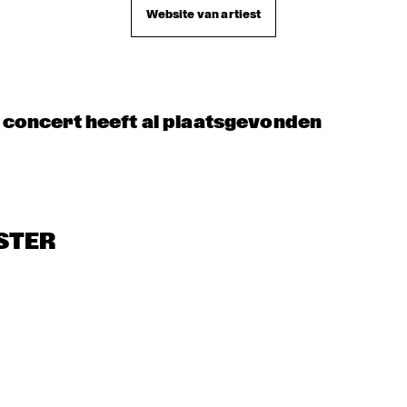
TINEKE POSTMA 
Website van artiest
QUARTET
ORENHUIS 
YOUNG 
THE FEENBROTHE
MBOKIDS
SINATRAS
AND FRIENDS
t concert heeft al plaatsgevonden
STER