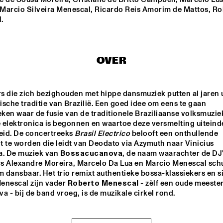
Marcio Silveira Menescal, Ricardo Reis Amorim de Mattos, Ro
.
STEFANO DIBATTISTA 
THE TERRI LYNE 
QUARTET
CARRINGTON GROUP
TRIO AMUEDO, VAN 
BYE-YA!
OVER
MERWIJK & VIERDAG
 die zich bezighouden met hippe dansmuziek putten al jaren ui
PETER BEETS 
JEAN-MICHEL 
PILC TRIO
FEATURING WILLIE 
mische traditie van Brazilië. Een goed idee om eens te gaan 
JONES III
en waar de fusie van de traditionele Braziliaanse volksmuziek
elektronica is begonnen en waartoe deze versmelting uiteindel
eid. De concertreeks 
Brasil Electrico
 belooft een onthullende 
15:30
16:00
16:30
17:00
17:30
18:00
18:30
1
 te worden die leidt van Deodato via Azymuth naar Vinicius 
a. De muziek van 
Bossacucanova
, de naam waarachter de DJ'
PAULIEN VAN 
TIM PRICE
s Alexandre Moreira, Marcelo Da Lua en Marcio Menescal schu
SCHAIK & HEIN 
VAN DE GEYN
m dansbaar. Het trio remixt authentieke bossa-klassiekers en si
enescal zijn vader 
Roberto Menescal
 - zèlf een oude meester
a - bij de band vroeg, is de muzikale cirkel rond. 
JUNIOR JAZZ BAND
ROYAL BRITISH 
LEGION SCOTLAND 
BIG BAND