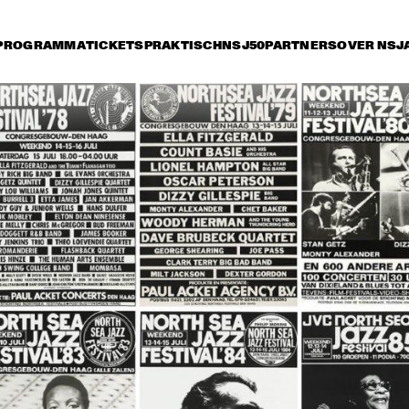
PROGRAMMA
TICKETS
PRAKTISCH
NSJ50
PARTNERS
OVER NSJ
rijdag 12 juli
zaterdag 13 juli
zondag 14 juli
15:30
16:00
16:30
17:00
17:30
18:00
18:30
1
SAINT GABRIEL'S CELESTIAL BRASS
WAYNE SHORTER 
RICHAR
QUARTET & PRIMA LA 
SEPTET 
MUSICA ORCHESTRA
FOREVE
THE TOSCANI 
THE TOSCANI 
DIXIELAND ALL 
DIXIELAND ALL 
STARS
STARS