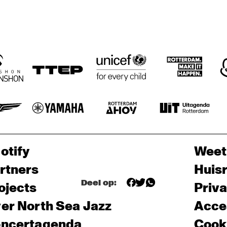
otify
Weet
rtners
Huis
Deel op:
ojects
Priv
er North Sea Jazz
Acces
ncertagenda
Cooki