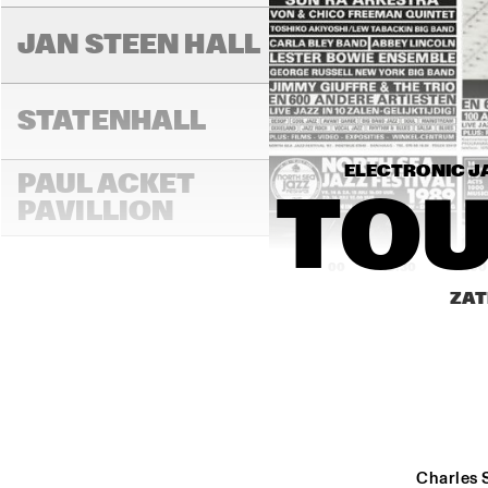
JAN STEEN HALL
STATENHALL
ELECTRONIC JA
PAUL ACKET 
TOU
PAVILLION
16:00
16:30
17:00
ZAT
ROOF TERRACE
VAN GOGH HALL
PAULUS POTTER 
Charles S