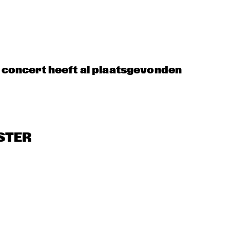
MARTIN REITER 
DJC
TRIO
OORENHUIS 
SOLAR
LOUK BOUD
ODERN JAZZ 
ROB VAN D
OMBO
QUINTET
t concert heeft al plaatsgevonden
STER