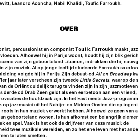
vitt, Leandro Aconcha, Nabil Khalidi, Toufic Farroukh.
AYSE  TÜTÜNÇU
DHAF
OVER
ROYAL CONSERVATORY 
OLIVIA-RAULIN 
OF THE HAGUE 
CONDUCTED BY KENNY 
onist, percussionist en componist 
WERNER
Toufic Farroukh
 maakt jazz
vloeden. Alhoewel hij in Parijs woont, houdt hij zijn blik gerich
CEDAR WALTON - NIELS-HENNING 
TRIBE
 scene van zijn geboorteland Libanon, indrukken die hij nauwg
ØRSTED PEDERSON - ALVIN QUEEN
in zijn muziek. Al op jonge leeftijd studeerde Farroukh saxofoon
eiding volgde hij in Parijs. Zijn debuut-cd 
Ali on Broadway
 kw
Vier jaar later verscheen zijn tweede 
Little Secrets
, waarop de 
17:30
18:00
18:30
19:00
19:30
20:00
20:
van de Oriënt duidelijk terug te vinden zijn in zijn jazzmotieven.
s derde cd Drab Zeen geldt als een eerbetoon aan een vriend,
ERIKA STUCKY
ZAPP!
rovisaties de hoofdzaak zijn. In het East meets Jazz-programma
 op jazzmusici uit het Nabije- en Midden Oosten die op ingeni
 roots in hun muziek verwerkt hebben. Alhoewel ze geen van al
hun geboorteland wonen, is hun afkomst een belangrijk element
JAN HUYDTS
KAREL BOEHL
k en spel. Vaak is het ook de drijfveer van deze musici; de 
heid twee muzikale werelden, en zo het ene leven met het ande
men te laten smelten.