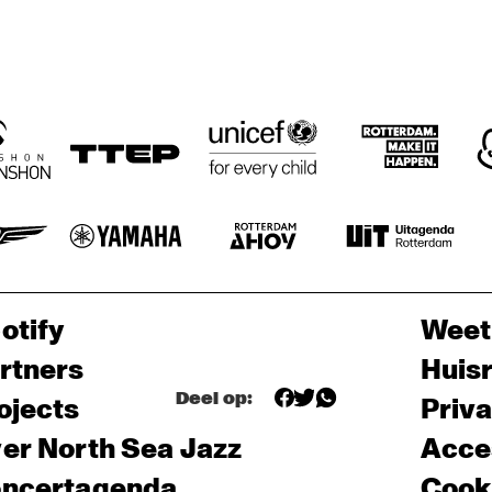
otify
Weet
rtners
Huis
Deel op:
ojects
Priv
er North Sea Jazz
Acces
ncertagenda
Cooki