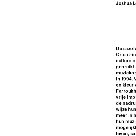
HALL
Joshua Le
REMBRANDT HALL
MONDRIAAN HALL
De saxof
Oriënt-in
CAREL WILLINK 
culturele
gebruikt 
HALL
muziekopl
in 1994. 
16:00
16:30
17:00
en kleur 
Farroukh
vrije imp
MARIS HALL
de nadruk
wijze hun
meer in 
hun muzie
ESCHER HALL
mogelijk
leven, sa