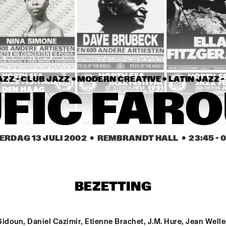
CHARLES LIOYD 
ARCHIE SHEPP Q
QUARTET FT JOHN 
FEATURING CLAU
ABERCROMBIE
MEYERS
JUDITH SEPHUMA
CANDY DULFER &
STUFF
ZZ - CLUB JAZZ • 
MODERN CREATIVE • 
LATIN JAZZ 
AKA MOON
AL DI
SINF
FIC FAR
17:30
18:00
18:30
19:00
19:30
20:00
20:
ERDAG 13 JULI 2002
  •  REMBRANDT HALL
  •  
23:45
 - 
0
VIENNA ART 
TRILOK GURTU
ORCHESTRA
TUCK & PATTI
TUCK & PATTI
BEZETTING
BENJI B
GILLES PETERSON
idoun, Daniel Cazimir, Etienne Brachet, J.M. Hure, Jean Weller