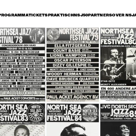
PROGRAMMA
TICKETS
PRAKTISCH
NSJ50
PARTNERS
OVER NSJ
rijdag 12 juli
zaterdag 13 juli
zondag 14 juli
17:30
18:00
18:30
19:00
19:30
20:00
20:
SAINT GABRIEL'S CELESTIAL BRASS BAND
SKETCHES OF 
CELEBRATING B
SPAIN PERFORMED 
CARTER WITH TE
BY BRUSSELS JAZZ 
GRIFFIN, THIELE
ORCHESTRA 
AND JOC
CONDUCTED BY 
MARIA SCHNEIDER 
THE JEWS 
THE JEWS 
WITH WALLACE 
BROTHERS
BROTHERS
RONEY