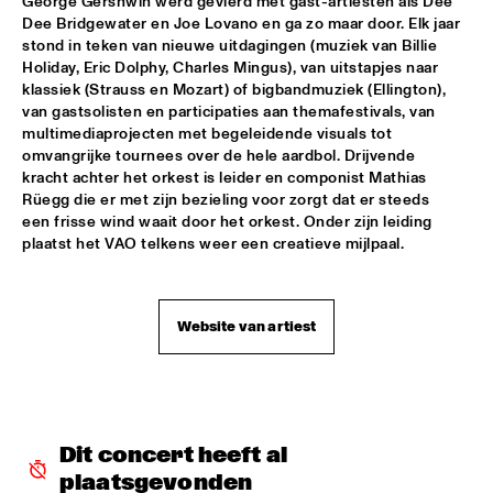
George Gershwin werd gevierd met gast-artiesten als Dee 
Dee Bridgewater en Joe Lovano en ga zo maar door. Elk jaar 
VIENNA ART ORCHESTRA
  •  
18:00
stond in teken van nieuwe uitdagingen (muziek van Billie 
Holiday, Eric Dolphy, Charles Mingus), van uitstapjes naar 
ROOF TERRACE
klassiek (Strauss en Mozart) of bigbandmuziek (Ellington), 
van gastsolisten en participaties aan themafestivals, van 
SKETCHES OF SPAIN PERFORMED BY BRUSSELS JAZZ 
ORCHESTRA CONDUCTED BY MARIA SCHNEIDER WITH 
multimediaprojecten met begeleidende visuals tot 
WALLACE RONEY
  •  
18:00
omvangrijke tournees over de hele aardbol. Drijvende 
PWA HALL
kracht achter het orkest is leider en componist Mathias 
Rüegg die er met zijn bezieling voor zorgt dat er steeds 
een frisse wind waait door het orkest. Onder zijn leiding 
BENJI B
  •  
18:15
plaatst het VAO telkens weer een creatieve mijlpaal.
PAULUS POTTER HALL
AKA MOON
  •  
18:15
PAUL ACKET PAVILLION
Website van artiest
GILLES PETERSON
  •  
18:15
PAULUS POTTER HALL
JUDITH SEPHUMA
  •  
18:15
Dit concert heeft al 
STATENHALL
plaatsgevonden