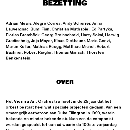
ENTREE HALL
BEZETTING
THE JEWS BROTHERS
  •  
17:30
CATSHEUVELPODIUM
Adrian Mears, Alegre Correa, Andy Scherrer, Anna 
Lauvergnac, Bumi Fian, Christian Muthspiel, Ed Partyka, 
Florian Bramböck, Georg Breinschmid, Harry Sokal, Herwig 
SAINT GABRIEL'S CELESTIAL BRASS BAND
  •  
18:00
Gradischnig, Jojo Mayer, Klaus Dickbauer, Mario Gonzi, 
NONE
Martin Koller, Mathias Rüegg, Matthieu Michel, Robert 
Bachner, Robert Riegler, Thomas Gansch, Thorsten 
CEDAR WALTON - NIELS-HENNING ØRSTED PEDERSON - 
Benkenstein.
ALVIN QUEEN
  •  
18:00
CAREL WILLINK HALL
CHARLES LIOYD QUARTET FT JOHN ABERCROMBIE
  •  
18:00
OVER
JAN STEEN HALL
ERIKA STUCKY
  •  
18:00
Het 
Vienna Art Orchestra
 heeft in de 25 jaar dat het 
MARIS HALL
orkest bestaat heel wat speciale projecten gedaan. Van een 
omvangrijk eerbetoon aan Duke Ellington in 1999, waarin 
ROYAL CONSERVATORY OF THE HAGUE CONDUCTED BY 
bekende en minder bekende stukken van de componist 
KENNY WERNER
  •  
18:00
werden gespeeld, tot een cd waarin de 100ste verjaardag 
MONDRIAAN HALL