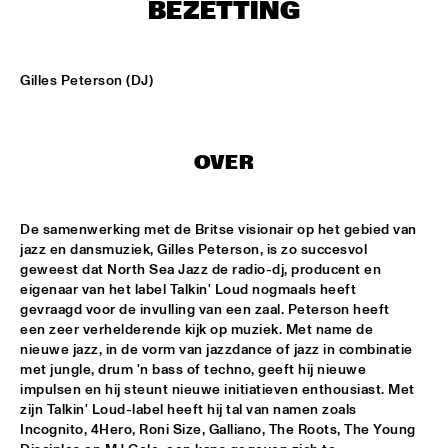
ENTREE HALL
BEZETTING
THE JEWS BROTHERS
  •  
17:30
CATSHEUVELPODIUM
Gilles Peterson (DJ)
SAINT GABRIEL'S CELESTIAL BRASS BAND
  •  
18:00
NONE
OVER
CEDAR WALTON - NIELS-HENNING ØRSTED PEDERSON - 
ALVIN QUEEN
  •  
18:00
CAREL WILLINK HALL
De samenwerking met de Britse visionair op het gebied van 
jazz en dansmuziek, Gilles Peterson, is zo succesvol 
geweest dat North Sea Jazz de radio-dj, producent en 
CHARLES LIOYD QUARTET FT JOHN ABERCROMBIE
  •  
18:00
eigenaar van het label Talkin' Loud nogmaals heeft 
JAN STEEN HALL
gevraagd voor de invulling van een zaal. Peterson heeft 
een zeer verhelderende kijk op muziek. Met name de 
ERIKA STUCKY
  •  
18:00
nieuwe jazz, in de vorm van jazzdance of jazz in combinatie 
MARIS HALL
met jungle, drum 'n bass of techno, geeft hij nieuwe 
impulsen en hij steunt nieuwe initiatieven enthousiast. Met 
ROYAL CONSERVATORY OF THE HAGUE CONDUCTED BY 
zijn Talkin' Loud-label heeft hij tal van namen zoals 
KENNY WERNER
  •  
18:00
Incognito, 4Hero, Roni Size, Galliano, The Roots, The Young 
MONDRIAAN HALL