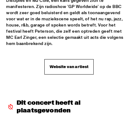
Disciples en MJ Cole, een kans gegeven zich te 
manifesteren. Zijn radioshow 'GP Worldwide' op de BBC 
VIENNA ART ORCHESTRA
  •  
18:00
wordt zeer goed beluisterd en geldt als toonaangevend 
voor wat er in de muziekscene speelt, of het nu rap, jazz, 
ROOF TERRACE
house, r&b, garage of spoken words betreft. Voor het 
festival heeft Peterson, die zelf een optreden geeft met 
SKETCHES OF SPAIN PERFORMED BY BRUSSELS JAZZ 
ORCHESTRA CONDUCTED BY MARIA SCHNEIDER WITH 
MC Earl Zinger, een selectie gemaakt uit acts die volgens 
WALLACE RONEY
  •  
18:00
hem baanbrekend zijn.
PWA HALL
BENJI B
  •  
18:15
Website van artiest
PAULUS POTTER HALL
AKA MOON
  •  
18:15
PAUL ACKET PAVILLION
Dit concert heeft al 
GILLES PETERSON
  •  
18:15
plaatsgevonden
PAULUS POTTER HALL
JUDITH SEPHUMA
  •  
18:15
STATENHALL