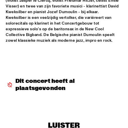
(violist Jasper le Clercq, violist Friedmar Hitzer, cellist Emile 
Visser) en twee van zijn favoriete musici - klarinettist David 
VIENNA ART ORCHESTRA
  •  
18:00
Kweksilber en pianist Jozef Dumoulin - bij elkaar. 
Kweksilber is een veelzijdig vertolker, die variëreert van 
ROOF TERRACE
solorecitals op klarinet in het Concertgebouw tot 
expressieve solo's op de baritonsax in de New Cool 
SKETCHES OF SPAIN PERFORMED BY BRUSSELS JAZZ 
ORCHESTRA CONDUCTED BY MARIA SCHNEIDER WITH 
Collective Bigband. De Belgische pianist Dumoulin speelt 
WALLACE RONEY
  •  
18:00
zowel klassieke muziek als moderne jazz, impro en rock.
PWA HALL
BENJI B
  •  
18:15
PAULUS POTTER HALL
AKA MOON
  •  
18:15
Dit concert heeft al 
PAUL ACKET PAVILLION
plaatsgevonden
GILLES PETERSON
  •  
18:15
PAULUS POTTER HALL
JUDITH SEPHUMA
  •  
18:15
LUISTER
STATENHALL