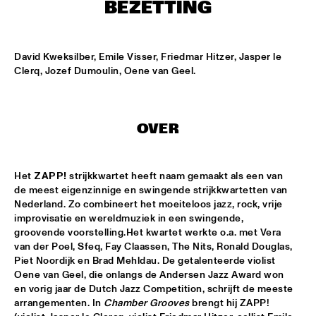
ENTREE HALL
BEZETTING
THE JEWS BROTHERS
  •  
17:30
CATSHEUVELPODIUM
David Kweksilber, Emile Visser, Friedmar Hitzer, Jasper le 
Clerq, Jozef Dumoulin, Oene van Geel.
SAINT GABRIEL'S CELESTIAL BRASS BAND
  •  
18:00
NONE
OVER
CEDAR WALTON - NIELS-HENNING ØRSTED PEDERSON - 
ALVIN QUEEN
  •  
18:00
CAREL WILLINK HALL
Het 
ZAPP!
 strijkkwartet heeft naam gemaakt als een van 
de meest eigenzinnige en swingende strijkkwartetten van 
CHARLES LIOYD QUARTET FT JOHN ABERCROMBIE
  •  
18:00
Nederland. Zo combineert het moeiteloos jazz, rock, vrije 
JAN STEEN HALL
improvisatie en wereldmuziek in een swingende, 
groovende voorstelling.Het kwartet werkte o.a. met Vera 
ERIKA STUCKY
  •  
18:00
van der Poel, Sfeq, Fay Claassen, The Nits, Ronald Douglas, 
MARIS HALL
Piet Noordijk en Brad Mehldau. De getalenteerde violist 
Oene van Geel, die onlangs de Andersen Jazz Award won 
ROYAL CONSERVATORY OF THE HAGUE CONDUCTED BY 
en vorig jaar de Dutch Jazz Competition, schrijft de meeste 
KENNY WERNER
  •  
18:00
arrangementen. In 
Chamber Grooves
 brengt hij ZAPP! 
MONDRIAAN HALL