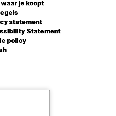
 waar je koopt
regels
acy statement
sibility Statement
e policy
sh