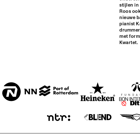
stijlen i
SPIEGELTENT
Roos ook a
nieuwe b
pianist K
K
M
drummer S
ENTREE HALL
C
met forma
Kwartet.
Di