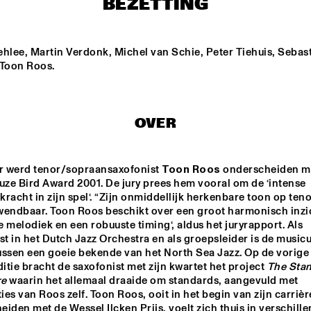
BEZETTING
AYSE  TÜTÜNÇU
DHAF
hlee, Martin Verdonk, Michel van Schie, Peter Tiehuis, Sebast
 Toon Roos.
ROYAL CONSERVATORY 
OLIVIA-RAULIN 
OF THE HAGUE 
CONDUCTED BY KENNY 
WERNER
OVER
CEDAR WALTON - NIELS-HENNING 
TRIBE
ØRSTED PEDERSON - ALVIN QUEEN
ar werd tenor/sopraansaxofonist 
Toon Roos
 onderscheiden me
uze Bird Award 2001. De jury prees hem vooral om de ‘intense 
17:30
18:00
18:30
19:00
19:30
20:00
20:
racht in zijn spel‘. “Zijn onmiddellijk herkenbare toon op tenor
wendbaar. Toon Roos beschikt over een groot harmonisch inzic
ERIKA STUCKY
ZAPP!
 melodiek en een robuuste timing‘, aldus het juryrapport. Als 
st in het Dutch Jazz Orchestra en als groepsleider is de musicu
ussen een goeie bekende van het North Sea Jazz. Op de vorige 
ditie bracht de saxofonist met zijn kwartet het project 
The Stan
JAN HUYDTS
KAREL BOEHL
re
 waarin het allemaal draaide om standards, aangevuld met 
es van Roos zelf. Toon Roos, ooit in het begin van zijn carrière
iden met de Wessel Ilcken Prijs, voelt zich thuis in verschille