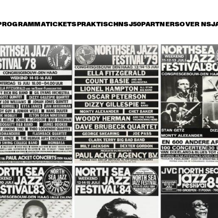
PROGRAMMA
TICKETS
PRAKTISCH
NSJ50
PARTNERS
OVER NSJ
rijdag 12 juli
zaterdag 13 juli
zondag 14 juli
17:30
18:00
18:30
19:00
19:30
20:00
20:
SAINT GABRIEL'S CELESTIAL BRASS BAND
SKETCHES OF 
CELEBRATING B
SPAIN PERFORMED 
CARTER WITH TE
BY BRUSSELS JAZZ 
GRIFFIN, THIELE
ORCHESTRA 
AND JOC
CONDUCTED BY 
MARIA SCHNEIDER 
THE JEWS 
THE JEWS 
WITH WALLACE 
BROTHERS
BROTHERS
RONEY