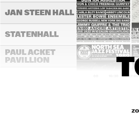
JAN STEEN HALL
STATENHALL
PAUL ACKET 
T
PAVILLION
16:00
16:30
17:00
ROOF TERRACE
ZO
VAN GOGH HALL
PAULUS POTTER 