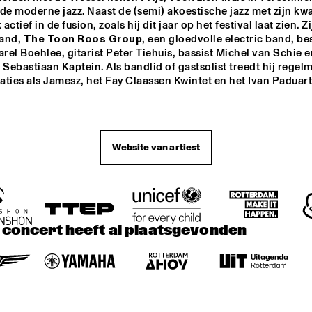
MARTIN REITER 
DJC
n de moderne jazz. Naast de (semi) akoestische jazz met zijn kwar
TRIO
ctief in de fusion, zoals hij dit jaar op het festival laat zien. Zij
and, 
The Toon Roos Group
, een gloedvolle electric band, best
arel Boehlee, gitarist Peter Tiehuis, bassist Michel van Schie e
OORENHUIS 
SOLAR
LOUK BOUD
ODERN JAZZ 
ROB VAN D
ebastiaan Kaptein. Als bandlid of gastsolist treedt hij regelm
OMBO
QUINTET
ties als Jamesz, het Fay Claassen Kwintet en het Ivan Paduart 
Website van artiest
t concert heeft al plaatsgevonden