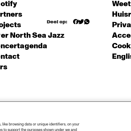
otify
Weet
rtners
Huis
Deel op:
ojects
Priv
er North Sea Jazz
Acces
ncertagenda
Cooki
ntact
Engli
rs
like browsing data or unique identifiers, on your
ies to support the purposes shown under we and