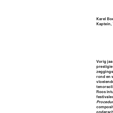
HALL
REMBRANDT HALL
Karel Boe
Kaptein,
MONDRIAAN HALL
CAREL WILLINK 
HALL
Vorig ja
prestigie
16:00
16:30
17:00
zeggingsk
rond en 
vloeiende
MARIS HALL
tenorsoli
Roos int
festivale
Procedu
ESCHER HALL
compositi
ondersche