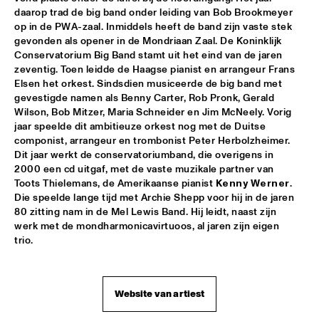
daarop trad de big band onder leiding van Bob Brookmeyer 
op in de PWA-zaal. Inmiddels heeft de band zijn vaste stek 
VIENNA ART ORCHESTRA
  •  
18:00
gevonden als opener in de Mondriaan Zaal. De Koninklijk 
ROOF TERRACE
Conservatorium Big Band stamt uit het eind van de jaren 
zeventig. Toen leidde de Haagse pianist en arrangeur Frans 
SKETCHES OF SPAIN PERFORMED BY BRUSSELS JAZZ 
Elsen het orkest. Sindsdien musiceerde de big band met 
ORCHESTRA CONDUCTED BY MARIA SCHNEIDER WITH 
WALLACE RONEY
  •  
18:00
gevestigde namen als Benny Carter, Rob Pronk, Gerald 
Wilson, Bob Mitzer, Maria Schneider en Jim McNeely. Vorig 
PWA HALL
jaar speelde dit ambitieuze orkest nog met de Duitse 
componist, arrangeur en trombonist Peter Herbolzheimer. 
BENJI B
  •  
18:15
Dit jaar werkt de conservatoriumband, die overigens in 
PAULUS POTTER HALL
2000 een cd uitgaf, met de vaste muzikale partner van 
Toots Thielemans, de Amerikaanse pianist 
Kenny Werner
. 
AKA MOON
  •  
18:15
Die speelde lange tijd met Archie Shepp voor hij in de jaren 
PAUL ACKET PAVILLION
80 zitting nam in de Mel Lewis Band. Hij leidt, naast zijn 
werk met de mondharmonicavirtuoos, al jaren zijn eigen 
trio.
GILLES PETERSON
  •  
18:15
PAULUS POTTER HALL
JUDITH SEPHUMA
  •  
18:15
Website van artiest
STATENHALL