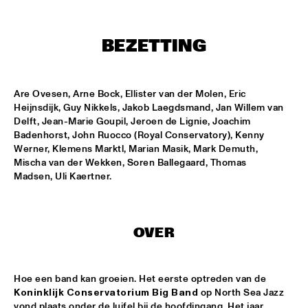
ENTREE HALL
THE JEWS BROTHERS
  •  
17:30
BEZETTING
CATSHEUVELPODIUM
SAINT GABRIEL'S CELESTIAL BRASS BAND
  •  
18:00
Are Ovesen, Arne Bock, Ellister van der Molen, Eric 
NONE
Heijnsdijk, Guy Nikkels, Jakob Laegdsmand, Jan Willem van 
Delft, Jean-Marie Goupil, Jeroen de Lignie, Joachim 
CEDAR WALTON - NIELS-HENNING ØRSTED PEDERSON - 
Badenhorst, John Ruocco (Royal Conservatory), Kenny 
ALVIN QUEEN
  •  
18:00
Werner, Klemens Marktl, Marian Masik, Mark Demuth, 
CAREL WILLINK HALL
Mischa van der Wekken, Soren Ballegaard, Thomas 
Madsen, Uli Kaertner.
CHARLES LIOYD QUARTET FT JOHN ABERCROMBIE
  •  
18:00
JAN STEEN HALL
OVER
ERIKA STUCKY
  •  
18:00
MARIS HALL
Hoe een band kan groeien. Het eerste optreden van de 
ROYAL CONSERVATORY OF THE HAGUE CONDUCTED BY 
KENNY WERNER
  •  
18:00
Koninklijk Conservatorium Big Band
 op North Sea Jazz 
vond plaats onder de luifel bij de hoofdingang. Het jaar 
MONDRIAAN HALL