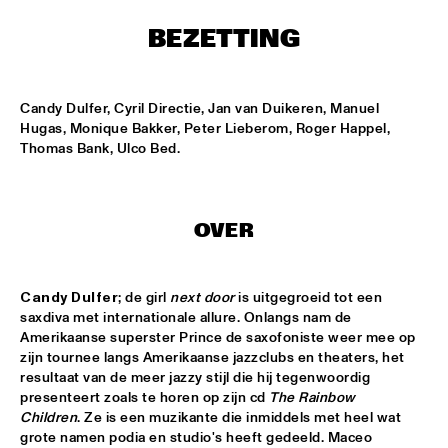
ENTREE HALL
BEZETTING
THE JEWS BROTHERS
  •  
17:30
CATSHEUVELPODIUM
Candy Dulfer, Cyril Directie, Jan van Duikeren, Manuel 
SAINT GABRIEL'S CELESTIAL BRASS BAND
  •  
18:00
Hugas, Monique Bakker, Peter Lieberom, Roger Happel, 
NONE
Thomas Bank, Ulco Bed.
CEDAR WALTON - NIELS-HENNING ØRSTED PEDERSON - 
ALVIN QUEEN
  •  
18:00
CAREL WILLINK HALL
OVER
CHARLES LIOYD QUARTET FT JOHN ABERCROMBIE
  •  
18:00
JAN STEEN HALL
Candy Dulfer
; de girl 
next door
 is uitgegroeid tot een 
saxdiva met internationale allure. Onlangs nam de 
Amerikaanse superster Prince de saxofoniste weer mee op 
ERIKA STUCKY
  •  
18:00
zijn tournee langs Amerikaanse jazzclubs en theaters, het 
MARIS HALL
resultaat van de meer jazzy stijl die hij tegenwoordig 
presenteert zoals te horen op zijn cd 
The Rainbow 
ROYAL CONSERVATORY OF THE HAGUE CONDUCTED BY 
Children
. Ze is een muzikante die inmiddels met heel wat 
KENNY WERNER
  •  
18:00
grote namen podia en studio's heeft gedeeld. Maceo 
MONDRIAAN HALL