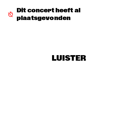
Dit concert heeft al 
AYSE  TÜTÜNÇU
  •  
18:30
plaatsgevonden
REMBRANDT HALL
SOLAR
  •  
18:30
ENTREE HALL
TUCK & PATTI
  •  
18:30
LUISTER
VAN GOGH HALL
MARTIN REITER TRIO
  •  
18:45
SPIEGELTENT
JAN HUYDTS
  •  
19:00
ESCHER HALL
THE JEWS BROTHERS
  •  
19:30
CATSHEUVELPODIUM