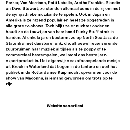
Parker, Van Morrison, Patti Labelle, Aretha Franklin, Blondie 
en Dave Stewart; ze stonden allemaal eens in de rij om met 
VIENNA ART ORCHESTRA
  •  
18:00
de sympathieke muzikante te spelen. Ook in Japan en 
ROOF TERRACE
Amerika is ze razend populair en heeft ze opgetreden in 
alle grote tv-shows. Toch blijft ze er nuchter onder en 
SKETCHES OF SPAIN PERFORMED BY BRUSSELS JAZZ 
houdt ze de touwtjes van haar band Funky Stuff strak in 
ORCHESTRA CONDUCTED BY MARIA SCHNEIDER WITH 
handen. Al enkele jaren bestormt ze op North Sea Jazz de 
WALLACE RONEY
  •  
18:00
Statenhal met dansbare funk, die, alhoewel recenserende 
PWA HALL
zuurpruimen haar muziek al tijden als te poppy of te 
commercieel bestempelen, wel mooi ons beste jazz-
BENJI B
  •  
18:15
exportproduct is. Het eigenwijze saxofoonspelende meisje 
PAULUS POTTER HALL
uit Broek in Waterland dat begon in de fanfare en ooit het 
publiek in de Rotterdamse Kuip mocht opwarmen voor de 
show van Madonna, is iemand geworden om trots op te 
AKA MOON
  •  
18:15
zijn.
PAUL ACKET PAVILLION
GILLES PETERSON
  •  
18:15
Website van artiest
PAULUS POTTER HALL
JUDITH SEPHUMA
  •  
18:15
STATENHALL