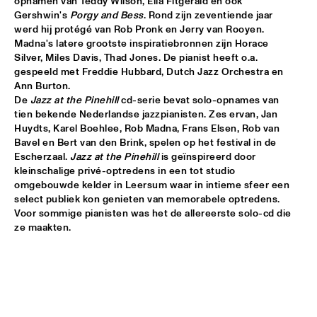
opnamen van Teddy Wilson, Ella Fitgerald en ook 
Gershwin's 
Porgy and Bess
. Rond zijn zeventiende jaar 
VIENNA ART ORCHESTRA
  •  
18:00
werd hij protégé van Rob Pronk en Jerry van Rooyen. 
Madna's latere grootste inspiratiebronnen zijn Horace 
ROOF TERRACE
Silver, Miles Davis, Thad Jones. De pianist heeft o.a. 
gespeeld met Freddie Hubbard, Dutch Jazz Orchestra en 
SKETCHES OF SPAIN PERFORMED BY BRUSSELS JAZZ 
ORCHESTRA CONDUCTED BY MARIA SCHNEIDER WITH 
Ann Burton.

WALLACE RONEY
  •  
18:00
De 
Jazz at the Pinehill
 cd-serie bevat solo-opnames van 
PWA HALL
tien bekende Nederlandse jazzpianisten. Zes ervan, Jan 
Huydts, Karel Boehlee, Rob Madna, Frans Elsen, Rob van 
Bavel en Bert van den Brink, spelen op het festival in de 
BENJI B
  •  
18:15
Escherzaal. 
Jazz at the Pinehill
 is geïnspireerd door 
PAULUS POTTER HALL
kleinschalige privé-optredens in een tot studio 
omgebouwde kelder in Leersum waar in intieme sfeer een 
AKA MOON
  •  
18:15
select publiek kon genieten van memorabele optredens. 
PAUL ACKET PAVILLION
Voor sommige pianisten was het de allereerste solo-cd die 
ze maakten.
GILLES PETERSON
  •  
18:15
PAULUS POTTER HALL
JUDITH SEPHUMA
  •  
18:15
STATENHALL