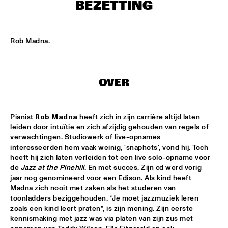
ENTREE HALL
BEZETTING
THE JEWS BROTHERS
  •  
17:30
CATSHEUVELPODIUM
Rob Madna.
SAINT GABRIEL'S CELESTIAL BRASS BAND
  •  
18:00
NONE
OVER
CEDAR WALTON - NIELS-HENNING ØRSTED PEDERSON - 
ALVIN QUEEN
  •  
18:00
CAREL WILLINK HALL
Pianist 
Rob Madna
 heeft zich in zijn carrière altijd laten 
leiden door intuïtie en zich afzijdig gehouden van regels of 
verwachtingen. Studiowerk of live-opnames 
CHARLES LIOYD QUARTET FT JOHN ABERCROMBIE
  •  
18:00
interesseerden hem vaak weinig, 'snaphots', vond hij. Toch 
JAN STEEN HALL
heeft hij zich laten verleiden tot een live solo-opname voor 
de 
Jazz at the Pinehill
. En met succes. Zijn cd werd vorig 
ERIKA STUCKY
  •  
18:00
jaar nog genomineerd voor een Edison. Als kind heeft 
MARIS HALL
Madna zich nooit met zaken als het studeren van 
toonladders beziggehouden. ”Je moet jazzmuziek leren 
ROYAL CONSERVATORY OF THE HAGUE CONDUCTED BY 
zoals een kind leert praten”, is zijn mening. Zijn eerste 
KENNY WERNER
  •  
18:00
kennismaking met jazz was via platen van zijn zus met 
MONDRIAAN HALL