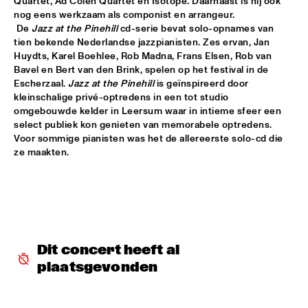
Quartet, Ad Colen Quartet en Isotope. Daarnaast is hij ook 
nog eens werkzaam als componist en arrangeur.

VIENNA ART ORCHESTRA
  •  
18:00
 De 
Jazz at the Pinehill
 cd-serie bevat solo-opnames van 
tien bekende Nederlandse jazzpianisten. Zes ervan, Jan 
ROOF TERRACE
Huydts, Karel Boehlee, Rob Madna, Frans Elsen, Rob van 
Bavel en Bert van den Brink, spelen op het festival in de 
SKETCHES OF SPAIN PERFORMED BY BRUSSELS JAZZ 
ORCHESTRA CONDUCTED BY MARIA SCHNEIDER WITH 
Escherzaal. 
Jazz at the Pinehill
 is geïnspireerd door 
WALLACE RONEY
  •  
18:00
kleinschalige privé-optredens in een tot studio 
PWA HALL
omgebouwde kelder in Leersum waar in intieme sfeer een 
select publiek kon genieten van memorabele optredens. 
Voor sommige pianisten was het de allereerste solo-cd die 
BENJI B
  •  
18:15
ze maakten.
PAULUS POTTER HALL
AKA MOON
  •  
18:15
PAUL ACKET PAVILLION
GILLES PETERSON
  •  
18:15
Dit concert heeft al 
PAULUS POTTER HALL
plaatsgevonden
JUDITH SEPHUMA
  •  
18:15
STATENHALL