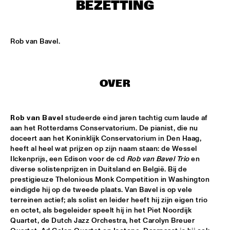
ENTREE HALL
BEZETTING
THE JEWS BROTHERS
  •  
17:30
CATSHEUVELPODIUM
Rob van Bavel.
SAINT GABRIEL'S CELESTIAL BRASS BAND
  •  
18:00
NONE
OVER
CEDAR WALTON - NIELS-HENNING ØRSTED PEDERSON - 
ALVIN QUEEN
  •  
18:00
CAREL WILLINK HALL
Rob van Bavel
 studeerde eind jaren tachtig cum laude af 
aan het Rotterdams Conservatorium. De pianist, die nu 
doceert aan het Koninklijk Conservatorium in Den Haag, 
CHARLES LIOYD QUARTET FT JOHN ABERCROMBIE
  •  
18:00
heeft al heel wat prijzen op zijn naam staan: de Wessel 
JAN STEEN HALL
Ilckenprijs, een Edison voor de cd 
Rob van Bavel Trio
 en 
diverse solistenprijzen in Duitsland en België. Bij de 
ERIKA STUCKY
  •  
18:00
prestigieuze Thelonious Monk Competition in Washington 
MARIS HALL
eindigde hij op de tweede plaats. Van Bavel is op vele 
terreinen actief; als solist en leider heeft hij zijn eigen trio 
ROYAL CONSERVATORY OF THE HAGUE CONDUCTED BY 
en octet, als begeleider speelt hij in het Piet Noordijk 
KENNY WERNER
  •  
18:00
Quartet, de Dutch Jazz Orchestra, het Carolyn Breuer 
MONDRIAAN HALL